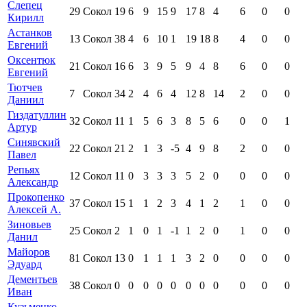
Слепец
29
Сокол
19
6
9
15
9
17
8
4
6
0
0
Кирилл
Астанков
13
Сокол
38
4
6
10
1
19
18
8
4
0
0
Евгений
Оксентюк
21
Сокол
16
6
3
9
5
9
4
8
6
0
0
Евгений
Тютчев
7
Сокол
34
2
4
6
4
12
8
14
2
0
0
Даниил
Гиздатуллин
32
Сокол
11
1
5
6
3
8
5
6
0
0
1
Артур
Синявский
22
Сокол
21
2
1
3
-5
4
9
8
2
0
0
Павел
Репьях
12
Сокол
11
0
3
3
3
5
2
0
0
0
0
Александр
Прокопенко
37
Сокол
15
1
1
2
3
4
1
2
1
0
0
Алексей А.
Зиновьев
25
Сокол
2
1
0
1
-1
1
2
0
1
0
0
Данил
Майоров
81
Сокол
13
0
1
1
1
3
2
0
0
0
0
Эдуард
Дементьев
38
Сокол
0
0
0
0
0
0
0
0
0
0
0
Иван
Кузьменко