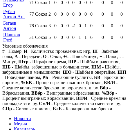
71
Сокол
1
0
0
0
0
0
0
0
0
0
0
Егор
Рубан
77
Сокол
2
0
0
0
0
0
0
0
0
0
0
Антон Ан.
Бегаев
78
Сокол
3
0
0
0
-1
0
1
0
0
0
0
Антон
Шашков
31
Сокол
5
0
0
0
0
1
1
6
0
0
0
Глеб
Условные обозначения
#
- Номер,
И
- Количество проведенных игр,
Ш
- Забитые
голы,
А
- Передачи,
О
- Очки,
+/-
- Плюс/минус,
+
- Плюс,
-
-
Минус,
Штр
- Штрафное время,
ШР
- Шайбы в равенстве,
ШБ
- Шайбы, заброшенные в большинстве,
ШМ
- Шайбы,
заброшенные в меньшинстве,
ШО
- Шайбы в овертайме,
ШП
- Победные шайбы,
РБ
- Решающие буллиты,
БВ
- Броски по
воротам,
%БВ
- Процент реализованных бросков,
БВ/И
-
Среднее количество бросков по воротам за игру,
Вбр
-
Вбрасывания,
ВВбр
- Выигранные вбрасывания,
%Вбр
-
Процент выигранных вбрасываний,
ВП/И
- Среднее время на
площадке за игру,
См/И
- Среднее количество смен за игру,
СПр
- Силовые приемы,
БлБ
- Блокированные броски
Новости
Медиа
Календарь