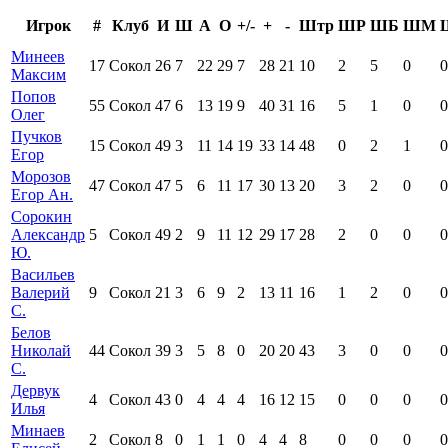
Игрок
#
Клуб
И
Ш
А
О
+/-
+
-
Штр
ШР
ШБ
ШМ
Минеев
17
Сокол
26
7
22
29
7
28
21
10
2
5
0
0
Максим
Попов
55
Сокол
47
6
13
19
9
40
31
16
5
1
0
0
Олег
Пучков
15
Сокол
49
3
11
14
19
33
14
48
0
2
1
0
Егор
Морозов
47
Сокол
47
5
6
11
17
30
13
20
3
2
0
0
Егор Ан.
Сорокин
Александр
5
Сокол
49
2
9
11
12
29
17
28
2
0
0
0
Ю.
Васильев
Валерий
9
Сокол
21
3
6
9
2
13
11
16
1
2
0
0
С.
Белов
Николай
44
Сокол
39
3
5
8
0
20
20
43
3
0
0
0
С.
Дервук
4
Сокол
43
0
4
4
4
16
12
15
0
0
0
0
Илья
Минаев
2
Сокол
8
0
1
1
0
4
4
8
0
0
0
0