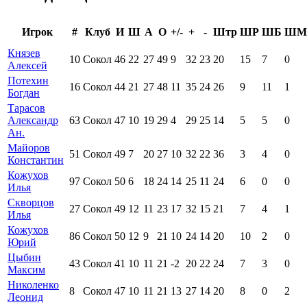
Игрок
#
Клуб
И
Ш
А
О
+/-
+
-
Штр
ШР
ШБ
ШМ
Князев
10
Сокол
46
22
27
49
9
32
23
20
15
7
0
Алексей
Потехин
16
Сокол
44
21
27
48
11
35
24
26
9
11
1
Богдан
Тарасов
Александр
63
Сокол
47
10
19
29
4
29
25
14
5
5
0
Ан.
Майоров
51
Сокол
49
7
20
27
10
32
22
36
3
4
0
Константин
Кожухов
97
Сокол
50
6
18
24
14
25
11
24
6
0
0
Илья
Скворцов
27
Сокол
49
12
11
23
17
32
15
21
7
4
1
Илья
Кожухов
86
Сокол
50
12
9
21
10
24
14
20
10
2
0
Юрий
Цыбин
43
Сокол
41
10
11
21
-2
20
22
24
7
3
0
Максим
Николенко
8
Сокол
47
10
11
21
13
27
14
20
8
0
2
Леонид