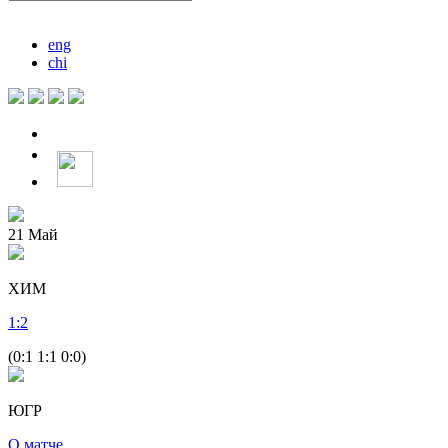
eng
chi
21
Май
ХИМ
1
:
2
(0:1 1:1 0:0)
ЮГР
О матче