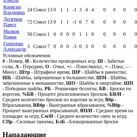
Елисей
Корягин
24
Сокол
13
0
1
1
-1
3
4
4
0
0
0
0
Владимир
Десятков
72
Сокол
13
0
1
1
-1
6
7
6
0
0
0
0
Павел
Малков
50
Сокол
1
0
0
0
0
1
1
0
0
0
0
0
Роман
Гопиенко
3
Сокол
7
0
0
0
-3
0
3
0
0
0
0
0
Александр
Условные обозначения
#
- Номер,
И
- Количество проведенных игр,
Ш
- Забитые
голы,
А
- Передачи,
О
- Очки,
+/-
- Плюс/минус,
+
- Плюс,
-
-
Минус,
Штр
- Штрафное время,
ШР
- Шайбы в равенстве,
ШБ
- Шайбы, заброшенные в большинстве,
ШМ
- Шайбы,
заброшенные в меньшинстве,
ШО
- Шайбы в овертайме,
ШП
- Победные шайбы,
РБ
- Решающие буллиты,
БВ
- Броски по
воротам,
%БВ
- Процент реализованных бросков,
БВ/И
-
Среднее количество бросков по воротам за игру,
Вбр
-
Вбрасывания,
ВВбр
- Выигранные вбрасывания,
%Вбр
-
Процент выигранных вбрасываний,
ВП/И
- Среднее время на
площадке за игру,
См/И
- Среднее количество смен за игру,
СПр
- Силовые приемы,
БлБ
- Блокированные броски
Нападающие