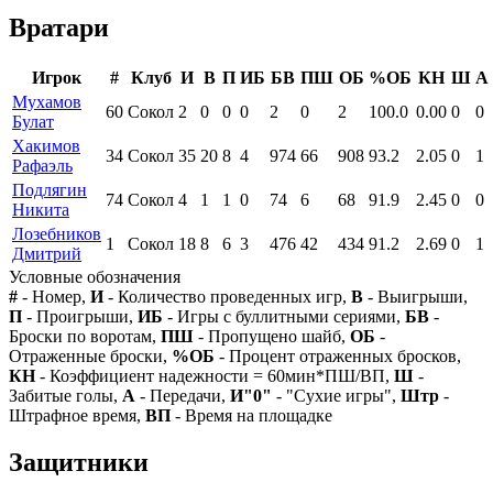
Вратари
Игрок
#
Клуб
И
В
П
ИБ
БВ
ПШ
ОБ
%ОБ
КН
Ш
А
Мухамов
60
Сокол
2
0
0
0
2
0
2
100.0
0.00
0
0
Булат
Хакимов
34
Сокол
35
20
8
4
974
66
908
93.2
2.05
0
1
Рафаэль
Подлягин
74
Сокол
4
1
1
0
74
6
68
91.9
2.45
0
0
Никита
Лозебников
1
Сокол
18
8
6
3
476
42
434
91.2
2.69
0
1
Дмитрий
Условные обозначения
#
- Номер,
И
- Количество проведенных игр,
В
- Выигрыши,
П
- Проигрыши,
ИБ
- Игры с буллитными сериями,
БВ
-
Броски по воротам,
ПШ
- Пропущено шайб,
ОБ
-
Отраженные броски,
%ОБ
- Процент отраженных бросков,
КН
- Коэффициент надежности = 60мин*ПШ/ВП,
Ш
-
Забитые голы,
А
- Передачи,
И"0"
- "Сухие игры",
Штр
-
Штрафное время,
ВП
- Время на площадке
Защитники