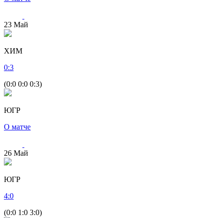
23
Май
ХИМ
0
:
3
(0:0 0:0 0:3)
ЮГР
О матче
26
Май
ЮГР
4
:
0
(0:0 1:0 3:0)