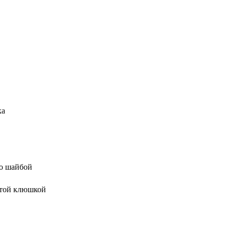
ка
го шайбой
ятой клюшкой