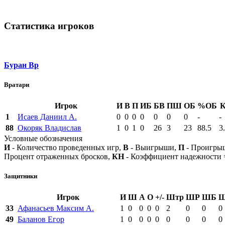
Статистика игроков
Буран Вр
Вратари
Игрок
И
В
П
ИБ
БВ
ПШ
ОБ
%ОБ
1
Исаев Даниил А.
0
0
0
0
0
0
0
-
-
88
Окоряк Владислав
1
0
1
0
26
3
23
88.5
3
Условные обозначения
И
- Количество проведенных игр,
В
- Выигрыши,
П
- Проигры
Процент отраженных бросков,
КН
- Коэффициент надежности
Защитники
Игрок
И
Ш
А
О
+/-
Штр
ШР
ШБ
33
Афанасьев Максим А.
1
0
0
0
0
2
0
0
0
49
Баланов Егор
1
0
0
0
0
0
0
0
0