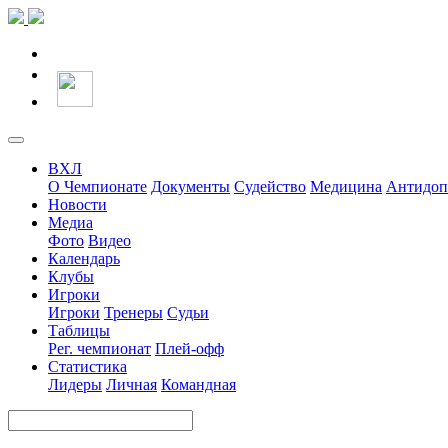
ВХЛ
О Чемпионате
Документы
Судейство
Медицина
Антидоп
Новости
Медиа
Фото
Видео
Календарь
Клубы
Игроки
Игроки
Тренеры
Судьи
Таблицы
Рег. чемпионат
Плей-офф
Статистика
Лидеры
Личная
Командная