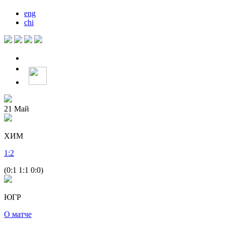
eng
chi
21
Май
ХИМ
1
:
2
(0:1 1:1 0:0)
ЮГР
О матче