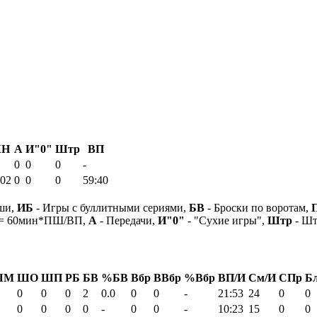
КН
А
И"0"
Штр
ВП
0
0
0
-
.02
0
0
0
59:40
ши,
ИБ
- Игры с буллитными сериями,
БВ
- Броски по воротам,
 = 60мин*ПШ/ВП,
А
- Передачи,
И"0"
- "Сухие игры",
Штр
- Шт
ШМ
ШО
ШП
РБ
БВ
%БВ
Вбр
ВВбр
%Вбр
ВП/И
См/И
СПр
Б
0
0
0
2
0.0
0
0
-
21:53
24
0
0
0
0
0
0
-
0
0
-
10:23
15
0
0