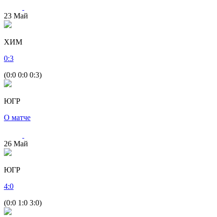
23
Май
ХИМ
0
:
3
(0:0 0:0 0:3)
ЮГР
О матче
26
Май
ЮГР
4
:
0
(0:0 1:0 3:0)