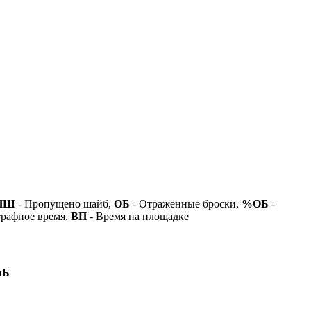
ПШ
- Пропущено шайб,
ОБ
- Отраженные броски,
%ОБ
-
рафное время,
ВП
- Время на площадке
лБ