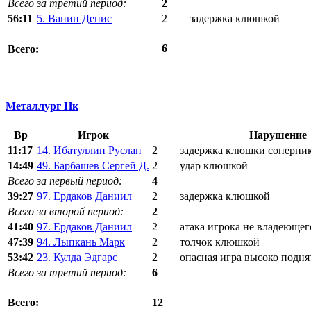
Всего за третий период:
2
56:11
5. Ванин Денис
2
задержка клюшкой
6
Всего:
Металлург Нк
Вр
Игрок
Нарушение
11:17
14. Ибатуллин Руслан
2
задержка клюшки соперни
14:49
49. Барбашев Сергей Д.
2
удар клюшкой
Всего за первый период:
4
39:27
97. Ердаков Даниил
2
задержка клюшкой
Всего за второй период:
2
41:40
97. Ердаков Даниил
2
атака игрока не владеюще
47:39
94. Лыпкань Марк
2
толчок клюшкой
53:42
23. Кулда Эдгарс
2
опасная игра высоко подн
Всего за третий период:
6
12
Всего: