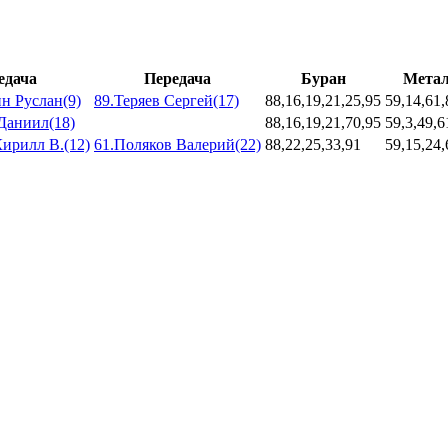
едача
Передача
Буран
Метал
н Руслан(9)
89.Теряев Сергей(17)
88,16,19,21,25,95
59,14,61,
Даниил(18)
88,16,19,21,70,95
59,3,49,6
ирилл В.(12)
61.Поляков Валерий(22)
88,22,25,33,91
59,15,24,