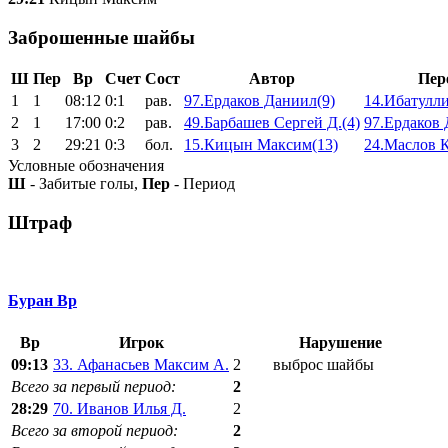
Заброшенные шайбы
Ш
Пер
Вр
Счет
Сост
Автор
Пер
1
1
08:12
0:1
рав.
97.Ердаков Даниил(9)
14.Ибатулли
2
1
17:00
0:2
рав.
49.Барбашев Сергей Д.(4)
97.Ердаков 
3
2
29:21
0:3
бол.
15.Кицын Максим(13)
24.Маслов К
Условные обозначения
Ш
- Забитые голы,
Пер
- Период
Штраф
Буран Вр
Вр
Игрок
Нарушение
09:13
33. Афанасьев Максим А.
2
выброс шайбы
Всего за первый период:
2
28:29
70. Иванов Илья Д.
2
Всего за второй период:
2