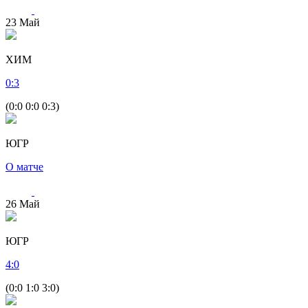
23
Май
ХИМ
0
:
3
(0:0 0:0 0:3)
ЮГР
О матче
26
Май
ЮГР
4
:
0
(0:0 1:0 3:0)