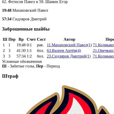
62. Фетисов Павел и 59. Шамин Егор
19:48
Махановский Павел
57:34
Сидляров Дмитрий
Заброшенные шайбы
Ш
Пер
Вр
Счет
Сост
Автор
Пер
1
1
19:48
0:1
рав.
11.Махановский Павел(1)
71.Колмыко
2
3
41:30
1:1
бол.
63.Валеев Артём(4)
21.Овечкин
3
3
57:34
1:2
бол.
23.Сидляров Дмитрий(1)
71.Колмыко
Условные обозначения
Ш
- Забитые голы,
Пер
- Период
Штраф