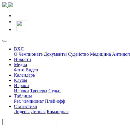
ВХЛ
О Чемпионате
Документы
Судейство
Медицина
Антидоп
Новости
Медиа
Фото
Видео
Календарь
Клубы
Игроки
Игроки
Тренеры
Судьи
Таблицы
Рег. чемпионат
Плей-офф
Статистика
Лидеры
Личная
Командная