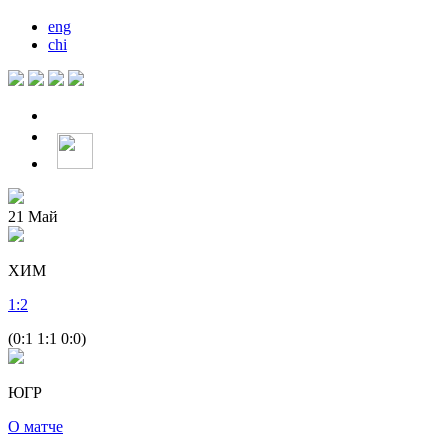
eng
chi
21
Май
ХИМ
1
:
2
(0:1 1:1 0:0)
ЮГР
О матче