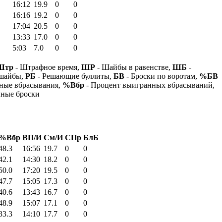
16:12
19.9
0
0
16:16
19.2
0
0
17:04
20.5
0
0
13:33
17.0
0
0
5:03
7.0
0
0
Штр
- Штрафное время,
ШР
- Шайбы в равенстве,
ШБ
-
 шайбы,
РБ
- Решающие буллиты,
БВ
- Броски по воротам,
%БВ
ные вбрасывания,
%Вбр
- Процент выигранных вбрасываний,
нные броски
%Вбр
ВП/И
См/И
СПр
БлБ
48.3
16:56
19.7
0
0
42.1
14:30
18.2
0
0
50.0
17:20
19.5
0
0
47.7
15:05
17.3
0
0
40.6
13:43
16.7
0
0
48.9
15:07
17.1
0
0
33.3
14:10
17.7
0
0