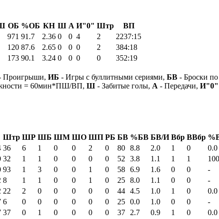
Ш
ОБ
%ОБ
КН
Ш
А
И"0"
Штр
ВП
971
91.7
2.36
0
0
4
2
2237:15
120
87.6
2.65
0
0
0
2
384:18
173
90.1
3.24
0
0
0
0
352:19
- Проигрыши,
ИБ
- Игры с буллитными сериями,
БВ
- Броски по
ежности = 60мин*ПШ/ВП,
Ш
- Забитые голы,
А
- Передачи,
И"0"
Штр
ШР
ШБ
ШМ
ШО
ШП
РБ
БВ
%БВ
БВ/И
Вбр
ВВбр
%В
4
36
6
1
0
0
2
0
80
8.8
2.0
1
0
0.0
0
32
1
1
0
0
0
0
52
3.8
1.1
1
1
100
0
93
1
3
0
0
1
0
58
6.9
1.6
0
0
-
2
8
1
1
0
0
1
0
25
8.0
1.1
0
0
-
2
22
2
0
0
0
0
0
44
4.5
1.0
1
0
0.0
7
6
0
0
0
0
0
0
25
0.0
1.0
0
0
-
7
37
0
1
0
0
0
0
37
2.7
0.9
1
0
0.0