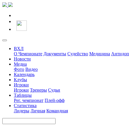
ВХЛ
О Чемпионате
Документы
Судейство
Медицина
Антидоп
Новости
Медиа
Фото
Видео
Календарь
Клубы
Игроки
Игроки
Тренеры
Судьи
Таблицы
Рег. чемпионат
Плей-офф
Статистика
Лидеры
Личная
Командная