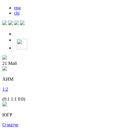
eng
chi
21
Май
ХИМ
1
:
2
(0:1 1:1 0:0)
ЮГР
О матче