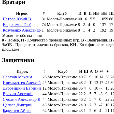
Вратари
Игрок
#
Клуб
И
В
П
ИБ
БВ
П
Петров Юрий В.
31
Молот-Прикамье
40
16
15
5
1059
88
Евдокимов Глеб
74
Молот-Прикамье
8
2
4
0
137
17
Козубенко Александр
1
Молот-Прикамье
8
1
4
2
192
19
Условные обозначения
#
- Номер,
И
- Количество проведенных игр,
В
- Выигрыши,
П
%ОБ
- Процент отраженных бросков,
КН
- Коэффициент над
площадке
Защитники
Игрок
#
Клуб
И
Ш
А
О
+/-
+
-
Салахов Максим
26
Молот-Прикамье
40
7
9
16
14
38
2
Ишмаметьев Алексей
25
Молот-Прикамье
48
2
11
13
17
47
3
Дубовицкий Евгений
12
Молот-Прикамье
36
4
6
10
-7
13
2
Ерохин Арсений
44
Молот-Прикамье
22
2
5
7
-3
9
1
Смолин Александр В.
4
Молот-Прикамье
46
2
5
7
0
22
2
Цапаев Дмитрий
43
Молот-Прикамье
24
0
7
7
-7
10
1
Бадегыев Айрат
64
Молот-Прикамье
43
1
5
6
4
21
1