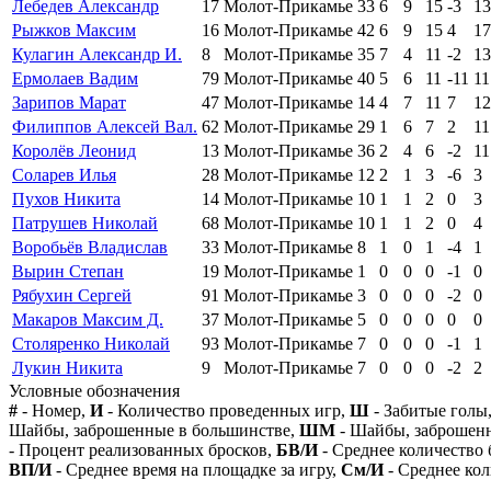
Лебедев Александр
17
Молот-Прикамье
33
6
9
15
-3
13
Рыжков Максим
16
Молот-Прикамье
42
6
9
15
4
17
Кулагин Александр И.
8
Молот-Прикамье
35
7
4
11
-2
13
Ермолаев Вадим
79
Молот-Прикамье
40
5
6
11
-11
11
Зарипов Марат
47
Молот-Прикамье
14
4
7
11
7
12
Филиппов Алексей Вал.
62
Молот-Прикамье
29
1
6
7
2
11
Королёв Леонид
13
Молот-Прикамье
36
2
4
6
-2
11
Соларев Илья
28
Молот-Прикамье
12
2
1
3
-6
3
Пухов Никита
14
Молот-Прикамье
10
1
1
2
0
3
Патрушев Николай
68
Молот-Прикамье
10
1
1
2
0
4
Воробьёв Владислав
33
Молот-Прикамье
8
1
0
1
-4
1
Вырин Степан
19
Молот-Прикамье
1
0
0
0
-1
0
Рябухин Сергей
91
Молот-Прикамье
3
0
0
0
-2
0
Макаров Максим Д.
37
Молот-Прикамье
5
0
0
0
0
0
Столяренко Николай
93
Молот-Прикамье
7
0
0
0
-1
1
Лукин Никита
9
Молот-Прикамье
7
0
0
0
-2
2
Условные обозначения
#
- Номер,
И
- Количество проведенных игр,
Ш
- Забитые голы
Шайбы, заброшенные в большинстве,
ШМ
- Шайбы, заброшен
- Процент реализованных бросков,
БВ/И
- Среднее количество 
ВП/И
- Среднее время на площадке за игру,
См/И
- Среднее кол