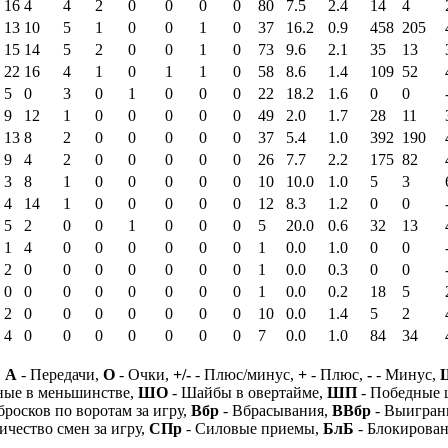
16
4
4
2
0
0
0
0
80
7.5
2.4
14
4
13
10
5
1
0
0
1
0
37
16.2
0.9
458
205
15
14
5
2
0
0
1
0
73
9.6
2.1
35
13
22
16
4
1
0
1
1
0
58
8.6
1.4
109
52
5
0
3
0
1
0
0
0
22
18.2
1.6
0
0
9
12
1
0
0
0
0
0
49
2.0
1.7
28
11
13
8
2
0
0
0
0
0
37
5.4
1.0
392
190
9
4
2
0
0
0
0
0
26
7.7
2.2
175
82
3
8
1
0
0
0
0
0
10
10.0
1.0
5
3
4
14
1
0
0
0
0
0
12
8.3
1.2
0
0
5
2
0
0
1
0
0
0
5
20.0
0.6
32
13
1
4
0
0
0
0
0
0
1
0.0
1.0
0
0
2
0
0
0
0
0
0
0
1
0.0
0.3
0
0
0
0
0
0
0
0
0
0
1
0.0
0.2
18
5
2
0
0
0
0
0
0
0
10
0.0
1.4
5
2
4
0
0
0
0
0
0
0
7
0.0
1.0
84
34
,
А
- Передачи,
О
- Очки,
+/-
- Плюс/минус,
+
- Плюс,
-
- Минус,
ные в меньшинстве,
ШО
- Шайбы в овертайме,
ШП
- Победные
бросков по воротам за игру,
Вбр
- Вбрасывания,
ВВбр
- Выигран
ичество смен за игру,
СПр
- Силовые приемы,
БлБ
- Блокирова