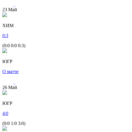
23
Май
ХИМ
0
:
3
(0:0 0:0 0:3)
ЮГР
О матче
26
Май
ЮГР
4
:
0
(0:0 1:0 3:0)