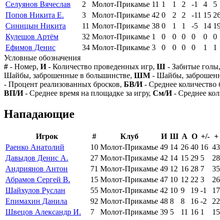
Селуянов Вячеслав
2
Молот-Прикамье
11
1
1
2
-1
4
5
Попов Никита Е.
3
Молот-Прикамье
42
0
2
2
-11
15
2
Синицын Никита
11
Молот-Прикамье
38
0
1
1
-5
14
1
Кулешов Артём
32
Молот-Прикамье
1
0
0
0
0
0
0
Ефимов Денис
34
Молот-Прикамье
3
0
0
0
0
1
1
Условные обозначения
#
- Номер,
И
- Количество проведенных игр,
Ш
- Забитые голы
Шайбы, заброшенные в большинстве,
ШМ
- Шайбы, заброшен
- Процент реализованных бросков,
БВ/И
- Среднее количество 
ВП/И
- Среднее время на площадке за игру,
См/И
- Среднее кол
Нападающие
Игрок
#
Клуб
И
Ш
А
О
+/-
+
Раенко Анатолий
10
Молот-Прикамье
49
14
26
40
16
43
Давыдов Денис А.
27
Молот-Прикамье
42
14
15
29
5
28
Андриянов Антон
71
Молот-Прикамье
49
12
16
28
7
35
Абрамов Сергей В.
15
Молот-Прикамье
47
10
12
22
3
26
Шайхулов Руслан
55
Молот-Прикамье
42
10
9
19
-1
17
Епимахин Данила
92
Молот-Прикамье
48
8
8
16
-2
22
Швецов Александр И.
7
Молот-Прикамье
39
5
11
16
1
15