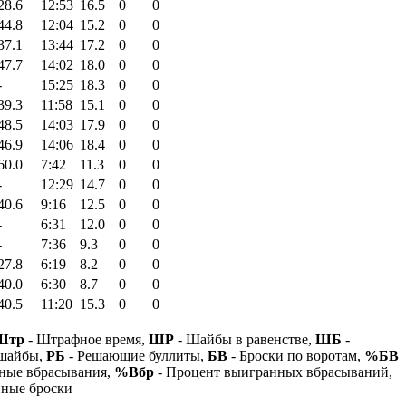
28.6
12:53
16.5
0
0
44.8
12:04
15.2
0
0
37.1
13:44
17.2
0
0
47.7
14:02
18.0
0
0
-
15:25
18.3
0
0
39.3
11:58
15.1
0
0
48.5
14:03
17.9
0
0
46.9
14:06
18.4
0
0
60.0
7:42
11.3
0
0
-
12:29
14.7
0
0
40.6
9:16
12.5
0
0
-
6:31
12.0
0
0
-
7:36
9.3
0
0
27.8
6:19
8.2
0
0
40.0
6:30
8.7
0
0
40.5
11:20
15.3
0
0
Штр
- Штрафное время,
ШР
- Шайбы в равенстве,
ШБ
-
 шайбы,
РБ
- Решающие буллиты,
БВ
- Броски по воротам,
%БВ
ные вбрасывания,
%Вбр
- Процент выигранных вбрасываний,
нные броски