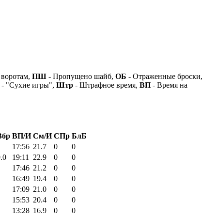
 воротам,
ПШ
- Пропущено шайб,
ОБ
- Отраженные броски,
- "Сухие игры",
Штр
- Штрафное время,
ВП
- Время на
бр
ВП/И
См/И
СПр
БлБ
17:56
21.7
0
0
.0
19:11
22.9
0
0
17:46
21.2
0
0
16:49
19.4
0
0
17:09
21.0
0
0
15:53
20.4
0
0
13:28
16.9
0
0