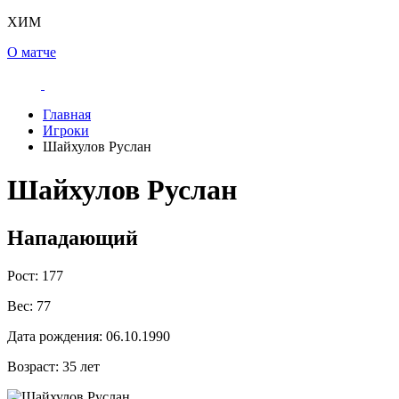
ХИМ
О матче
Главная
Игроки
Шайхулов Руслан
Шайхулов Руслан
Нападающий
Рост:
177
Вес:
77
Дата рождения:
06.10.1990
Возраст:
35 лет