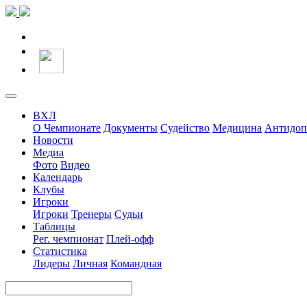
ВХЛ
О Чемпионате
Документы
Судейство
Медицина
Антидоп
Новости
Медиа
Фото
Видео
Календарь
Клубы
Игроки
Игроки
Тренеры
Судьи
Таблицы
Рег. чемпионат
Плей-офф
Статистика
Лидеры
Личная
Командная