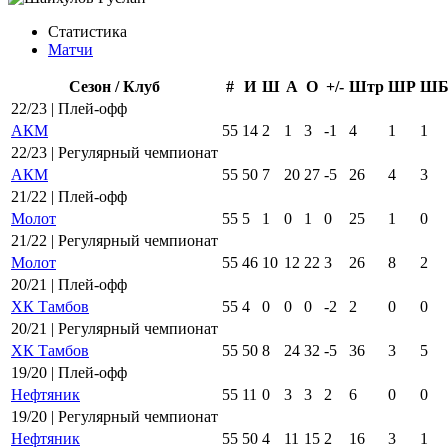
Статистика
Матчи
Сезон / Клуб
#
И
Ш
А
О
+/-
Штр
ШР
Ш
22/23 | Плей-офф
АКМ
55
14
2
1
3
-1
4
1
1
22/23 | Регулярный чемпионат
АКМ
55
50
7
20
27
-5
26
4
3
21/22 | Плей-офф
Молот
55
5
1
0
1
0
25
1
0
21/22 | Регулярный чемпионат
Молот
55
46
10
12
22
3
26
8
2
20/21 | Плей-офф
ХК Тамбов
55
4
0
0
0
-2
2
0
0
20/21 | Регулярный чемпионат
ХК Тамбов
55
50
8
24
32
-5
36
3
5
19/20 | Плей-офф
Нефтяник
55
11
0
3
3
2
6
0
0
19/20 | Регулярный чемпионат
Нефтяник
55
50
4
11
15
2
16
3
1