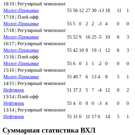
18/19 | Регулярный чемпионат
Молот-Прикамье
55
56
12
27
39
-13
18
11
1
17/18 | Плей-офф
Молот-Прикамье
55
5
0
2
2
-3
4
0
0
17/18 | Регулярный чемпионат
Молот-Прикамье
55
52
9
16
25
-5
10
6
3
16/17 | Регулярный чемпионат
Молот-Прикамье
55
42
10
9
19
-1
12
6
3
15/16 | Плей-офф
Молот-Прикамье
55
6
0
1
1
-2
0
0
0
15/16 | Регулярный чемпионат
Молот-Прикамье
55
49
7
6
13
4
8
5
1
14/15 | Регулярный чемпионат
Нефтяник
51
37
2
5
7
-4
12
0
2
13/14 | Плей-офф
Нефтяник
55
4
0
0
0
-3
4
0
0
13/14 | Регулярный чемпионат
Нефтяник
55
31
6
11
17
6
14
5
1
Суммарная статистика ВХЛ