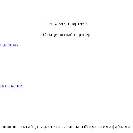
Титульный партнер
Официальный партнер
х данных
ть на карте
спользовать сайт, вы даете согласие на работу с этими файлами.