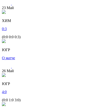
23
Май
ХИМ
0
:
3
(0:0 0:0 0:3)
ЮГР
О матче
26
Май
ЮГР
4
:
0
(0:0 1:0 3:0)