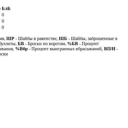
р
БлБ
0
0
0
мя,
ШР
- Шайбы в равенстве,
ШБ
- Шайбы, заброшенные в
буллиты,
БВ
- Броски по воротам,
%БВ
- Процент
ывания,
%Вбр
- Процент выигранных вбрасываний,
ВП/И
-
оски