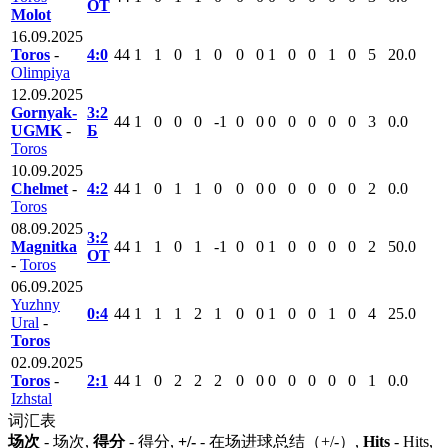
ОТ
Molot
16.09.2025
Toros
-
4:0
44
1
1
0
1
0
0
0
1
0
0
1
0
5
20.0
Olimpiya
12.09.2025
Gornyak-
3:2
44
1
0
0
0
-1
0
0
0
0
0
0
0
3
0.0
UGMK
-
Б
Toros
10.09.2025
Chelmet
-
4:2
44
1
0
1
1
0
0
0
0
0
0
0
0
2
0.0
Toros
08.09.2025
3:2
Magnitka
44
1
1
0
1
-1
0
0
1
0
0
0
0
2
50.0
ОТ
-
Toros
06.09.2025
Yuzhny
0:4
44
1
1
1
2
1
0
0
1
0
0
1
0
4
25.0
Ural
-
Toros
02.09.2025
Toros
-
2:1
44
1
0
2
2
2
0
0
0
0
0
0
0
1
0.0
Izhstal
词汇表
场次
- 场次,
得分
- 得分,
+/-
- 在场进球总结（+/-）,
Hits
- Hits,