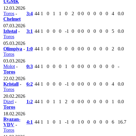
UGMK
12.03.2026
Toros
-
3:4
44
1
0
1
1
0
2
0
0
0
0
0
0
4
0.0
Chelmet
07.03.2026
Izhstal
-
3:1
44
1
0
0
0
-1
0
0
0
0
0
0
0
5
0.0
Toros
05.03.2026
Olimpiya
-
1:0
44
1
0
0
0
0
0
0
0
0
0
0
0
2
0.0
Toros
03.03.2026
Molot
-
0:3
44
1
0
0
0
1
0
0
0
0
0
0
0
0
-
Toros
22.02.2026
Kristall
-
6:2
44
1
0
0
0
-1
0
0
0
0
0
0
0
4
0.0
Toros
20.02.2026
Dizel
-
1:2
44
1
0
1
1
2
0
0
0
0
0
0
0
1
0.0
Toros
18.02.2026
Ryazan-
4:1
44
1
1
0
1
-1
0
1
0
0
0
0
0
6
16.7
VDV
-
Toros