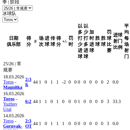
季 | 阶段
冰球队
以
以
平
多
少
加
罚
均
进球
日期
得
场
进
传
得
罚
打
打
时
胜
胜
球
每
射门
#
+/-
俱乐部
分
次
球
球
分
时
少
多
进
球
球
比
场
比例
进
进
球
赛
射
球
球
门
25/26 | 常
规赛
18.03.2026
2:3
Toros
-
44
1
0
1
1
-2
0
0
0
0
0
0
0
2
0.0
Б
Magnitka
16.03.2026
Toros
-
6:2
44
1
1
0
1
0
0
0
1
0
0
0
0
3
33.3
Yuzhny
Ural
14.03.2026
Toros
-
2:3
44
1
0
1
1
1
0
0
0
0
0
0
0
3
0.0
Gornyak-
ОТ