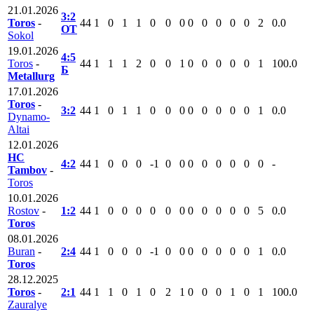
21.01.2026
3:2
Toros
-
44
1
0
1
1
0
0
0
0
0
0
0
0
2
0.0
ОТ
Sokol
19.01.2026
4:5
Toros
-
44
1
1
1
2
0
0
1
0
0
0
0
0
1
100.0
Б
Metallurg
17.01.2026
Toros
-
3:2
44
1
0
1
1
0
0
0
0
0
0
0
0
1
0.0
Dynamo-
Altai
12.01.2026
HC
4:2
44
1
0
0
0
-1
0
0
0
0
0
0
0
0
-
Tambov
-
Toros
10.01.2026
Rostov
-
1:2
44
1
0
0
0
0
0
0
0
0
0
0
0
5
0.0
Toros
08.01.2026
Buran
-
2:4
44
1
0
0
0
-1
0
0
0
0
0
0
0
1
0.0
Toros
28.12.2025
Toros
-
2:1
44
1
1
0
1
0
2
1
0
0
0
1
0
1
100.0
Zauralye