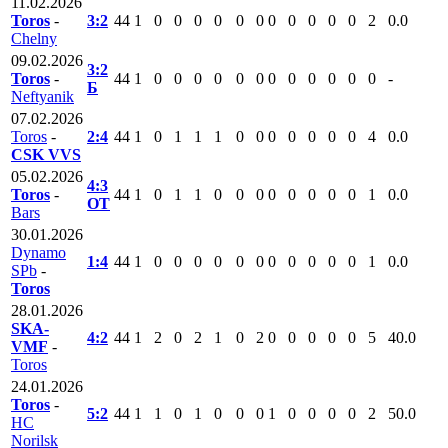
11.02.2026
Toros
-
3:2
44
1
0
0
0
0
0
0
0
0
0
0
0
2
0.0
Chelny
09.02.2026
3:2
Toros
-
44
1
0
0
0
0
0
0
0
0
0
0
0
0
-
Б
Neftyanik
07.02.2026
Toros
-
2:4
44
1
0
1
1
1
0
0
0
0
0
0
0
4
0.0
CSK VVS
05.02.2026
4:3
Toros
-
44
1
0
1
1
0
0
0
0
0
0
0
0
1
0.0
ОТ
Bars
30.01.2026
Dynamo
1:4
44
1
0
0
0
0
0
0
0
0
0
0
0
1
0.0
SPb
-
Toros
28.01.2026
SKA-
4:2
44
1
2
0
2
1
0
2
0
0
0
0
0
5
40.0
VMF
-
Toros
24.01.2026
Toros
-
5:2
44
1
1
0
1
0
0
0
1
0
0
0
0
2
50.0
HC
Norilsk