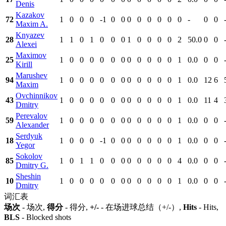
Denis
Kazakov
72
1
0
0
0
-1
0
0
0
0
0
0
0
0
-
0
0
Maxim A.
Knyazev
28
1
1
0
1
0
0
0
1
0
0
0
0
2
50.0
0
0
Alexei
Maximov
25
1
0
0
0
0
0
0
0
0
0
0
0
1
0.0
0
0
Kirill
Marushev
94
1
0
0
0
0
0
0
0
0
0
0
0
1
0.0
12
6
Maxim
Ovchinnikov
43
1
0
0
0
0
0
0
0
0
0
0
0
1
0.0
11
4
Dmitry
Perevalov
59
1
0
0
0
0
0
0
0
0
0
0
0
1
0.0
0
0
Alexander
Serdyuk
18
1
0
0
0
-1
0
0
0
0
0
0
0
1
0.0
0
0
Yegor
Sokolov
85
1
0
1
1
0
0
0
0
0
0
0
0
4
0.0
0
0
Dmitry G.
Sheshin
10
1
0
0
0
0
0
0
0
0
0
0
0
1
0.0
0
0
Dmitry
词汇表
场次
- 场次,
得分
- 得分,
+/-
- 在场进球总结（+/-）,
Hits
- Hits,
BLS
- Blocked shots