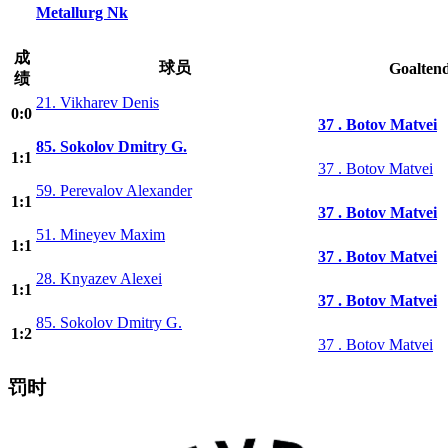
Metallurg Nk
成
球员
Goalten
绩
21. Vikharev Denis
0:0
37 . Botov Matvei
85. Sokolov Dmitry G.
1:1
37 . Botov Matvei
59. Perevalov Alexander
1:1
37 . Botov Matvei
51. Mineyev Maxim
1:1
37 . Botov Matvei
28. Knyazev Alexei
1:1
37 . Botov Matvei
85. Sokolov Dmitry G.
1:2
37 . Botov Matvei
罚时