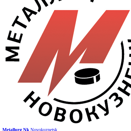
Metallurg Nk
Novokuznetsk