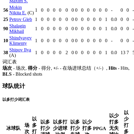
Maxim S.
Mokin
56
1
0
0
0
0
0
0
0
0
0
0
0
0
-
0
0
-
Nikita E.
(C)
25
Petrov Gleb
1
0
0
0
0
0
0
0
0
0
0
0
1
0.0
0
0
-
Shalagin
90
1
0
0
0
0
0
0
0
0
0
0
0
1
0.0
0
0
-
Mikhail
Shindyayev
10
1
0
0
0
0
0
0
0
0
0
0
0
0
-
0
0
-
Klimenty
Shipov Ilya
38
1
0
0
0
0
2
0
0
0
0
0
0
1
0.0
13
7
(A)
词汇表
场次
- 场次,
得分
- 得分,
+/-
- 在场进球总结（+/-）,
Hits
- Hits,
BLS
- Blocked shots
球队统计
以多打少词汇表
以
以少
以
少
以多
以多打
以多
以少
打多
场
多
打
冰球队
打少
少进球
打少
打多
无失
PPGA
次
打
多