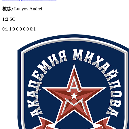
教练:
Lunyov Andrei
1:2
SO
0:1
1:0
0:0
0:0
0:1