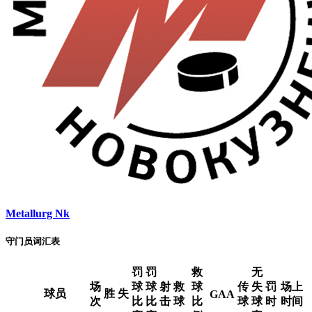
Metallurg Nk
守门员词汇表
罚
罚
救
无
场
球
球
射
救
球
传
失
罚
场上
球员
胜
失
GAA
次
比
比
击
球
比
球
球
时
时间