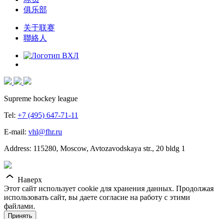
俱乐部
关于联赛
聯絡人
Supreme hockey league
Tel:
+7 (495) 647-71-11
E-mail:
vhl@fhr.ru
Address: 115280, Moscow, Avtozavodskaya str., 20 bldg 1
Наверх
Этот сайт использует cookie для хранения данных. Продолжая
использовать сайт, вы даете согласие на работу с этими
файлами.
Принять