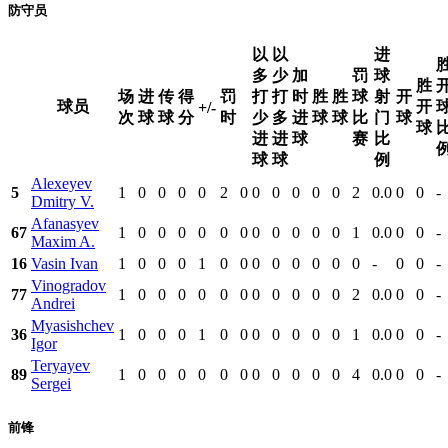
防守员
以
以
进
多
少
加
罚
球
胜
场
进
传
得
罚
打
打
时
胜
胜
球
射
开
球员
开
+/-
次
球
球
分
时
少
多
进
球
球
比
门
球
球
进
进
球
赛
比
球
球
例
Alexeyev
5
1
0
0
0
0
2
0
0
0
0
0
0
2
0.0
0
0
-
Dmitry V.
Afanasyev
67
1
0
0
0
0
0
0
0
0
0
0
0
1
0.0
0
0
-
Maxim A.
16
Vasin Ivan
1
0
0
0
1
0
0
0
0
0
0
0
0
-
0
0
-
Vinogradov
77
1
0
0
0
0
0
0
0
0
0
0
0
2
0.0
0
0
-
Andrei
Myasishchev
36
1
0
0
0
1
0
0
0
0
0
0
0
1
0.0
0
0
-
Igor
Teryayev
89
1
0
0
0
0
0
0
0
0
0
0
0
4
0.0
0
0
-
Sergei
前锋