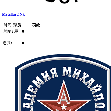
Metallurg Nk
时间
球员
罚款
总共 1局:
0
总共:
0