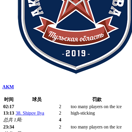
AKM
时间
球员
罚款
02:17
2
too many players on the ice
13:13
38. Shipov Ilya
2
high-sticking
总共 1局:
4
23:34
2
too many players on the ice