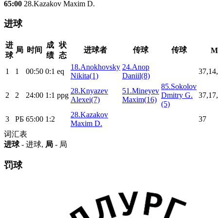
65:00
28.Kazakov Maxim D.
进球
进
成
状
局
时间
进球者
传球
传球
Me
球
绩
态
18.Anokhovsky
24.Anop
1
1
00:50
0:1
eq
37,14
Nikita(1)
Daniil(8)
85.Sokolov
28.Knyazev
51.Mineyev
2
2
24:00
1:1
ppg
Dmitry G.
37,17
Alexei(7)
Maxim(16)
(5)
28.Kazakov
3
РБ
65:00
1:2
37
Maxim D.
词汇表
进球
- 进球,
局
- 局
罚球