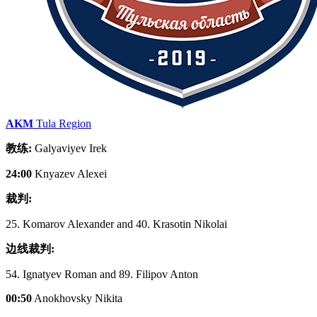
AKM
Tula Region
教练:
Galyaviyev Irek
24:00
Knyazev Alexei
裁判:
25. Komarov Alexander and 40. Krasotin Nikolai
边线裁判:
54. Ignatyev Roman and 89. Filipov Anton
00:50
Anokhovsky Nikita