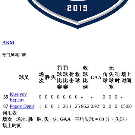
AKM
守门员词汇表
罚
罚
救
无
场
球
球
射
救
球
传
失
罚
场上
球员
胜
失
GAA
次
比
比
击
球
比
球
球
时
时间
赛
赛
例
塞
Kiselyov
35
0
0
0
0
0
0
0
-
-
0
0
0
-
Evgeny
87
Popov Denis
1
0
0
1
26
1
25
96.2
0.92
0
0
0
65:00
词汇表
场次
- 场次,
胜
- 胜,
失
- 失,
GAA
- 平均失球 = 60 分 × 失球 /
场上时间