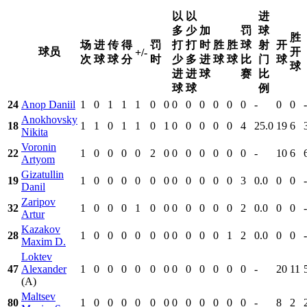
以
以
进
多
少
加
罚
球
胜
场
进
传
得
罚
打
打
时
胜
胜
球
射
开
球员
开
+/-
次
球
球
分
时
少
多
进
球
球
比
门
球
球
进
进
球
赛
比
球
球
例
24
Anop Daniil
1
0
1
1
1
0
0
0
0
0
0
0
0
-
0
0
-
Anokhovsky
18
1
1
0
1
1
0
1
0
0
0
0
0
4
25.0
19
6
Nikita
Voronin
22
1
0
0
0
0
2
0
0
0
0
0
0
0
-
10
6
Artyom
Gizatullin
19
1
0
0
0
0
0
0
0
0
0
0
0
3
0.0
0
0
-
Danil
Zaripov
32
1
0
0
0
1
0
0
0
0
0
0
0
2
0.0
0
0
-
Artur
Kazakov
28
1
0
0
0
0
0
0
0
0
0
0
1
2
0.0
0
0
-
Maxim D.
Loktev
47
Alexander
1
0
0
0
0
0
0
0
0
0
0
0
0
-
20
11
(A)
Maltsev
80
1
0
0
0
0
0
0
0
0
0
0
0
0
-
8
2