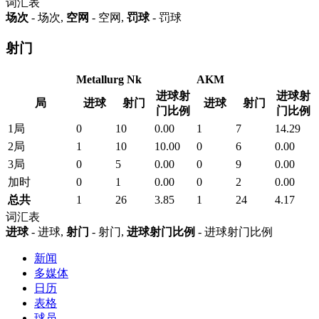
词汇表
场次
- 场次,
空网
- 空网,
罚球
- 罚球
射门
Metallurg Nk
AKM
进球射
进球射
局
进球
射门
进球
射门
门比例
门比例
1局
0
10
0.00
1
7
14.29
2局
1
10
10.00
0
6
0.00
3局
0
5
0.00
0
9
0.00
加时
0
1
0.00
0
2
0.00
总共
1
26
3.85
1
24
4.17
词汇表
进球
- 进球,
射门
- 射门,
进球射门比例
- 进球射门比例
新闻
多媒体
日历
表格
球员