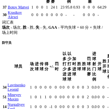
赛
赛
例
塞
37
Botov Matvei
1
0
0
1
24
1
23
95.8
0.93
0
0
0
64:29
Krasikov
30
0
0
0
0
0
0
0
-
-
0
0
0
-
Alexei
词汇表
场次
- 场次,
胜
- 胜,
失
- 失,
GAA
- 平均失球 = 60 分 × 失球 /
场上时间
防守员
以
以
进
多
少
加
罚
球
胜
场
进
传
得
罚
打
打
时
胜
胜
球
射
开
球员
开
+/-
次
球
球
分
时
少
多
进
球
球
比
门
球
球
进
进
球
赛
比
球
球
例
Lavrinenko
34
1
0
0
0
0
0
0
0
0
0
0
0
3
0.0
0
0
-
Leonid
Mineyev
51
1
0
1
1
0
0
0
0
0
0
0
0
2
0.0
0
0
-
Maxim
Nurgaliyev
14
1
0
0
0
-1
0
0
0
0
0
0
0
3
0.0
0
0
-
Emil