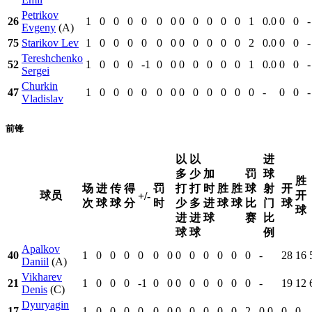
Petrikov
26
1
0
0
0
0
0
0
0
0
0
0
0
1
0.0
0
0
-
Evgeny
(A)
75
Starikov Lev
1
0
0
0
0
0
0
0
0
0
0
0
2
0.0
0
0
-
Tereshchenko
52
1
0
0
0
-1
0
0
0
0
0
0
0
1
0.0
0
0
-
Sergei
Churkin
47
1
0
0
0
0
0
0
0
0
0
0
0
0
-
0
0
-
Vladislav
前锋
以
以
进
多
少
加
罚
球
胜
场
进
传
得
罚
打
打
时
胜
胜
球
射
开
球员
开
+/-
次
球
球
分
时
少
多
进
球
球
比
门
球
球
进
进
球
赛
比
球
球
例
Apalkov
40
1
0
0
0
0
0
0
0
0
0
0
0
0
-
28
16
Daniil
(A)
Vikharev
21
1
0
0
0
-1
0
0
0
0
0
0
0
0
-
19
12
Denis
(C)
Dyuryagin
17
1
0
0
0
0
0
0
0
0
0
0
0
2
0.0
0
0