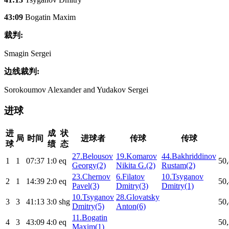
43:09
Bogatin Maxim
裁判:
Smagin Sergei
边线裁判:
Sorokoumov Alexander and Yudakov Sergei
进球
进
成
状
局
时间
进球者
传球
传球
球
绩
态
27.Belousov
19.Komarov
44.Bakhriddinov
1
1
07:37
1:0
eq
50,
Georgy(2)
Nikita G.(2)
Rustam(2)
23.Chernov
6.Filatov
10.Tsyganov
2
1
14:39
2:0
eq
50,
Pavel(3)
Dmitry(3)
Dmitry(1)
10.Tsyganov
28.Glovatsky
3
3
41:13
3:0
shg
50,
Dmitry(5)
Anton(6)
11.Bogatin
4
3
43:09
4:0
eq
50,
Maxim(1)