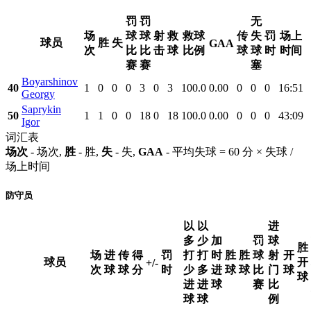
罚
罚
无
场
球
球
射
救
救球
传
失
罚
场上
球员
胜
失
GAA
次
比
比
击
球
比例
球
球
时
时间
赛
赛
塞
Boyarshinov
40
1
0
0
0
3
0
3
100.0
0.00
0
0
0
16:51
Georgy
Saprykin
50
1
1
0
0
18
0
18
100.0
0.00
0
0
0
43:09
Igor
词汇表
场次
- 场次,
胜
- 胜,
失
- 失,
GAA
- 平均失球 = 60 分 × 失球 /
场上时间
防守员
以
以
进
多
少
加
罚
球
胜
场
进
传
得
罚
打
打
时
胜
胜
球
射
开
球员
开
+/-
次
球
球
分
时
少
多
进
球
球
比
门
球
球
进
进
球
赛
比
球
球
例