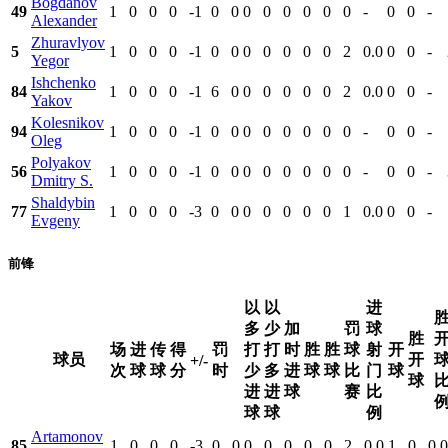
Bogdanov
49
1
0
0
0
-1
0
0
0
0
0
0
0
0
-
0
0
-
Alexander
Zhuravlyov
5
1
0
0
0
-1
0
0
0
0
0
0
0
2
0.0
0
0
-
Yegor
Ishchenko
84
1
0
0
0
-1
6
0
0
0
0
0
0
2
0.0
0
0
-
Yakov
Kolesnikov
94
1
0
0
0
-1
0
0
0
0
0
0
0
0
-
0
0
-
Oleg
Polyakov
56
1
0
0
0
-1
0
0
0
0
0
0
0
0
-
0
0
-
Dmitry S.
Shaldybin
77
1
0
0
0
-3
0
0
0
0
0
0
0
1
0.0
0
0
-
Evgeny
前锋
以
以
进
多
少
加
罚
球
胜
场
进
传
得
罚
打
打
时
胜
胜
球
射
开
球员
开
+/-
次
球
球
分
时
少
多
进
球
球
比
门
球
球
进
进
球
赛
比
球
球
例
Artamonov
85
1
0
0
0
-3
0
0
0
0
0
0
0
2
0.0
1
0
0.0