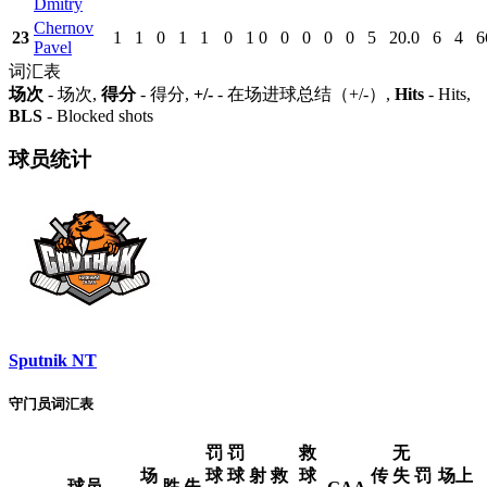
Dmitry
Chernov
23
1
1
0
1
1
0
1
0
0
0
0
0
5
20.0
6
4
6
Pavel
词汇表
场次
- 场次,
得分
- 得分,
+/-
- 在场进球总结（+/-）,
Hits
- Hits,
BLS
- Blocked shots
球员统计
Sputnik NT
守门员词汇表
罚
罚
救
无
场
球
球
射
救
球
传
失
罚
场上
球员
胜
失