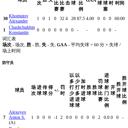
GAA
次
比
比
击
球
比
球
球
时
时间
赛
赛
例
塞
Khomutov
30
1
0
1
0
32
4
28
87.5
4.00
0
0
0
60:00
Alexander
Chashchukhin
1
0
0
0
0
0
0
0
-
-
0
0
0
-
Konstantin
词汇表
场次
- 场次,
胜
- 胜,
失
- 失,
GAA
- 平均失球 = 60 分 × 失球 /
场上时间
防守员
以
以
进
胜
多
少
加
罚
球
胜
开
场
进
传
得
罚
打
打
时
胜
胜
球
射
开
球员
开
球
+/-
次
球
球
分
时
少
多
进
球
球
比
门
球
球
比
进
进
球
赛
比
例
球
球
例
Alexeyev
7
Anton S.
1
0
0
0
-1
2
0
0
0
0
0
0
2
0.0
0
0
-
(A)