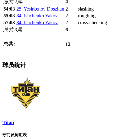
总共 2局:
4
54:03
25. Yesirkenov Doszhan
2
slashing
55:03
84. Ishchenko Yakov
2
roughing
57:03
84. Ishchenko Yakov
2
cross-checking
总共 3局:
6
总共:
12
球员统计
Titan
守门员词汇表