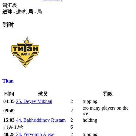
词汇表
进球
- 进球,
局
- 局
罚时
Titan
时间
球员
罚款
04:35
25. Deyev Mikhail
2
tripping
too many players on the
09:49
2
ice
15:03
44. Bakhriddinov Rustam
2
holding
总共 1局:
6
40:28
24. Yeryomin Alexei
2
tripping