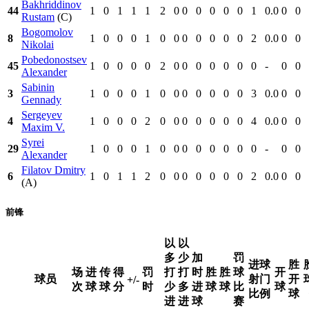
Bakhriddinov
44
1
0
1
1
1
2
0
0
0
0
0
0
1
0.0
0
0
Rustam
(C)
Bogomolov
8
1
0
0
0
1
0
0
0
0
0
0
0
2
0.0
0
0
Nikolai
Pobedonostsev
45
1
0
0
0
0
2
0
0
0
0
0
0
0
-
0
0
Alexander
Sabinin
3
1
0
0
0
1
0
0
0
0
0
0
0
3
0.0
0
0
Gennady
Sergeyev
4
1
0
0
0
2
0
0
0
0
0
0
0
4
0.0
0
0
Maxim V.
Syrei
29
1
0
0
0
1
0
0
0
0
0
0
0
0
-
0
0
Alexander
Filatov Dmitry
6
1
0
1
1
2
0
0
0
0
0
0
0
2
0.0
0
0
(A)
前锋
以
以
多
少
加
罚
进球
胜
场
进
传
得
罚
打
打
时
胜
胜
球
开
球员
射门
开
+/-
次
球
球
分
时
少
多
进
球
球
比
球
比例
球
进
进
球
赛