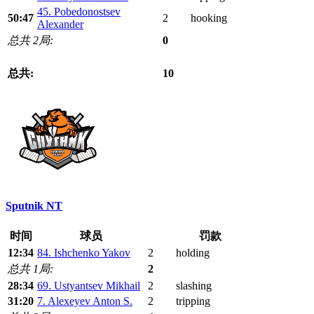
45. Pobedonostsev
50:47
2
hooking
Alexander
总共 2局:
0
总共:
10
Sputnik NT
时间
球员
罚款
12:34
84. Ishchenko Yakov
2
holding
总共 1局:
2
28:34
69. Ustyantsev Mikhail
2
slashing
31:20
7. Alexeyev Anton S.
2
tripping