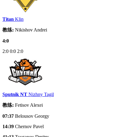
Titan
Klin
教练:
Nikishov Andrei
4:0
2:0
0:0
2:0
Sputnik NT
Nizhny Tagil
教练:
Fetisov Alexei
07:37
Belousov Georgy
14:39
Chernov Pavel
41:13
Tsyganov Dmitry