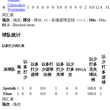
Chistyakov
4
1
0
0
0
0
0
0
0
0
0
0
0
2
0.0
12
4
33
Vyacheslav
词汇表
场次
- 场次,
得分
- 得分,
+/-
- 在场进球总结（+/-）,
Hits
- Hits,
BLS
- Blocked shots
球队统计
以多打少词汇表
以
以少
以
少
以多
以多打
以多
以少
打多
场
多
打
冰球队
打少
少进球
打少
打多
无失
PPGA
次
打
多
进球
比例
失球
次
球比
少
进
例
球
Sputnik
1
5
0
0.0
1
6
0
100.0
0
Titan
1
6
0
0.0
0
5
0
100.0
1
词汇表
场次
- 场次