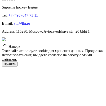
Supreme hockey league
Tel:
+7 (495) 647-71-11
E-mail:
vhl@fhr.ru
Address: 115280, Moscow, Avtozavodskaya str., 20 bldg 1
Наверх
Этот сайт использует cookie для хранения данных. Продолжая
использовать сайт, вы даете согласие на работу с этими
файлами.
Принять