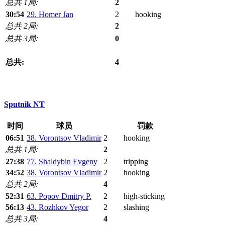
总共 1局:
2
30:54
29. Homer Jan
2
hooking
总共 2局:
2
总共 3局:
0
总共:
4
Sputnik NT
时间
球员
罚款
06:51
38. Vorontsov Vladimir
2
hooking
总共 1局:
2
27:38
77. Shaldybin Evgeny
2
tripping
34:52
38. Vorontsov Vladimir
2
hooking
总共 2局:
4
52:31
63. Popov Dmitry P.
2
high-sticking
56:13
43. Rozhkov Yegor
2
slashing
总共 3局:
4