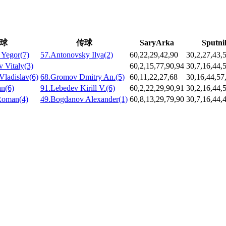
球
传球
SaryArka
Sputni
 Yegor(7)
57.Antonovsky Ilya(2)
60,22,29,42,90
30,2,27,43,
v Vitaly(3)
60,2,15,77,90,94
30,7,16,44,
Vladislav(6)
68.Gromov Dmitry An.(5)
60,11,22,27,68
30,16,44,57
n(6)
91.Lebedev Kirill V.(6)
60,2,22,29,90,91
30,2,16,44,
Roman(4)
49.Bogdanov Alexander(1)
60,8,13,29,79,90
30,7,16,44,