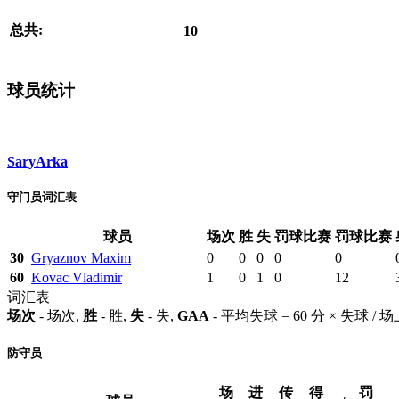
总共:
10
球员统计
SaryArka
守门员词汇表
球员
场次
胜
失
罚球比赛
罚球比赛
30
Gryaznov Maxim
0
0
0
0
0
60
Kovac Vladimir
1
0
1
0
12
词汇表
场次
- 场次,
胜
- 胜,
失
- 失,
GAA
- 平均失球 = 60 分 × 失球 /
防守员
场
进
传
得
罚