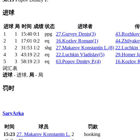
进球
进球
局
时间
成绩
状态
进球者
传
1
1
15:40
0:1
ppg
27.Guryev Denis(3)
43.Rozhkov
2
1
17:01
0:2
eq
16.Kozlov Roman(1)
44.Zhilyako
3
2
31:53
1:2
shg
27.Makarov Konstantin L.(8)
22.Luchkin 
4
3
43:19
2:2
eq
22.Luchkin Vladislav(5)
29.Homer Ja
5
3
58:19
2:3
eq
63.Popov Dmitry P.(4)
16.Kozlov 
词汇表
进球
- 进球,
局
- 局
罚时
SaryArka
时间
球员
罚款
15:23
27. Makarov Konstantin L.
2
hooking