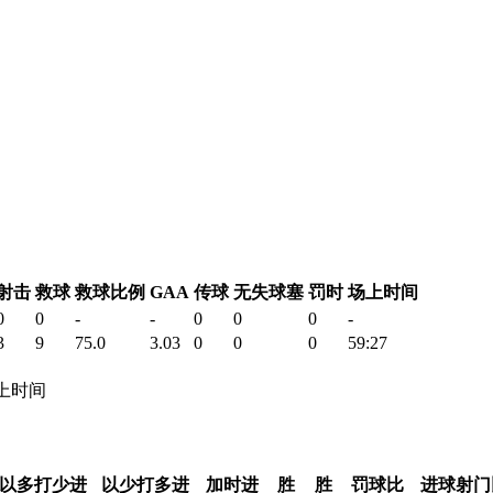
射击
救球
救球比例
GAA
传球
无失球塞
罚时
场上时间
0
0
-
-
0
0
0
-
3
9
75.0
3.03
0
0
0
59:27
 场上时间
以多打少进
以少打多进
加时进
胜
胜
罚球比
进球射门