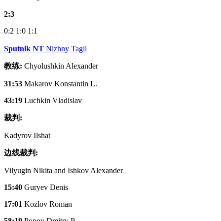
2:3
0:2
1:0
1:1
Sputnik NT
Nizhny Tagil
教练:
Chyolushkin Alexander
31:53
Makarov Konstantin L.
43:19
Luchkin Vladislav
裁判:
Kadyrov Ilshat
边线裁判:
Vilyugin Nikita and Ishkov Alexander
15:40
Guryev Denis
17:01
Kozlov Roman
58:19
Popov Dmitry P.