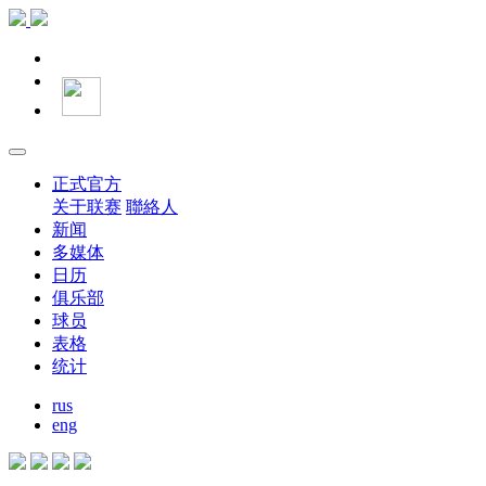
正式官方
关于联赛
聯絡人
新闻
多媒体
日历
俱乐部
球员
表格
统计
rus
eng