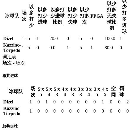
以
以少
以
少
以多
以多打
以多
以少
打多
场
多
打
冰球队
打少
少进球
打少
打多
无失
PPGA
次
打
多
进球
比例
失球
次
球比
少
进
例
球
Dizel
1
5
1
20.0
0
5
0
100.0
1
Kazzinc-
1
5
0
0.0
1
5
1
80.0
0
Torpedo
词汇表
场次
- 场次
总共进球
场
空
罚
5 x
5 x
5 x
4 x
4 x
3 x
3 x
3 x
4 x
冰球队
5
4
3
4
3
3
4
5
5
次
网
球
Dizel
1
0
1
0
0
0
0
0
0
1
0
0
2
Kazzinc-
1
0
0
0
0
0
0
0
0
0
0
0
0
Torpedo
总共失球