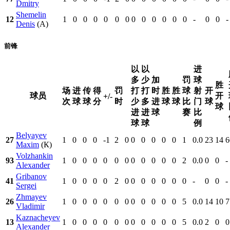
Dmitry
Shemelin
12
1
0
0
0
0
0
0
0
0
0
0
0
0
-
0
0
-
Denis
(А)
前锋
以
以
进
多
少
加
罚
球
胜
场
进
传
得
罚
打
打
时
胜
胜
球
射
开
球员
开
+/-
次
球
球
分
时
少
多
进
球
球
比
门
球
球
进
进
球
赛
比
球
球
例
Belyayev
27
1
0
0
0
-1
2
0
0
0
0
0
0
1
0.0
23
14
6
Maxim
(К)
Volzhankin
93
1
0
0
0
0
0
0
0
0
0
0
0
2
0.0
0
0
-
Alexander
Gribanov
41
1
0
0
0
0
2
0
0
0
0
0
0
0
-
0
0
-
Sergei
Zhmayev
26
1
0
0
0
0
0
0
0
0
0
0
0
5
0.0
14
10
7
Vladimir
Kaznacheyev
13
1
0
0
0
0
0
0
0
0
0
0
0
5
0.0
2
0
0
Alexander