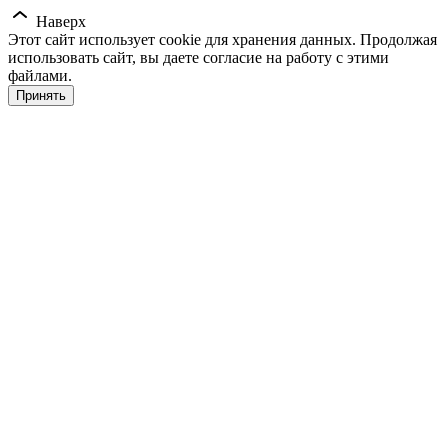
Наверх
Этот сайт использует cookie для хранения данных. Продолжая
использовать сайт, вы даете согласие на работу с этими
файлами.
Принять