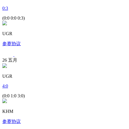
0
:
3
(0:0 0:0 0:3)
UGR
参赛协议
26
五月
UGR
4
:
0
(0:0 1:0 3:0)
KHM
参赛协议