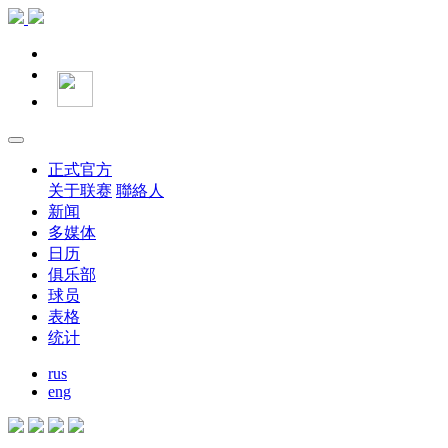
正式官方
关于联赛
聯絡人
新闻
多媒体
日历
俱乐部
球员
表格
统计
rus
eng