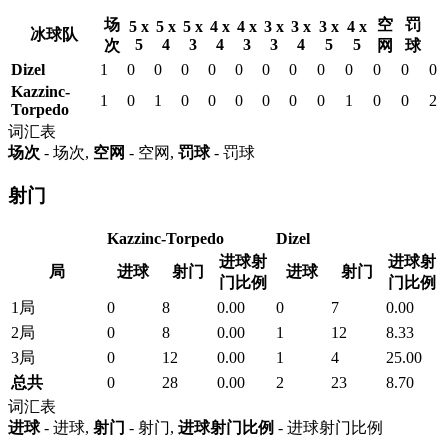
场
空
罚
5 x
5 x
5 x
4 x
4 x
3 x
3 x
3 x
4 x
冰球队
5
4
3
4
3
3
4
5
5
次
网
球
Dizel
1
0
0
0
0
0
0
0
0
0
0
0
0
Kazzinc-
1
0
1
0
0
0
0
0
0
1
0
0
2
Torpedo
词汇表
场次
- 场次,
空网
- 空网,
罚球
- 罚球
射门
Kazzinc-Torpedo
Dizel
进球射
进球射
局
进球
射门
进球
射门
门比例
门比例
1局
0
8
0.00
0
7
0.00
2局
0
8
0.00
1
12
8.33
3局
0
12
0.00
1
4
25.00
总共
0
28
0.00
2
23
8.70
词汇表
进球
- 进球,
射门
- 射门,
进球射门比例
- 进球射门比例