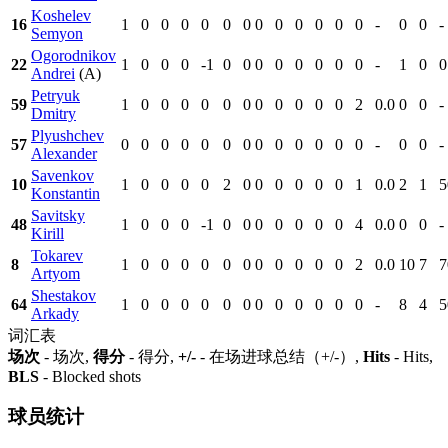
Koshelev
16
1
0
0
0
0
0
0
0
0
0
0
0
0
-
0
0
-
Semyon
Ogorodnikov
22
1
0
0
0
-1
0
0
0
0
0
0
0
0
-
1
0
0
Andrei
(А)
Petryuk
59
1
0
0
0
0
0
0
0
0
0
0
0
2
0.0
0
0
-
Dmitry
Plyushchev
57
0
0
0
0
0
0
0
0
0
0
0
0
0
-
0
0
-
Alexander
Savenkov
10
1
0
0
0
0
2
0
0
0
0
0
0
1
0.0
2
1
5
Konstantin
Savitsky
48
1
0
0
0
-1
0
0
0
0
0
0
0
4
0.0
0
0
-
Kirill
Tokarev
8
1
0
0
0
0
0
0
0
0
0
0
0
2
0.0
10
7
7
Artyom
Shestakov
64
1
0
0
0
0
0
0
0
0
0
0
0
0
-
8
4
5
Arkady
词汇表
场次
- 场次,
得分
- 得分,
+/-
- 在场进球总结（+/-）,
Hits
- Hits,
BLS
- Blocked shots
球员统计