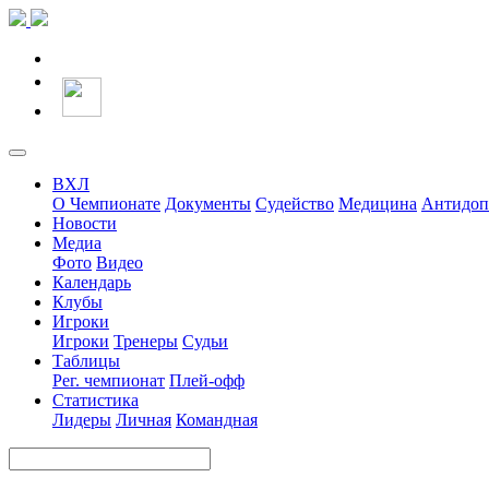
ВХЛ
О Чемпионате
Документы
Судейство
Медицина
Антидоп
Новости
Медиа
Фото
Видео
Календарь
Клубы
Игроки
Игроки
Тренеры
Судьи
Таблицы
Рег. чемпионат
Плей-офф
Статистика
Лидеры
Личная
Командная