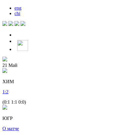
eng
chi
21
Май
ХИМ
1
:
2
(0:1 1:1 0:0)
ЮГР
О матче