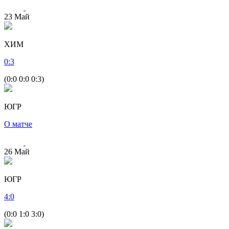
23
Май
ХИМ
0
:
3
(0:0 0:0 0:3)
ЮГР
О матче
26
Май
ЮГР
4
:
0
(0:0 1:0 3:0)