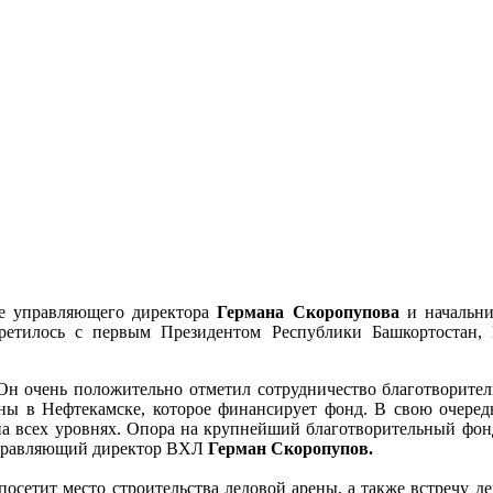
ве управляющего директора
Германа Скоропупова
и начальни
ретилось с первым Президентом Республики Башкортостан, 
 Он очень положительно отметил сотрудничество благотворите
ены в Нефтекамске, которое финансирует фонд. В свою очере
на всех уровнях. Опора на крупнейший благотворительный фон
управляющий директор ВХЛ
Герман Скоропупов.
посетит место строительства ледовой арены, а также встречу 