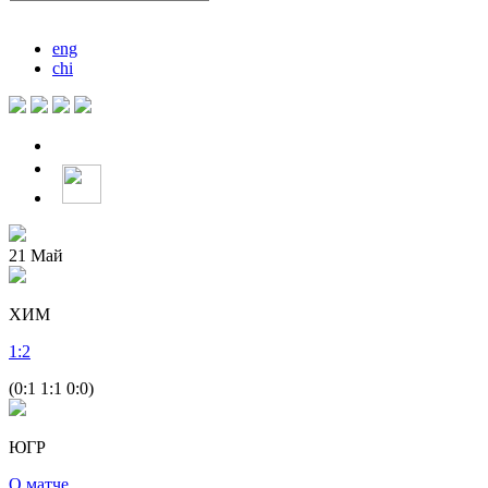
eng
chi
21
Май
ХИМ
1
:
2
(0:1 1:1 0:0)
ЮГР
О матче