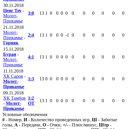
30.11.2018
Ценг Тоу
-
3:0
13
1
0
0
0
0
0
0
0
0
0
0
Молот-
Прикамье
21.11.2018
Молот-
2:4
13
1
0
0
0
-1
0
0
0
0
0
0
Прикамье
-
Горняк
15.11.2018
Буран
-
4:1
13
1
0
0
0
0
0
0
0
0
0
0
Молот-
Прикамье
11.11.2018
ХК Саров
-
1:3
13
0
0
0
0
0
0
0
0
0
0
0
Молот-
Прикамье
09.11.2018
ХК Тамбов
1:2
13
1
0
0
0
0
0
0
0
0
0
0
-
Молот-
ОТ
Прикамье
Условные обозначения
#
- Номер,
И
- Количество проведенных игр,
Ш
- Забитые
голы,
А
- Передачи,
О
- Очки,
+/-
- Плюс/минус,
Штр
-