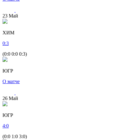
23
Май
ХИМ
0
:
3
(0:0 0:0 0:3)
ЮГР
О матче
26
Май
ЮГР
4
:
0
(0:0 1:0 3:0)