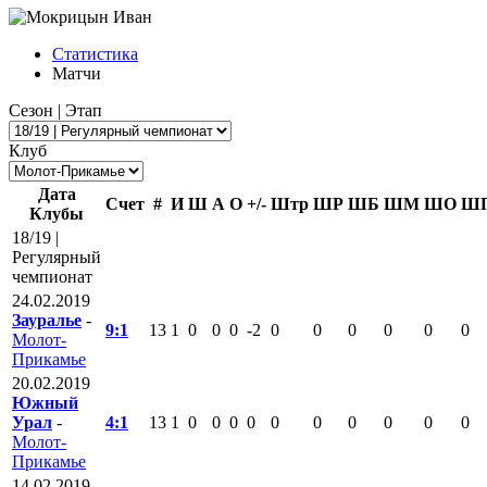
Статистика
Матчи
Сезон | Этап
Клуб
Дата
Счет
#
И
Ш
А
О
+/-
Штр
ШР
ШБ
ШМ
ШО
Ш
Клубы
18/19 |
Регулярный
чемпионат
24.02.2019
Зауралье
-
9:1
13
1
0
0
0
-2
0
0
0
0
0
0
Молот-
Прикамье
20.02.2019
Южный
Урал
-
4:1
13
1
0
0
0
0
0
0
0
0
0
0
Молот-
Прикамье
14.02.2019