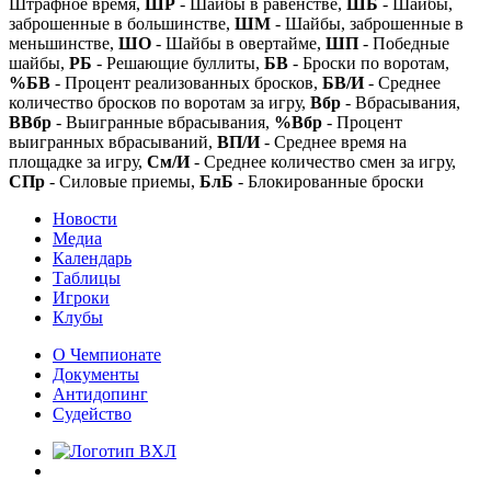
Штрафное время,
ШР
- Шайбы в равенстве,
ШБ
- Шайбы,
заброшенные в большинстве,
ШМ
- Шайбы, заброшенные в
меньшинстве,
ШО
- Шайбы в овертайме,
ШП
- Победные
шайбы,
РБ
- Решающие буллиты,
БВ
- Броски по воротам,
%БВ
- Процент реализованных бросков,
БВ/И
- Среднее
количество бросков по воротам за игру,
Вбр
- Вбрасывания,
ВВбр
- Выигранные вбрасывания,
%Вбр
- Процент
выигранных вбрасываний,
ВП/И
- Среднее время на
площадке за игру,
См/И
- Среднее количество смен за игру,
СПр
- Силовые приемы,
БлБ
- Блокированные броски
Новости
Медиа
Календарь
Таблицы
Игроки
Клубы
О Чемпионате
Документы
Антидопинг
Судейство