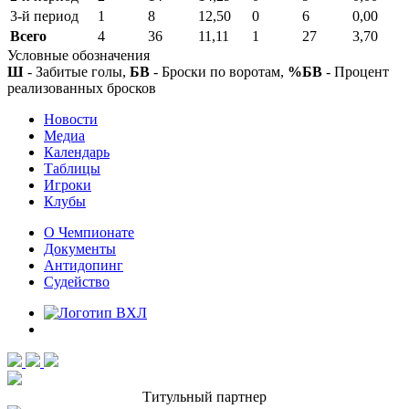
3-й период
1
8
12,50
0
6
0,00
Всего
4
36
11,11
1
27
3,70
Условные обозначения
Ш
- Забитые голы,
БВ
- Броски по воротам,
%БВ
- Процент
реализованных бросков
Новости
Медиа
Календарь
Таблицы
Игроки
Клубы
О Чемпионате
Документы
Антидопинг
Судейство
Титульный партнер