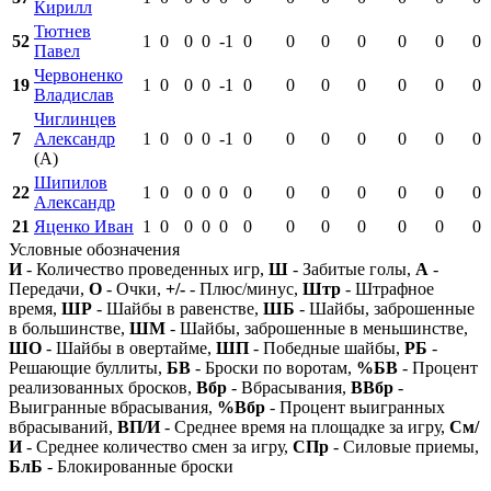
Кирилл
Тютнев
52
1
0
0
0
-1
0
0
0
0
0
0
0
Павел
Червоненко
19
1
0
0
0
-1
0
0
0
0
0
0
0
Владислав
Чиглинцев
7
Александр
1
0
0
0
-1
0
0
0
0
0
0
0
(А)
Шипилов
22
1
0
0
0
0
0
0
0
0
0
0
0
Александр
21
Яценко Иван
1
0
0
0
0
0
0
0
0
0
0
0
Условные обозначения
И
- Количество проведенных игр,
Ш
- Забитые голы,
А
-
Передачи,
О
- Очки,
+/-
- Плюс/минус,
Штр
- Штрафное
время,
ШР
- Шайбы в равенстве,
ШБ
- Шайбы, заброшенные
в большинстве,
ШМ
- Шайбы, заброшенные в меньшинстве,
ШО
- Шайбы в овертайме,
ШП
- Победные шайбы,
РБ
-
Решающие буллиты,
БВ
- Броски по воротам,
%БВ
- Процент
реализованных бросков,
Вбр
- Вбрасывания,
ВВбр
-
Выигранные вбрасывания,
%Вбр
- Процент выигранных
вбрасываний,
ВП/И
- Среднее время на площадке за игру,
См/
И
- Среднее количество смен за игру,
СПр
- Силовые приемы,
БлБ
- Блокированные броски