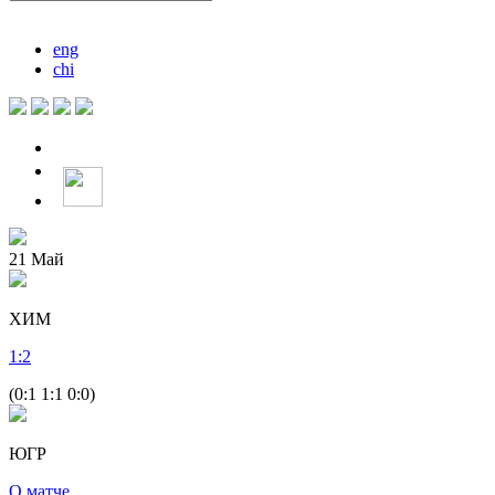
eng
chi
21
Май
ХИМ
1
:
2
(0:1 1:1 0:0)
ЮГР
О матче