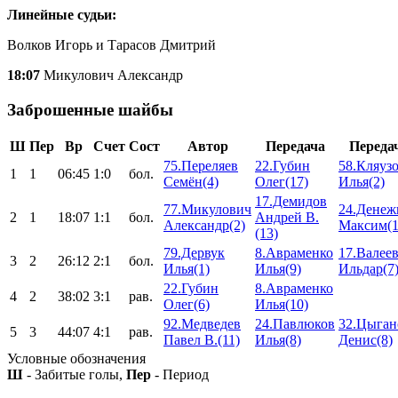
Линейные судьи:
Волков Игорь и Тарасов Дмитрий
18:07
Микулович Александр
Заброшенные шайбы
Ш
Пер
Вр
Счет
Сост
Автор
Передача
Переда
75.Переляев
22.Губин
58.Кляуз
1
1
06:45
1:0
бол.
Семён(4)
Олег(17)
Илья(2)
17.Демидов
77.Микулович
24.Денеж
2
1
18:07
1:1
бол.
Андрей В.
Александр(2)
Максим(1
(13)
79.Дервук
8.Авраменко
17.Валее
3
2
26:12
2:1
бол.
Илья(1)
Илья(9)
Ильдар(7
22.Губин
8.Авраменко
4
2
38:02
3:1
рав.
Олег(6)
Илья(10)
92.Медведев
24.Павлюков
32.Цыган
5
3
44:07
4:1
рав.
Павел В.(11)
Илья(8)
Денис(8)
Условные обозначения
Ш
- Забитые голы,
Пер
- Период