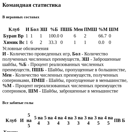
Командная статистика
В неравных составах
Клуб
И
Бол
ЗШ
%Б
ПШБ
Мен
ПМШ
%М
ШМ
Буран Вр
1
1
1
100.0
0
6
2
66.7
0
Химик Вс
1
6
2
33.3
0
1
1
0.0
0
Условные обозначения
И
- Количество проведенных игр,
Бол
- Количество
полученных численных преимуществ,
ЗШ
- Заброшенные
шайбы,
%Б
- Процент реализованных численных
преимуществ,
ПШБ
- Шайбы, пропущенные в большинстве,
Мен
- Количество численных преимуществ, полученных
соперниками,
ПМШ
- Шайбы, пропущенные в меньшинстве,
%М
- Процент нереализованных численных преимуществ
соперников,
ШМ
- Шайбы, заброшенные в меньшинстве
Все забитые голы
5
5 на
5 на
4 на
4 на
3 на
3 на
3 на
4 на
Клуб
И
на
ПВ
Б
4
3
4
3
3
4
5
5
5