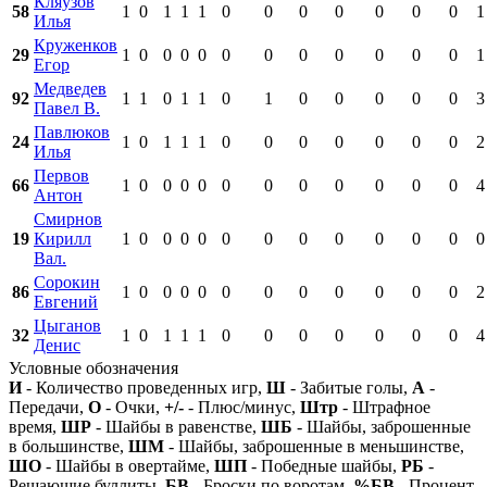
Кляузов
58
1
0
1
1
1
0
0
0
0
0
0
0
1
Илья
Круженков
29
1
0
0
0
0
0
0
0
0
0
0
0
1
Егор
Медведев
92
1
1
0
1
1
0
1
0
0
0
0
0
3
Павел В.
Павлюков
24
1
0
1
1
1
0
0
0
0
0
0
0
2
Илья
Первов
66
1
0
0
0
0
0
0
0
0
0
0
0
4
Антон
Смирнов
19
Кирилл
1
0
0
0
0
0
0
0
0
0
0
0
0
Вал.
Сорокин
86
1
0
0
0
0
0
0
0
0
0
0
0
2
Евгений
Цыганов
32
1
0
1
1
1
0
0
0
0
0
0
0
4
Денис
Условные обозначения
И
- Количество проведенных игр,
Ш
- Забитые голы,
А
-
Передачи,
О
- Очки,
+/-
- Плюс/минус,
Штр
- Штрафное
время,
ШР
- Шайбы в равенстве,
ШБ
- Шайбы, заброшенные
в большинстве,
ШМ
- Шайбы, заброшенные в меньшинстве,
ШО
- Шайбы в овертайме,
ШП
- Победные шайбы,
РБ
-
Решающие буллиты,
БВ
- Броски по воротам,
%БВ
- Процент