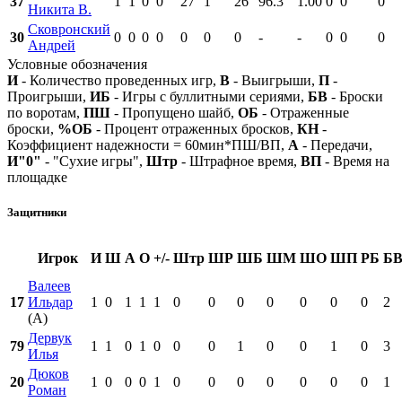
37
1
1
0
0
27
1
26
96.3
1.00
0
0
0
Никита В.
Сковронский
30
0
0
0
0
0
0
0
-
-
0
0
0
Андрей
Условные обозначения
И
- Количество проведенных игр,
В
- Выигрыши,
П
-
Проигрыши,
ИБ
- Игры с буллитными сериями,
БВ
- Броски
по воротам,
ПШ
- Пропущено шайб,
ОБ
- Отраженные
броски,
%ОБ
- Процент отраженных бросков,
КН
-
Коэффициент надежности = 60мин*ПШ/ВП,
А
- Передачи,
И"0"
- "Сухие игры",
Штр
- Штрафное время,
ВП
- Время на
площадке
Защитники
Игрок
И
Ш
А
О
+/-
Штр
ШР
ШБ
ШМ
ШО
ШП
РБ
Б
Валеев
17
Ильдар
1
0
1
1
1
0
0
0
0
0
0
0
2
(А)
Дервук
79
1
1
0
1
0
0
0
1
0
0
1
0
3
Илья
Дюков
20
1
0
0
0
1
0
0
0
0
0
0
0
1
Роман