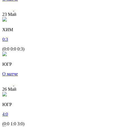
23
Май
ХИМ
0
:
3
(0:0 0:0 0:3)
ЮГР
О матче
26
Май
ЮГР
4
:
0
(0:0 1:0 3:0)