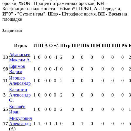
броски,
%ОБ
- Процент отраженных бросков,
КН
-
Коэффициент надежности = 60мин*ПШ/ВП,
А
- Передачи,
И"0"
- "Сухие игры",
Штр
- Штрафное время,
ВП
- Время на
площадке
Защитники
Игрок
И
Ш
А
О
+/-
Штр
ШР
ШБ
ШМ
ШО
ШП
РБ
Афанасьев
33
1
0
0
0
-1
2
0
0
0
0
0
0
2
Максим А.
Ефимов
98
1
0
0
0
-1
0
0
0
0
0
0
0
2
Вадим
Игошев
71
1
0
0
0
0
2
0
0
0
0
0
0
0
Александр
Калинин
3
Александр
1
0
0
0
0
2
0
0
0
0
0
0
3
О.
Ковалёв
25
1
0
0
0
0
2
0
0
0
0
0
0
1
Иван
Микулович
77
Александр
1
1
0
1
-1
0
0
1
0
0
0
0
5
(А)