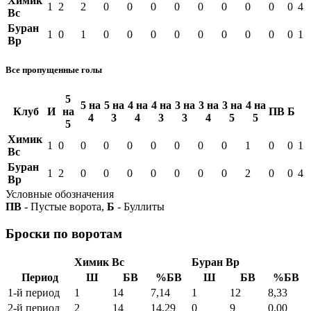
Химик
1
2
2
0
0
0
0
0
0
0
0
0
4
Вс
Буран
1
0
1
0
0
0
0
0
0
0
0
0
1
Вр
Все пропущенные голы
5
5 на
5 на
4 на
4 на
3 на
3 на
3 на
4 на
Клуб
И
на
ПВ
Б
4
3
4
3
3
4
5
5
5
Химик
1
0
0
0
0
0
0
0
0
1
0
0
1
Вс
Буран
1
2
0
0
0
0
0
0
0
2
0
0
4
Вр
Условные обозначения
ПВ
- Пустые ворота,
Б
- Буллиты
Броски по воротам
Химик Вс
Буран Вр
Период
Ш
БВ
%БВ
Ш
БВ
%БВ
1-й период
1
14
7,14
1
12
8,33
2-й период
2
14
14,29
0
9
0,00