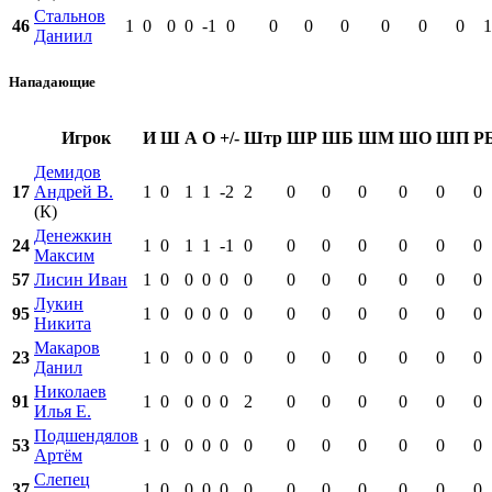
Стальнов
46
1
0
0
0
-1
0
0
0
0
0
0
0
1
Даниил
Нападающие
Игрок
И
Ш
А
О
+/-
Штр
ШР
ШБ
ШМ
ШО
ШП
Р
Демидов
17
Андрей В.
1
0
1
1
-2
2
0
0
0
0
0
0
(К)
Денежкин
24
1
0
1
1
-1
0
0
0
0
0
0
0
Максим
57
Лисин Иван
1
0
0
0
0
0
0
0
0
0
0
0
Лукин
95
1
0
0
0
0
0
0
0
0
0
0
0
Никита
Макаров
23
1
0
0
0
0
0
0
0
0
0
0
0
Данил
Николаев
91
1
0
0
0
0
2
0
0
0
0
0
0
Илья Е.
Подшендялов
53
1
0
0
0
0
0
0
0
0
0
0
0
Артём
Слепец
37
1
0
0
0
0
0
0
0
0
0
0
0