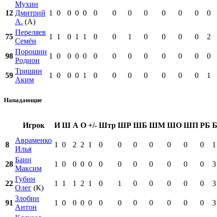
Мухин
12
Дмитрий
1
0
0
0
0
0
0
0
0
0
0
0
0
А.
(А)
Переляев
75
1
1
0
1
1
0
0
1
0
0
0
0
2
Семён
Порошин
98
1
0
0
0
0
0
0
0
0
0
0
0
0
Родион
Тришин
59
1
0
0
0
1
0
0
0
0
0
0
0
1
Аким
Нападающие
Игрок
И
Ш
А
О
+/-
Штр
ШР
ШБ
ШМ
ШО
ШП
РБ
Авраменко
8
1
0
2
2
1
0
0
0
0
0
0
0
1
Илья
Баин
28
1
0
0
0
0
0
0
0
0
0
0
0
3
Максим
Губин
22
1
1
1
2
1
0
1
0
0
0
0
0
3
Олег
(К)
Злобин
91
1
0
0
0
0
0
0
0
0
0
0
0
3
Антон