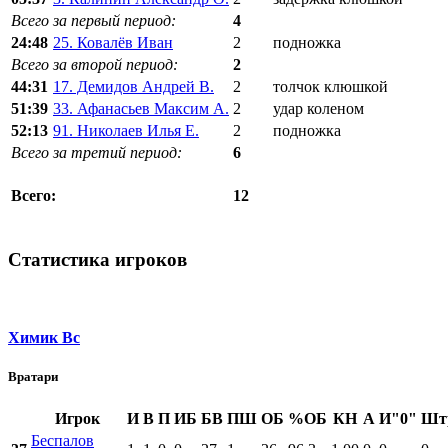
Всего за первый период:
4
24:48
25. Ковалёв Иван
2
подножка
Всего за второй период:
2
44:31
17. Демидов Андрей В.
2
толчок клюшкой
51:39
33. Афанасьев Максим А.
2
удар коленом
52:13
91. Николаев Илья Е.
2
подножка
Всего за третий период:
6
12
Всего:
Статистика игроков
Химик Вс
Вратари
Игрок
И
В
П
ИБ
БВ
ПШ
ОБ
%ОБ
КН
А
И"0"
Шт
Беспалов