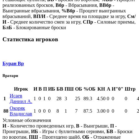
реализованных бросков,
Вбр
- Вбрасывания,
ВВбр
-
Выигранные вбрасывания,
%Вбр
- Процент выигранных
вбрасываний,
ВП/И
- Среднее время на площадке за игру,
См/
И
- Среднее количество смен за игру,
СПр
- Силовые приемы,
БлБ
- Блокированные броски
Статистика игроков
Буран Вр
Вратари
Игрок
И
В
П
ИБ
БВ
ПШ
ОБ
%ОБ
КН
А
И"0"
Штр
Исаев
1
1
0
1
0
28
3
25
89.3
4.50
0
0
0
Даниил А.
Окоряк
88
1
0
0
0
8
1
7
87.5
3.00
0
0
0
Владислав
Условные обозначения
И
- Количество проведенных игр,
В
- Выигрыши,
П
-
Проигрыши,
ИБ
- Игры с буллитными сериями,
БВ
- Броски
по воротам,
ПШ
- Пропущено шайб,
ОБ
- Отраженные