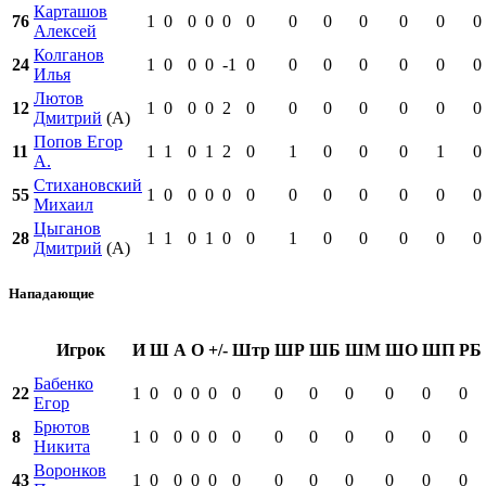
Карташов
76
1
0
0
0
0
0
0
0
0
0
0
0
Алексей
Колганов
24
1
0
0
0
-1
0
0
0
0
0
0
0
Илья
Лютов
12
1
0
0
0
2
0
0
0
0
0
0
0
Дмитрий
(А)
Попов Егор
11
1
1
0
1
2
0
1
0
0
0
1
0
А.
Стихановский
55
1
0
0
0
0
0
0
0
0
0
0
0
Михаил
Цыганов
28
1
1
0
1
0
0
1
0
0
0
0
0
Дмитрий
(А)
Нападающие
Игрок
И
Ш
А
О
+/-
Штр
ШР
ШБ
ШМ
ШО
ШП
РБ
Бабенко
22
1
0
0
0
0
0
0
0
0
0
0
0
Егор
Брютов
8
1
0
0
0
0
0
0
0
0
0
0
0
Никита
Воронков
43
1
0
0
0
0
0
0
0
0
0
0
0