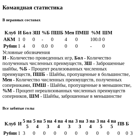
Командная статистика
В неравных составах
Клуб
И
Бол
ЗШ
%Б
ПШБ
Мен
ПМШ
%М
ШМ
АКМ
1
0
0
-
0
4
0
100.0
0
Рубин
1
4
0
0.0
0
0
0
-
0
Условные обозначения
И
- Количество проведенных игр,
Бол
- Количество
полученных численных преимуществ,
ЗШ
- Заброшенные
шайбы,
%Б
- Процент реализованных численных
преимуществ,
ПШБ
- Шайбы, пропущенные в большинстве,
Мен
- Количество численных преимуществ, полученных
соперниками,
ПМШ
- Шайбы, пропущенные в меньшинстве,
%М
- Процент нереализованных численных преимуществ
соперников,
ШМ
- Шайбы, заброшенные в меньшинстве
Все забитые голы
5 на
5 на
5 на
4 на
4 на
3 на
3 на
3 на
4 на
Клуб
И
ПВ
Б
5
4
3
4
3
3
4
5
5
Рубин
1
3
0
0
0
0
0
0
0
0
0
0
3