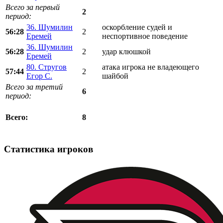
Всего за первый
2
период:
36. Шумилин
оскорбление судей и
56:28
2
Еремей
неспортивное поведение
36. Шумилин
56:28
2
удар клюшкой
Еремей
80. Стругов
атака игрока не владеющего
57:44
2
Егор С.
шайбой
Всего за третий
6
период:
8
Всего:
Статистика игроков