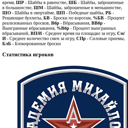
время,
ШР
- Шайбы в равенстве,
ШБ
- Шайбы, заброшенные
в большинстве,
ШМ
- Шайбы, заброшенные в меньшинстве,
ШО
- Шайбы в овертайме,
ШП
- Победные шайбы,
РБ
-
Решающие буллиты,
БВ
- Броски по воротам,
%БВ
- Процент
реализованных бросков,
Вбр
- Вбрасывания,
ВВбр
-
Выигранные вбрасывания,
%Вбр
- Процент выигранных
вбрасываний,
ВП/И
- Среднее время на площадке за игру,
См/
И
- Среднее количество смен за игру,
СПр
- Силовые приемы,
БлБ
- Блокированные броски
Статистика игроков