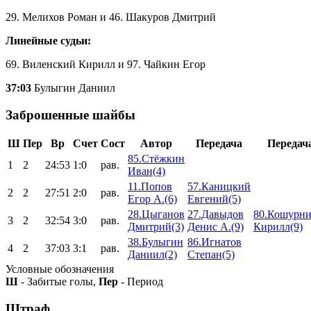
29. Мелихов Роман и 46. Шакуров Дмитрий
Линейные судьи:
69. Виленский Кирилл и 97. Чайкин Егор
37:03
Булыгин Даниил
Заброшенные шайбы
Ш
Пер
Вр
Счет
Сост
Автор
Передача
Передач
85.Стёжкин
1
2
24:53
1:0
рав.
Иван(4)
11.Попов
57.Каницкий
2
2
27:51
2:0
рав.
Егор А.(6)
Евгений(5)
28.Цыганов
27.Давыдов
80.Кошурни
3
2
32:54
3:0
рав.
Дмитрий(3)
Денис А.(9)
Кирилл(9)
38.Булыгин
86.Игнатов
4
2
37:03
3:1
рав.
Даниил(2)
Степан(5)
Условные обозначения
Ш
- Забитые голы,
Пер
- Период
Штраф