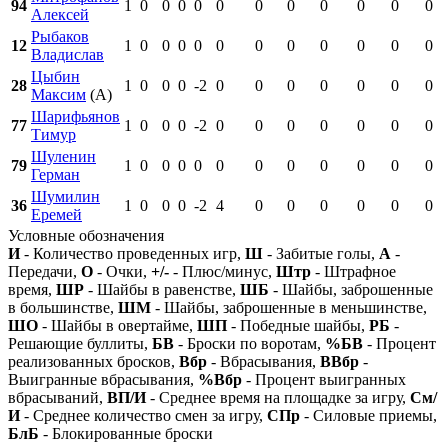
94
1
0
0
0
0
0
0
0
0
0
0
0
Алексей
Рыбаков
12
1
0
0
0
0
0
0
0
0
0
0
0
Владислав
Цыбин
28
1
0
0
0
-2
0
0
0
0
0
0
0
Максим
(А)
Шарифьянов
77
1
0
0
0
-2
0
0
0
0
0
0
0
Тимур
Шуленин
79
1
0
0
0
0
0
0
0
0
0
0
0
Герман
Шумилин
36
1
0
0
0
-2
4
0
0
0
0
0
0
Еремей
Условные обозначения
И
- Количество проведенных игр,
Ш
- Забитые голы,
А
-
Передачи,
О
- Очки,
+/-
- Плюс/минус,
Штр
- Штрафное
время,
ШР
- Шайбы в равенстве,
ШБ
- Шайбы, заброшенные
в большинстве,
ШМ
- Шайбы, заброшенные в меньшинстве,
ШО
- Шайбы в овертайме,
ШП
- Победные шайбы,
РБ
-
Решающие буллиты,
БВ
- Броски по воротам,
%БВ
- Процент
реализованных бросков,
Вбр
- Вбрасывания,
ВВбр
-
Выигранные вбрасывания,
%Вбр
- Процент выигранных
вбрасываний,
ВП/И
- Среднее время на площадке за игру,
См/
И
- Среднее количество смен за игру,
СПр
- Силовые приемы,
БлБ
- Блокированные броски