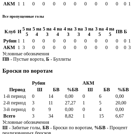
АКМ
1
1
0
0
0
0
0
0
0
0
0
0
1
Все пропущенные голы
5 на
5 на
5 на
4 на
4 на
3 на
3 на
3 на
4 на
Клуб
И
ПВ
Б
5
4
3
4
3
3
4
5
5
Рубин
1
1
0
0
0
0
0
0
0
0
0
0
1
АКМ
1
3
0
0
0
0
0
0
0
0
0
0
3
Условные обозначения
ПВ
- Пустые ворота,
Б
- Буллиты
Броски по воротам
Рубин
АКМ
Период
Ш
БВ
%БВ
Ш
БВ
%БВ
1-й период
0
14
0,00
0
6
0,00
2-й период
3
11
27,27
1
5
20,00
3-й период
0
9
0,00
0
4
0,00
Всего
3
34
8,82
1
15
6,67
Условные обозначения
Ш
- Забитые голы,
БВ
- Броски по воротам,
%БВ
- Процент
реализованных бросков