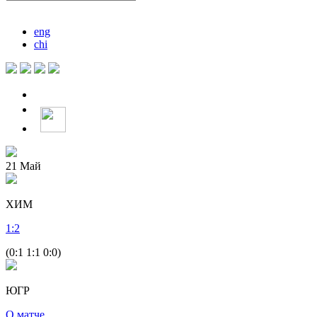
eng
chi
21
Май
ХИМ
1
:
2
(0:1 1:1 0:0)
ЮГР
О матче