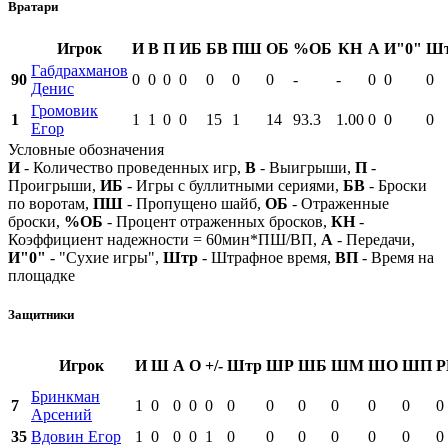
Вратари
Игрок
И
В
П
ИБ
БВ
ПШ
ОБ
%ОБ
КН
А
И"0"
Ш
Габдрахманов
90
0
0
0
0
0
0
0
-
-
0
0
0
Денис
Громовик
1
1
1
0
0
15
1
14
93.3
1.00
0
0
0
Егор
Условные обозначения
И
- Количество проведенных игр,
В
- Выигрыши,
П
-
Проигрыши,
ИБ
- Игры с буллитными сериями,
БВ
- Броски
по воротам,
ПШ
- Пропущено шайб,
ОБ
- Отраженные
броски,
%ОБ
- Процент отраженных бросков,
КН
-
Коэффициент надежности = 60мин*ПШ/ВП,
А
- Передачи,
И"0"
- "Сухие игры",
Штр
- Штрафное время,
ВП
- Время на
площадке
Защитники
Игрок
И
Ш
А
О
+/-
Штр
ШР
ШБ
ШМ
ШО
ШП
Р
Бринкман
7
1
0
0
0
0
0
0
0
0
0
0
0
Арсений
35
Вдовин Егор
1
0
0
0
1
0
0
0
0
0
0
0