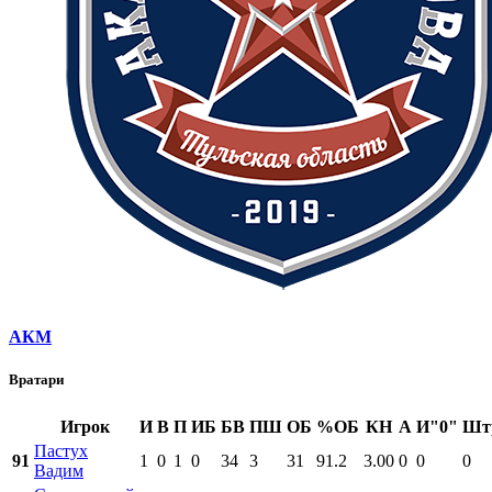
АКМ
Вратари
Игрок
И
В
П
ИБ
БВ
ПШ
ОБ
%ОБ
КН
А
И"0"
Шт
Пастух
91
1
0
1
0
34
3
31
91.2
3.00
0
0
0
Вадим