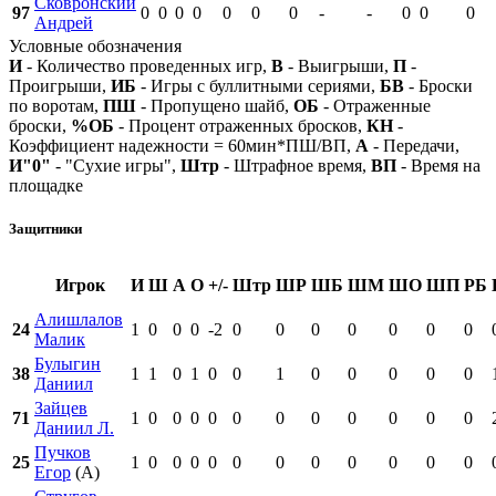
Сковронский
97
0
0
0
0
0
0
0
-
-
0
0
0
Андрей
Условные обозначения
И
- Количество проведенных игр,
В
- Выигрыши,
П
-
Проигрыши,
ИБ
- Игры с буллитными сериями,
БВ
- Броски
по воротам,
ПШ
- Пропущено шайб,
ОБ
- Отраженные
броски,
%ОБ
- Процент отраженных бросков,
КН
-
Коэффициент надежности = 60мин*ПШ/ВП,
А
- Передачи,
И"0"
- "Сухие игры",
Штр
- Штрафное время,
ВП
- Время на
площадке
Защитники
Игрок
И
Ш
А
О
+/-
Штр
ШР
ШБ
ШМ
ШО
ШП
РБ
Алишлалов
24
1
0
0
0
-2
0
0
0
0
0
0
0
Малик
Булыгин
38
1
1
0
1
0
0
1
0
0
0
0
0
Даниил
Зайцев
71
1
0
0
0
0
0
0
0
0
0
0
0
Даниил Л.
Пучков
25
1
0
0
0
0
0
0
0
0
0
0
0
Егор
(А)