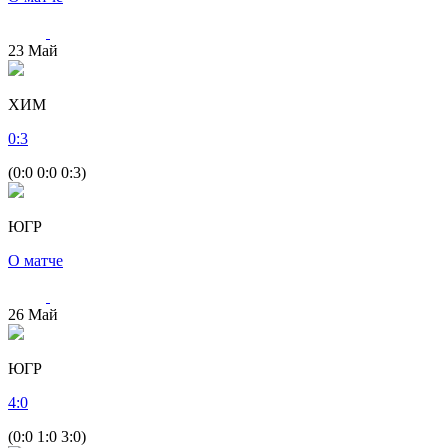
23
Май
ХИМ
0
:
3
(0:0 0:0 0:3)
ЮГР
О матче
26
Май
ЮГР
4
:
0
(0:0 1:0 3:0)