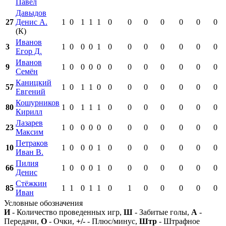
Павел
Давыдов
27
Денис А.
1
0
1
1
1
0
0
0
0
0
0
0
(К)
Иванов
3
1
0
0
0
1
0
0
0
0
0
0
0
Егор Д.
Иванов
9
1
0
0
0
0
0
0
0
0
0
0
0
Семён
Каницкий
57
1
0
1
1
0
0
0
0
0
0
0
0
Евгений
Кошурников
80
1
0
1
1
1
0
0
0
0
0
0
0
Кирилл
Лазарев
23
1
0
0
0
0
0
0
0
0
0
0
0
Максим
Петраков
10
1
0
0
0
1
0
0
0
0
0
0
0
Иван В.
Пилия
66
1
0
0
0
1
0
0
0
0
0
0
0
Денис
Стёжкин
85
1
1
0
1
1
0
1
0
0
0
0
0
Иван
Условные обозначения
И
- Количество проведенных игр,
Ш
- Забитые голы,
А
-
Передачи,
О
- Очки,
+/-
- Плюс/минус,
Штр
- Штрафное