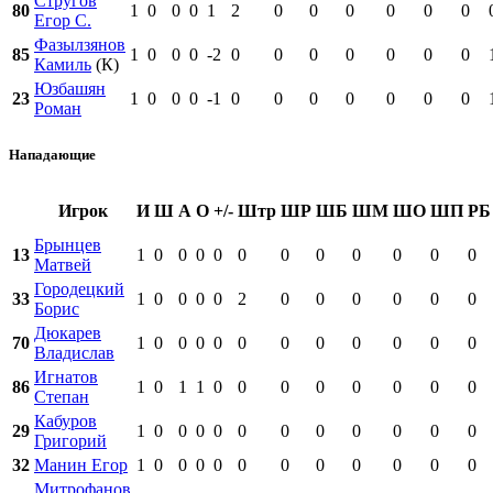
Стругов
80
1
0
0
0
1
2
0
0
0
0
0
0
Егор С.
Фазылзянов
85
1
0
0
0
-2
0
0
0
0
0
0
0
Камиль
(К)
Юзбашян
23
1
0
0
0
-1
0
0
0
0
0
0
0
Роман
Нападающие
Игрок
И
Ш
А
О
+/-
Штр
ШР
ШБ
ШМ
ШО
ШП
РБ
Брынцев
13
1
0
0
0
0
0
0
0
0
0
0
0
Матвей
Городецкий
33
1
0
0
0
0
2
0
0
0
0
0
0
Борис
Дюкарев
70
1
0
0
0
0
0
0
0
0
0
0
0
Владислав
Игнатов
86
1
0
1
1
0
0
0
0
0
0
0
0
Степан
Кабуров
29
1
0
0
0
0
0
0
0
0
0
0
0
Григорий
32
Манин Егор
1
0
0
0
0
0
0
0
0
0
0
0
Митрофанов