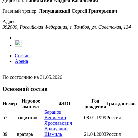
Директор:
Тапильский Андрей Васильевич
Главный тренер:
Лопушанский Сергей Григорьевич
Адрес:
392000, Российская Федерация, г. Тамбов, ул. Советская, 134
Состав
Арена
По состоянию на 31.05.2026
Основной состав
Игровое
Год
Номер
ФИО
Гражданство
амплуа
рождения
Баранов
57
защитник
Вениамин
08.01.1999
Россия
Ярославович
Валиуллин
89
вратарь
Шамиль
21.04.2003
Россия