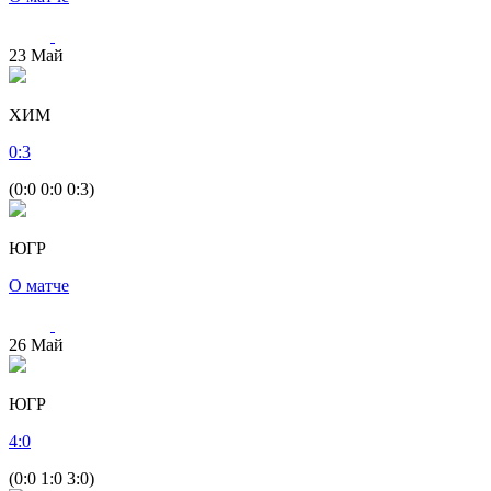
23
Май
ХИМ
0
:
3
(0:0 0:0 0:3)
ЮГР
О матче
26
Май
ЮГР
4
:
0
(0:0 1:0 3:0)