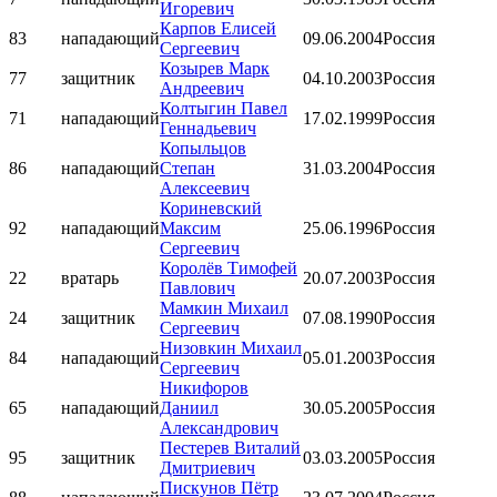
Игоревич
Карпов Елисей
83
нападающий
09.06.2004
Россия
Сергеевич
Козырев Марк
77
защитник
04.10.2003
Россия
Андреевич
Колтыгин Павел
71
нападающий
17.02.1999
Россия
Геннадьевич
Копыльцов
86
нападающий
Степан
31.03.2004
Россия
Алексеевич
Кориневский
92
нападающий
Максим
25.06.1996
Россия
Сергеевич
Королёв Тимофей
22
вратарь
20.07.2003
Россия
Павлович
Мамкин Михаил
24
защитник
07.08.1990
Россия
Сергеевич
Низовкин Михаил
84
нападающий
05.01.2003
Россия
Сергеевич
Никифоров
65
нападающий
Даниил
30.05.2005
Россия
Александрович
Пестерев Виталий
95
защитник
03.03.2005
Россия
Дмитриевич
Пискунов Пётр