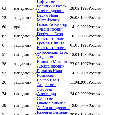
Рафаэлевич
Валицкий Исаак
63
нападающий
28.02.1995
Россия
Александрович
Васин Иван
72
защитник
26.03.1999
Россия
Михайлович
Головлёв Виктор
60
вратарь
14.10.2002
Россия
Владимирович
Горбунов Егор
87
нападающий
10.12.2003
Россия
Константинович
Громов Никита
6
защитник
01.05.1998
Россия
Константинович
Дубровский Егор
51
нападающий
18.01.1989
Россия
Андреевич
Епишин Михаил
38
защитник
23.03.1997
Россия
Александрович
Ермаков Иван
93
нападающий
14.10.2004
Россия
Романович
Ершов Иван
26
защитник
11.04.2005
Россия
Андреевич
Жабреев
74
нападающий
Александр
24.03.2000
Россия
Сергеевич
Иванов Михаил
39
нападающий
18.06.2003
Россия
А. Александрович
Каменев Виталий
7
нападающий
30.03.1989
Россия