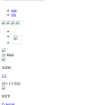
eng
chi
21
Май
ХИМ
1
:
2
(0:1 1:1 0:0)
ЮГР
О матче