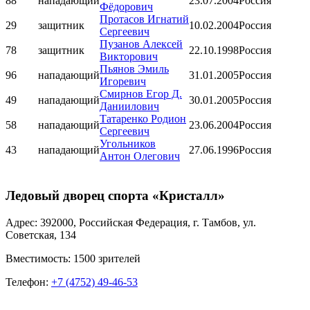
88
нападающий
23.07.2004
Россия
Фёдорович
Протасов Игнатий
29
защитник
10.02.2004
Россия
Сергеевич
Пузанов Алексей
78
защитник
22.10.1998
Россия
Викторович
Пьянов Эмиль
96
нападающий
31.01.2005
Россия
Игоревич
Смирнов Егор Д.
49
нападающий
30.01.2005
Россия
Даниилович
Татаренко Родион
58
нападающий
23.06.2004
Россия
Сергеевич
Угольников
43
нападающий
27.06.1996
Россия
Антон Олегович
Ледовый дворец спорта «Кристалл»
Адрес: 392000, Российская Федерация, г. Тамбов, ул.
Советская, 134
Вместимость: 1500 зрителей
Телефон:
+7 (4752) 49-46-53