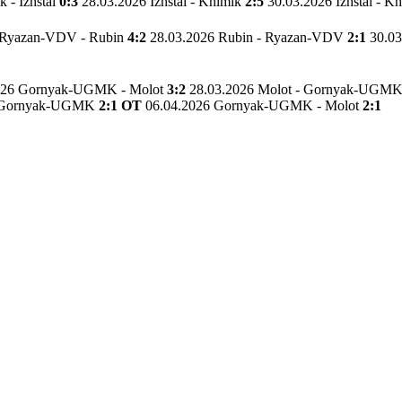
 - Izhstal
0:3
28.03.2026 Izhstal - Khimik
2:5
30.03.2026 Izhstal - K
 Ryazan-VDV - Rubin
4:2
28.03.2026 Rubin - Ryazan-VDV
2:1
30.0
026 Gornyak-UGMK - Molot
3:2
28.03.2026 Molot - Gornyak-UGM
 - Gornyak-UGMK
2:1 OT
06.04.2026 Gornyak-UGMK - Molot
2:1