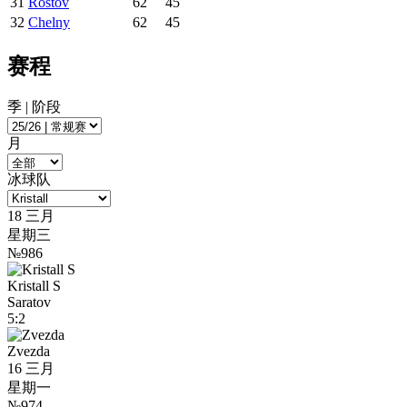
31
Rostov
62
45
32
Chelny
62
45
赛程
季 | 阶段
月
冰球队
18 三月
星期三
№986
Kristall S
Saratov
5:2
Zvezda
16 三月
星期一
№974