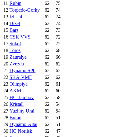
11
Rubin
62
75
12
Torpedo-Gorky
62
74
13
Izhstal
62
74
14
Dizel
62
74
15
Bars
62
73
16
CSK VVS
62
72
17
Sokol
62
72
18
Toros
62
68
19
Zauralye
62
66
20
Zvezda
62
62
21
Dynamo SPb
62
62
22
SKA-VMF
62
62
23
Olimpiya
62
61
24
AKM
62
60
25
HC Tambov
62
58
26
Kristall
62
54
27
Yuzhny Ural
62
54
28
Buran
62
51
29
Dynamo-Altai
62
51
30
HC Norilsk
62
47