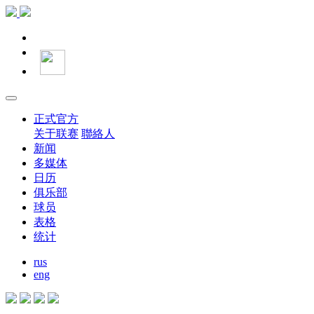
正式官方
关于联赛
聯絡人
新闻
多媒体
日历
俱乐部
球员
表格
统计
rus
eng