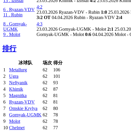
13 . Izhstal
23.03.2026 Khimik - Izhstal
4:2
25.03.2026 Khimik
4:2
6 . Ryazan-VDV
23.03.2026 Ryazan-VDV - Rubin
1:0
25.03.2026
11 . Rubin
3:2 OT
04.04.2026 Rubin - Ryazan-VDV
2:4
8 . Gornyak-
4:3
UGMK
23.03.2026 Gornyak-UGMK - Molot
2:1
25.03.2
9 . Molot
Gornyak-UGMK - Molot
0:6
04.04.2026 Molot
排行
冰球队
场次
得分
1
Metallurg
62
106
2
Ugra
62
101
3
Neftyanik
62
93
4
Khimik
62
87
5
Magnitka
62
81
6
Ryazan-VDV
62
81
7
Omskie Krylya
62
80
8
Gornyak-UGMK
62
78
9
Molot
62
78
10
Chelmet
62
77