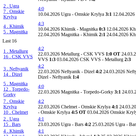
2 . Ugra
4:0
7 . Omskie
10.04.2026 Ugra - Omskie Krylya
3:1
12.04.2026
Krylya
4:3
4 . Khimik
10.04.2026 Khimik - Magnitka
0:3
12.04.2026 Kh
5 . Magnitka
22.04.2026 Magnitka - Khimik
2:1
24.04.2026 Kh
Last 16
4:2
1 . Metallurg
22.03.2026 Metallurg - CSK VVS
1:0 OT
24.03.
16 . CSK VVS
VVS
1:3
03.04.2026 CSK VVS - Metallurg
2:3
4:2
3 . Neftyanik
22.03.2026 Neftyanik - Dizel
4:2
24.03.2026 Neft
14 . Dizel
Dizel - Neftyanik
1:4
5 . Magnitka
4:0
12 . Torpedo-
22.03.2026 Magnitka - Torpedo-Gorky
3:1
24.03.
Gorky
7 . Omskie
4:2
Krylya
22.03.2026 Chelmet - Omskie Krylya
4:1
24.03.2
10 . Chelmet
- Omskie Krylya
4:5 OT
03.04.2026 Omskie Kryl
2 . Ugra
4:1
15 . Bars
23.03.2026 Ugra - Bars
4:2
25.03.2026 Ugra - Ba
4 . Khimik
4:1