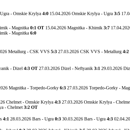
 Ugra - Omskie Krylya
4:0
15.04.2026 Omskie Krylya - Ugra
3:5
17.0
imik - Magnitka
0:1 OT
15.04.2026 Magnitka - Khimik
3:7
17.04.202
imik - Magnitka
6:0
2026 Metallurg - CSK VVS
5:3
27.03.2026 CSK VVS - Metallurg
4:2
yanik - Dizel
4:3 OT
27.03.2026 Dizel - Neftyanik
3:1
29.03.2026 Diz
2026 Magnitka - Torpedo-Gorky
6:3
27.03.2026 Torpedo-Gorky - Mag
026 Chelmet - Omskie Krylya
4:3
27.03.2026 Omskie Krylya - Chelm
ya - Chelmet
3:2 OT
rs
4:1
28.03.2026 Bars - Ugra
0:3
30.03.2026 Bars - Ugra
4:3
02.04.2