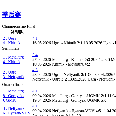
季后赛
Championship Final
冰球队
2 . Ugra
4:1
4 . Khimik
16.05.2026 Ugra - Khimik
2:1
18.05.2026 Ugra -
Semifinals
2:4
1 . Metallurg
27.04.2026 Metallurg - Khimik
0:3
29.04.2026 Me
4 . Khimik
10.05.2026 Khimik - Metallurg
4:2
4:3
2 . Ugra
28.04.2026 Ugra - Neftyanik
2:1 OT
30.04.2026 
3 . Neftyanik
Neftyanik - Ugra
3:2
13.05.2026 Ugra - Neftyani
Quarterfinals
1 . Metallurg
4:1
8 . Gornyak-
09.04.2026 Metallurg - Gornyak-UGMK
2:1
11.0
UGMK
19.04.2026 Metallurg - Gornyak-UGMK
5:0
4:1
3 . Neftyanik
09.04.2026 Neftyanik - Ryazan-VDV
4:5
11.04.2
6 . Ryazan-VDV
Neftyanik - Ryazan-VDV
7:2