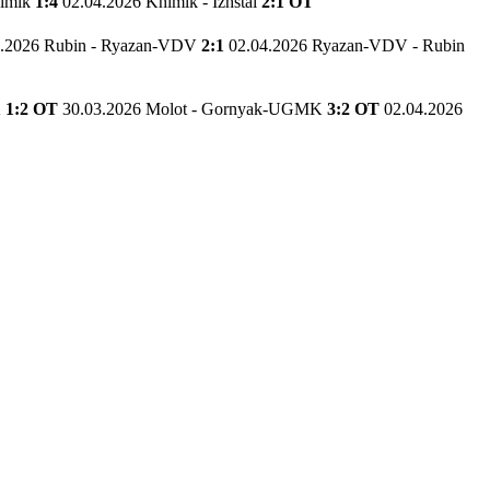
himik
1:4
02.04.2026 Khimik - Izhstal
2:1 OT
3.2026 Rubin - Ryazan-VDV
2:1
02.04.2026 Ryazan-VDV - Rubin
K
1:2 OT
30.03.2026 Molot - Gornyak-UGMK
3:2 OT
02.04.2026