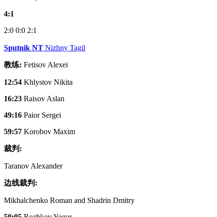
4:1
2:0
0:0
2:1
Sputnik NT
Nizhny Tagil
教练:
Fetisov Alexei
12:54
Khlystov Nikita
16:23
Raisov Aslan
49:16
Paior Sergei
59:57
Korobov Maxim
裁判:
Taranov Alexander
边线裁判:
Mikhalchenko Roman and Shadrin Dmitry
50:05
Rozhkov Yegor