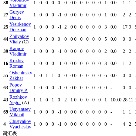
38
1
0
0
0
0
0
0
0
0
0
0
0
1
0.0
1
1
Vladimir
Guryev
27
1
0
0
0
-1
0
0
0
0
0
0
0
1
0.0
2
2
Denis
Yesirkenov
25
1
0
0
0
-1
2
0
0
0
0
0
0
3
0.0
17
9
Doszhan
Zhilyakov
44
1
0
0
0
0
0
0
0
0
0
0
0
5
0.0
0
0
Vitaly
(C)
Karpov
39
1
0
0
0
-1
0
0
0
0
0
0
0
2
0.0
2
2
Vladimir
Kozlov
16
1
0
0
0
-1
0
0
0
0
0
0
0
3
0.0
11
2
Roman
Oshchinsky
55
1
0
1
1
0
0
0
0
0
0
0
0
6
0.0
0
0
Zakhar
Popov
63
1
0
0
0
-1
0
0
0
0
0
0
0
0
-
0
0
Dmitry P.
Rozhkov
43
1
1
0
1
0
2
1
0
0
0
0
0
1
100.0
28
11
Yegor
(A)
Ustyantsev
69
1
0
0
0
-1
0
0
0
0
0
0
0
0
-
1
1
Mikhail
Chistyakov
4
1
0
0
0
-1
0
0
0
0
0
0
0
0
-
4
2
Vyacheslav
词汇表