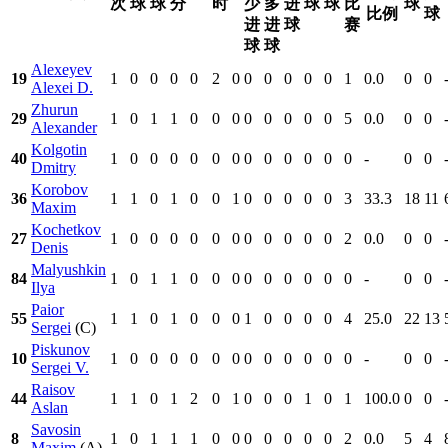
次
球
球
分
时
少
多
进
球
球
比
球
比例
球
进
进
球
赛
球
球
Alexeyev
19
1
0
0
0
0
2
0
0
0
0
0
0
1
0.0
0
0
Alexei D.
Zhurun
29
1
0
1
1
0
0
0
0
0
0
0
0
5
0.0
0
0
Alexander
Kolgotin
40
1
0
0
0
0
0
0
0
0
0
0
0
0
-
0
0
Dmitry
Korobov
36
1
1
0
1
0
0
1
0
0
0
0
0
3
33.3
18
11
Maxim
Kochetkov
27
1
0
0
0
0
0
0
0
0
0
0
0
2
0.0
0
0
Denis
Malyushkin
84
1
0
1
1
0
0
0
0
0
0
0
0
0
-
0
0
Ilya
Paior
55
1
1
0
1
0
0
0
1
0
0
0
0
4
25.0
22
13
Sergei
(C)
Piskunov
10
1
0
0
0
0
0
0
0
0
0
0
0
0
-
0
0
Sergei V.
Raisov
44
1
1
0
1
2
0
1
0
0
0
1
0
1
100.0
0
0
Aslan
Savosin
8
1
0
1
1
1
0
0
0
0
0
0
0
2
0.0
5
4
Maxim
(A)