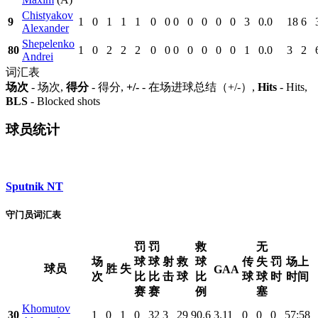
Chistyakov
9
1
0
1
1
1
0
0
0
0
0
0
0
3
0.0
18
6
Alexander
Shepelenko
80
1
0
2
2
2
0
0
0
0
0
0
0
1
0.0
3
2
Andrei
词汇表
场次
- 场次,
得分
- 得分,
+/-
- 在场进球总结（+/-）,
Hits
- Hits,
BLS
- Blocked shots
球员统计
Sputnik NT
守门员词汇表
罚
罚
救
无
场
球
球
射
救
球
传
失
罚
场上
球员
胜
失
GAA
次
比
比
击
球
比
球
球
时
时间
赛
赛
例
塞
Khomutov
30
1
0
1
0
32
3
29
90.6
3.11
0
0
0
57:58