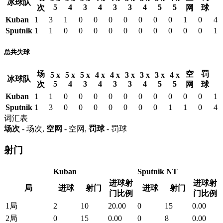
冰球队
5
4
3
4
3
3
4
5
5
次
网
球
Kuban
1
3
1
0
0
0
0
0
0
0
1
0
4
Sputnik
1
1
0
0
0
0
0
0
0
0
0
0
1
总共失球
场
空
罚
5 x
5 x
5 x
4 x
4 x
3 x
3 x
3 x
4 x
冰球队
5
4
3
4
3
3
4
5
5
次
网
球
Kuban
1
1
0
0
0
0
0
0
0
0
0
0
1
Sputnik
1
3
0
0
0
0
0
0
0
1
1
0
4
词汇表
场次
- 场次,
空网
- 空网,
罚球
- 罚球
射门
Kuban
Sputnik NT
进球射
进球射
局
进球
射门
进球
射门
门比例
门比例
1局
2
10
20.00
0
15
0.00
2局
0
15
0.00
0
8
0.00