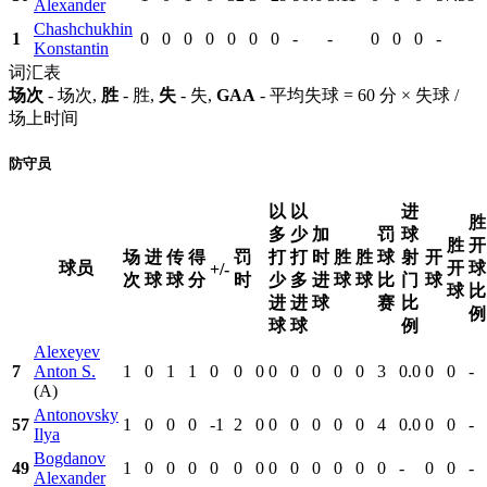
Alexander
Chashchukhin
1
0
0
0
0
0
0
0
-
-
0
0
0
-
Konstantin
词汇表
场次
- 场次,
胜
- 胜,
失
- 失,
GAA
- 平均失球 = 60 分 × 失球 /
场上时间
防守员
以
以
进
胜
多
少
加
罚
球
胜
开
场
进
传
得
罚
打
打
时
胜
胜
球
射
开
球员
开
球
+/-
次
球
球
分
时
少
多
进
球
球
比
门
球
球
比
进
进
球
赛
比
例
球
球
例
Alexeyev
7
Anton S.
1
0
1
1
0
0
0
0
0
0
0
0
3
0.0
0
0
-
(A)
Antonovsky
57
1
0
0
0
-1
2
0
0
0
0
0
0
4
0.0
0
0
-
Ilya
Bogdanov
49
1
0
0
0
0
0
0
0
0
0
0
0
0
-
0
0
-
Alexander