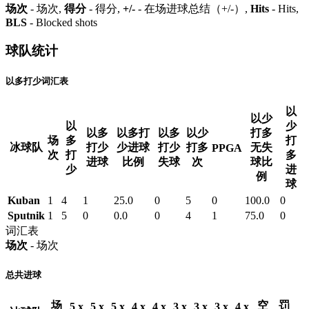
场次
- 场次,
得分
- 得分,
+/-
- 在场进球总结（+/-）,
Hits
- Hits,
BLS
- Blocked shots
球队统计
以多打少词汇表
以
以少
以
少
以多
以多打
以多
以少
打多
场
多
打
冰球队
打少
少进球
打少
打多
无失
PPGA
次
打
多
进球
比例
失球
次
球比
少
进
例
球
Kuban
1
4
1
25.0
0
5
0
100.0
0
Sputnik
1
5
0
0.0
0
4
1
75.0
0
词汇表
场次
- 场次
总共进球
场
空
罚
5 x
5 x
5 x
4 x
4 x
3 x
3 x
3 x
4 x