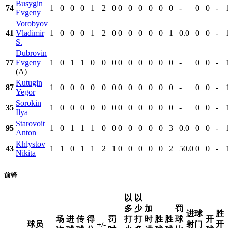
Busygin
74
1
0
0
0
1
2
0
0
0
0
0
0
0
-
0
0
-
Evgeny
Vorobyov
41
Vladimir
1
0
0
0
1
2
0
0
0
0
0
0
1
0.0
0
0
-
S.
Dubrovin
77
Evgeny
1
0
1
1
0
0
0
0
0
0
0
0
0
-
0
0
-
(A)
Kutugin
87
1
0
0
0
0
0
0
0
0
0
0
0
0
-
0
0
-
Yegor
Sorokin
35
1
0
0
0
0
0
0
0
0
0
0
0
0
-
0
0
-
Ilya
Starovoit
95
1
0
1
1
1
0
0
0
0
0
0
0
3
0.0
0
0
-
Anton
Khlystov
43
1
1
0
1
1
2
1
0
0
0
0
0
2
50.0
0
0
-
Nikita
前锋
以
以
多
少
加
罚
进球
胜
场
进
传
得
罚
打
打
时
胜
胜
球
开
球员
射门
开
+/-