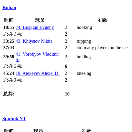
Kuban
时间
球员
罚款
18:55
74. Busygin Evgeny
2
hooking
总共 1局:
2
33:25
43. Khlystov Nikita
2
tripping
37:03
2
too many players on the ice
41. Vorobyov Vladimir
39:58
2
holding
S.
总共 2局:
6
45:24
19. Alexeyev Alexei D.
2
kneeing
总共 3局:
2
总共:
10
Sputnik NT
时间
球员
罚款