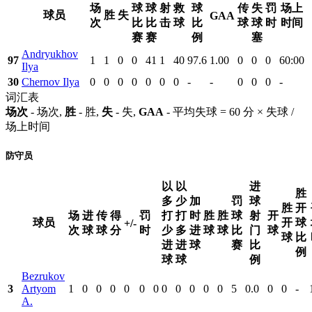
场
球
球
射
救
球
传
失
罚
场上
球员
胜
失
GAA
次
比
比
击
球
比
球
球
时
时间
赛
赛
例
塞
Andryukhov
97
1
1
0
0
41
1
40
97.6
1.00
0
0
0
60:00
Ilya
30
Chernov Ilya
0
0
0
0
0
0
0
-
-
0
0
0
-
词汇表
场次
- 场次,
胜
- 胜,
失
- 失,
GAA
- 平均失球 = 60 分 × 失球 /
场上时间
防守员
以
以
进
胜
多
少
加
罚
球
胜
开
场
进
传
得
罚
打
打
时
胜
胜
球
射
开
球员
开
球
+/-
次
球
球
分
时
少
多
进
球
球
比
门
球
球
比
进
进
球
赛
比
例
球
球
例
Bezrukov
3
Artyom
1
0
0
0
0
0
0
0
0
0
0
0
5
0.0
0
0
-
A.