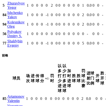
Zhuravlyov
5
1
0
0
0
0
2
0
0
0
0
0
0
1
0.0
0
0
-
Yegor
Ishchenko
84
1
0
0
0
-1
0
0
0
0
0
0
0
2
0.0
0
0
-
Yakov
Kolesnikov
94
1
0
0
0
-1
0
0
0
0
0
0
0
2
0.0
0
0
-
Oleg
Polyakov
56
1
0
0
0
0
0
0
0
0
0
0
0
0
-
0
0
-
Dmitry S.
Shaldybin
77
1
0
0
0
-1
0
0
0
0
0
0
0
5
0.0
0
0
-
Evgeny
前锋
以
以
多
少
加
罚
进球
胜
场
进
传
得
罚
打
打
时
胜
胜
球
开
球员
射门
开
+/-
次
球
球
分
时
少
多
进
球
球
比
球
比例
球
进
进
球
赛
球
球
Artamonov
85
1
0
0
0
0
0
0
0
0
0
0
0
2
0.0
0
0
Valentin
Vorontsov