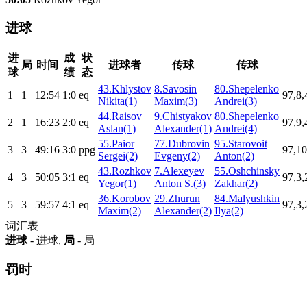
进球
进
成
状
局
时间
进球者
传球
传球
球
绩
态
43.Khlystov
8.Savosin
80.Shepelenko
1
1
12:54
1:0
eq
97,8,
Nikita(1)
Maxim(3)
Andrei(3)
44.Raisov
9.Chistyakov
80.Shepelenko
2
1
16:23
2:0
eq
97,9,
Aslan(1)
Alexander(1)
Andrei(4)
55.Paior
77.Dubrovin
95.Starovoit
3
3
49:16
3:0
ppg
97,10
Sergei(2)
Evgeny(2)
Anton(2)
43.Rozhkov
7.Alexeyev
55.Oshchinsky
4
3
50:05
3:1
eq
97,3,
Yegor(1)
Anton S.(3)
Zakhar(2)
36.Korobov
29.Zhurun
84.Malyushkin
5
3
59:57
4:1
eq
97,3,
Maxim(2)
Alexander(2)
Ilya(2)
词汇表
进球
- 进球,
局
- 局
罚时