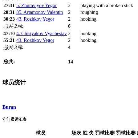
27:31
5. Zhuravlyov Yegor
2
playing with a broken stick
28:31
85. Artamonov Valentin
2
roughing
30:23
43. Rozhkov Yegor
2
hooking
总共 2局:
6
47:10
4. Chistyakov Vyacheslav
2
hooking
55:21
43. Rozhkov Yegor
2
hooking
总共 3局:
4
总共:
14
球员统计
Buran
守门员词汇表
球员
场次
胜
失
罚球比赛
罚球比赛