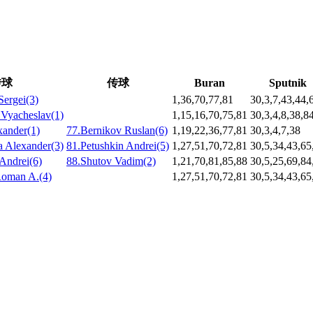
传球
传球
Buran
Sputnik
Sergei(3)
1,36,70,77,81
30,3,7,43,44,
 Vyacheslav(1)
1,15,16,70,75,81
30,3,4,8,38,8
xander(1)
77.Bernikov Ruslan(6)
1,19,22,36,77,81
30,3,4,7,38
a Alexander(3)
81.Petushkin Andrei(5)
1,27,51,70,72,81
30,5,34,43,65
Andrei(6)
88.Shutov Vadim(2)
1,21,70,81,85,88
30,5,25,69,84
Roman A.(4)
1,27,51,70,72,81
30,5,34,43,65