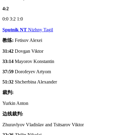
4:2
0:0
3:2
1:0
Sputnik NT
Nizhny Tagil
教练:
Fetisov Alexei
31:42
Dovgan Viktor
33:14
Mayorov Konstantin
37:59
Dorofeyev Artyom
51:32
Shcherbina Alexander
裁判:
Yurkin Anton
边线裁判:
Zhuravlyov Vladislav and Tsitsarov Viktor
22:26
Zhilin Nikolai