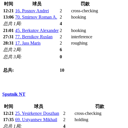
时间
球员
罚款
12:21
16. Posnov Andrei
2
cross-checking
13:06
70. Smirnov Roman A.
2
hooking
总共 1局:
4
21:01
45. Berkutov Alexander
2
hooking
27:31
77. Bernikov Ruslan
2
interference
28:31
17. Jass Maris
2
roughing
总共 2局:
6
总共 3局:
0
总共:
10
Sputnik NT
时间
球员
罚款
12:21
25. Yesirkenov Doszhan
2
cross-checking
17:35
69. Ustyantsev Mikhail
2
holding
总共 1局:
4