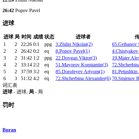
26:42
Popov Pavel
进球
进球
局
时间
成绩
状态
进球者
1
2
22:26
0:1
ppg
3.Zhilin Nikolai(2)
65.Gribanov 
2
2
26:42
0:2
eq
8.Popov Pavel(1)
4.Chistyakov
3
2
31:42
1:2
ppg
22.Dovgan Viktor(3)
19.Maier Ale
4
2
33:14
2:2
eq
51.Mayorov Konstantin(3)
72.Shcherbin
5
2
37:59
3:2
eq
85.Dorofeyev Artyom(1)
81.Petushkin 
6
3
51:32
4:2
eq
72.Shcherbina Alexander(6)
70.Smirnov 
词汇表
进球
- 进球,
局
- 局
罚时
Buran