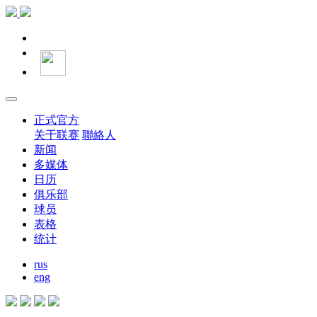
正式官方
关于联赛
聯絡人
新闻
多媒体
日历
俱乐部
球员
表格
统计
rus
eng