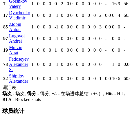
Gorshkov
7
1
0
0
0
0
2
0
0
0
0
0
0
0
-
16
9
56.
Valery
Dyachenko
17
1
0
0
0
-1
0
0
0
0
0
0
0
2
0.0
6
4
66.
Vladimir
Zlobin
85
1
0
0
0
-1
0
0
0
0
0
0
0
3
0.0
0
0
-
Anton
Lugovoi
97
1
0
0
0
-1
0
0
0
0
0
0
0
0
-
0
0
-
Andrei
Murzin
19
1
0
0
0
1
0
0
0
0
0
0
0
0
-
0
0
-
Airat
Fedoseyev
78
Alexander
1
0
0
0
-1
0
0
0
0
0
0
0
0
-
1
0
0.0
S.
Shipilov
22
1
0
0
0
-1
0
0
0
0
0
0
0
1
0.0
10
6
60.
Alexander
词汇表
场次
- 场次,
得分
- 得分,
+/-
- 在场进球总结（+/-）,
Hits
- Hits,
BLS
- Blocked shots
球员统计