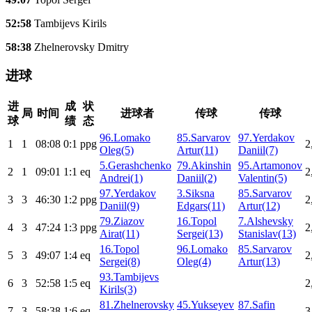
52:58
Tambijevs Kirils
58:38
Zhelnerovsky Dmitry
进球
进
成
状
局
时间
进球者
传球
传球
球
绩
态
96.Lomako
85.Sarvarov
97.Yerdakov
1
1
08:08
0:1
ppg
2
Oleg(5)
Artur(11)
Daniil(7)
5.Gerashchenko
79.Akinshin
95.Artamonov
2
1
09:01
1:1
eq
2
Andrei(1)
Daniil(2)
Valentin(5)
97.Yerdakov
3.Siksna
85.Sarvarov
3
3
46:30
1:2
ppg
2
Daniil(9)
Edgars(11)
Artur(12)
79.Ziazov
16.Topol
7.Alshevsky
4
3
47:24
1:3
ppg
2
Airat(11)
Sergei(13)
Stanislav(13)
16.Topol
96.Lomako
85.Sarvarov
5
3
49:07
1:4
eq
2
Sergei(8)
Oleg(4)
Artur(13)
93.Tambijevs
6
3
52:58
1:5
eq
2
Kirils(3)
81.Zhelnerovsky
45.Yukseyev
87.Safin
7
3
58:38
1:6
eq
3