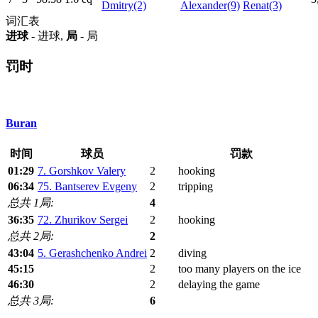
Dmitry(2)
Alexander(9)
Renat(3)
词汇表
进球
- 进球,
局
- 局
罚时
Buran
时间
球员
罚款
01:29
7. Gorshkov Valery
2
hooking
06:34
75. Bantserev Evgeny
2
tripping
总共 1局:
4
36:35
72. Zhurikov Sergei
2
hooking
总共 2局:
2
43:04
5. Gerashchenko Andrei
2
diving
45:15
2
too many players on the ice
46:30
2
delaying the game
总共 3局:
6