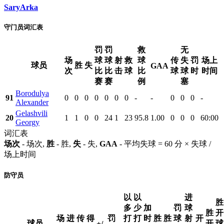
SaryArka
守门员词汇表
罚
罚
救
无
场
球
球
射
救
球
传
失
罚
场上
球员
胜
失
GAA
次
比
比
击
球
比
球
球
时
时间
赛
赛
例
塞
Borodulya
91
0
0
0
0
0
0
0
-
-
0
0
0
-
Alexander
Gelashvili
20
1
1
0
0
24
1
23
95.8
1.00
0
0
0
60:00
Georgy
词汇表
场次
- 场次,
胜
- 胜,
失
- 失,
GAA
- 平均失球 = 60 分 × 失球 /
场上时间
防守员
以
以
进
胜
多
少
加
罚
球
胜
开
场
进
传
得
罚
打
打
时
胜
胜
球
射
开
球员
开
球
+/-