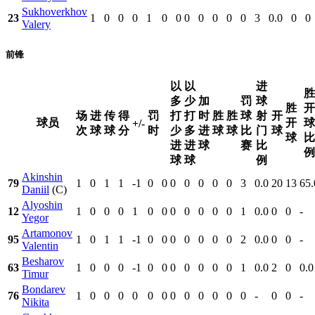
Sukhoverkhov
23
1
0
0
0
1
0
0
0
0
0
0
0
3
0.0
0
0
Valery
前锋
以
以
进
胜
多
少
加
罚
球
胜
开
场
进
传
得
罚
打
打
时
胜
胜
球
射
开
球员
开
球
+/-
次
球
球
分
时
少
多
进
球
球
比
门
球
球
比
进
进
球
赛
比
例
球
球
例
Akinshin
79
1
0
1
1
-1
0
0
0
0
0
0
0
3
0.0
20
13
65.
Daniil
(C)
Alyoshin
12
1
0
0
0
1
0
0
0
0
0
0
0
1
0.0
0
0
-
Yegor
Artamonov
95
1
0
1
1
-1
0
0
0
0
0
0
0
2
0.0
0
0
-
Valentin
Besharov
63
1
0
0
0
-1
0
0
0
0
0
0
0
1
0.0
2
0
0.0
Timur
Bondarev
76
1
0
0
0
0
0
0
0
0
0
0
0
0
-
0
0
-
Nikita