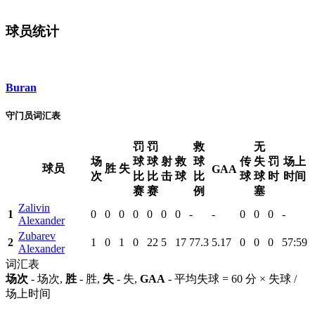
球员统计
Buran
守门员词汇表
罚
罚
救
无
场
球
球
射
救
球
传
失
罚
场上
球员
胜
失
GAA
次
比
比
击
球
比
球
球
时
时间
赛
赛
例
塞
Zalivin
1
0
0
0
0
0
0
0
-
-
0
0
0
-
Alexander
Zubarev
2
1
0
1
0
22
5
17
77.3
5.17
0
0
0
57:59
Alexander
词汇表
场次
- 场次,
胜
- 胜,
失
- 失,
GAA
- 平均失球 = 60 分 × 失球 /
场上时间