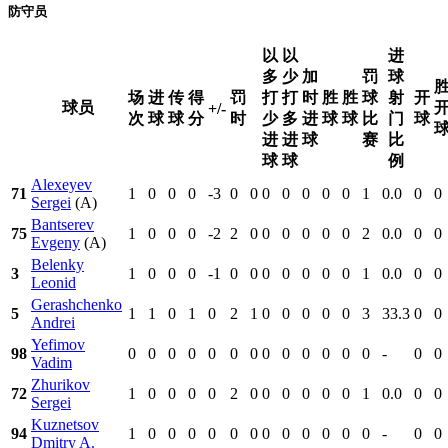
防守员
以
以
进
多
少
加
罚
球
场
进
传
得
罚
打
打
时
胜
胜
球
射
开
球员
+/-
次
球
球
分
时
少
多
进
球
球
比
门
球
进
进
球
赛
比
球
球
例
Alexeyev
71
1
0
0
0
-3
0
0
0
0
0
0
0
1
0.0
0
0
Sergei
(A)
Bantserev
75
1
0
0
0
-2
2
0
0
0
0
0
0
2
0.0
0
0
Evgeny
(A)
Belenky
3
1
0
0
0
-1
0
0
0
0
0
0
0
1
0.0
0
0
Leonid
Gerashchenko
5
1
1
0
1
0
2
1
0
0
0
0
0
3
33.3
0
0
Andrei
Yefimov
98
0
0
0
0
0
0
0
0
0
0
0
0
0
-
0
0
Vadim
Zhurikov
72
1
0
0
0
0
2
0
0
0
0
0
0
1
0.0
0
0
Sergei
Kuznetsov
94
1
0
0
0
0
0
0
0
0
0
0
0
0
-
0
0
Dmitry A.