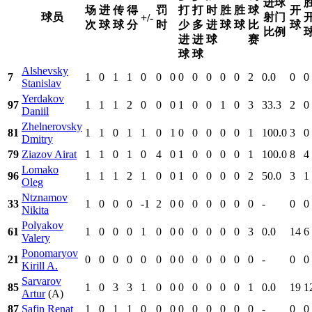
进球
场
进
传
得
罚
打
打
时
胜
胜
球
开
球员
射门
+/-
次
球
球
分
时
少
多
进
球
球
比
球
比例
进
进
球
赛
球
球
Alshevsky
7
1
0
1
1
0
0
0
0
0
0
0
0
2
0.0
0
0
Stanislav
Yerdakov
97
1
1
1
2
0
0
0
1
0
0
1
0
3
33.3
2
0
Daniil
Zhelnerovsky
81
1
1
0
1
1
0
1
0
0
0
0
0
1
100.0
3
0
Dmitry
79
Ziazov Airat
1
1
0
1
0
4
0
1
0
0
0
0
1
100.0
8
4
Lomako
96
1
1
1
2
1
0
0
1
0
0
0
0
2
50.0
3
1
Oleg
Ntznamov
33
1
0
0
0
-1
2
0
0
0
0
0
0
0
-
0
0
Nikita
Polyakov
61
1
0
0
0
1
0
0
0
0
0
0
0
3
0.0
14
6
Valery
Ponomaryov
21
0
0
0
0
0
0
0
0
0
0
0
0
0
-
0
0
Kirill A.
Sarvarov
85
1
0
3
3
1
0
0
0
0
0
0
0
1
0.0
19
1
Artur
(A)
87
Safin Renat
1
0
1
1
0
0
0
0
0
0
0
0
0
-
0
0