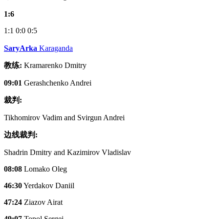
1:6
1:1
0:0
0:5
SaryArka
Karaganda
教练:
Kramarenko Dmitry
09:01
Gerashchenko Andrei
裁判:
Tikhomirov Vadim and Svirgun Andrei
边线裁判:
Shadrin Dmitry and Kazimirov Vladislav
08:08
Lomako Oleg
46:30
Yerdakov Daniil
47:24
Ziazov Airat
49:07
Topol Sergei