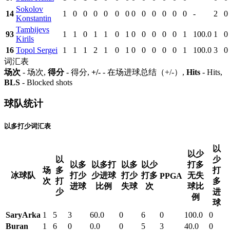
Sokolov
14
1
0
0
0
0
0
0
0
0
0
0
0
0
-
2
0
Konstantin
Tambijevs
93
1
1
0
1
1
0
1
0
0
0
0
0
1
100.0
1
0
Kirils
16
Topol Sergei
1
1
1
2
1
0
1
0
0
0
0
0
1
100.0
3
0
词汇表
场次
- 场次,
得分
- 得分,
+/-
- 在场进球总结（+/-）,
Hits
- Hits,
BLS
- Blocked shots
球队统计
以多打少词汇表
以
以少
以
少
以多
以多打
以多
以少
打多
场
多
打
冰球队
打少
少进球
打少
打多
无失
PPGA
次
打
多
进球
比例
失球
次
球比
少
进
例
球
SaryArka
1
5
3
60.0
0
6
0
100.0
0
Buran
1
6
0
0.0
0
5
3
40.0
0