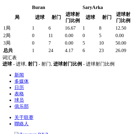
Buran
SaryArka
进球射
进球射
局
进球
射门
进球
射门
门比例
门比例
1局
1
6
16.67
1
8
12.50
2局
0
11
0.00
0
5
0.00
3局
0
7
0.00
5
10
50.00
总共
1
24
4.17
6
23
26.09
词汇表
进球
- 进球,
射门
- 射门,
进球射门比例
- 进球射门比例
新闻
多媒体
日历
表格
球员
俱乐部
关于联赛
聯絡人