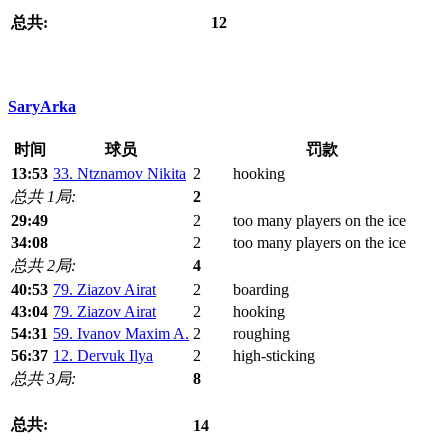
总共:
12
SaryArka
时间
球员
罚款
13:53
33. Ntznamov Nikita
2
hooking
总共 1局:
2
29:49
2
too many players on the ice
34:08
2
too many players on the ice
总共 2局:
4
40:53
79. Ziazov Airat
2
boarding
43:04
79. Ziazov Airat
2
hooking
54:31
59. Ivanov Maxim A.
2
roughing
56:37
12. Dervuk Ilya
2
high-sticking
总共 3局:
8
总共:
14