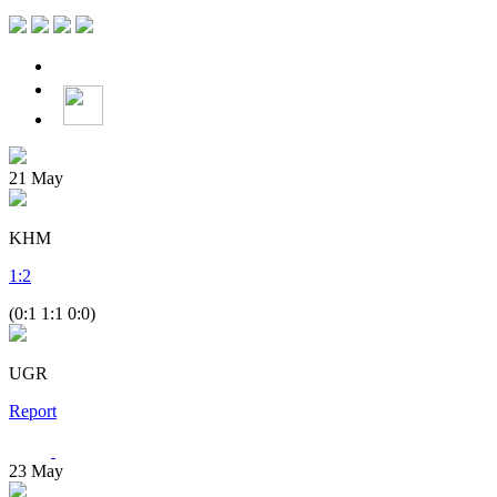
21
May
KHM
1
:
2
(0:1 1:1 0:0)
UGR
Report
23
May