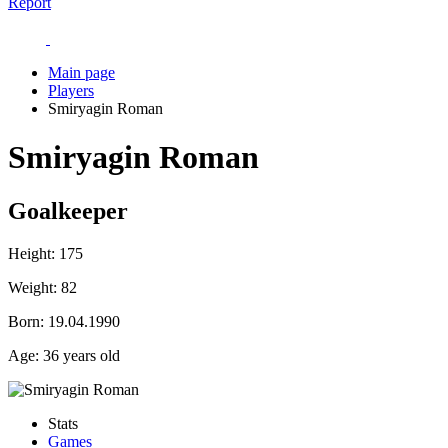
Report
Main page
Players
Smiryagin Roman
Smiryagin Roman
Goalkeeper
Height:
175
Weight:
82
Born:
19.04.1990
Age:
36 years old
Stats
Games