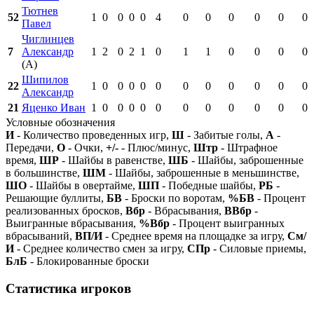
Тютнев
52
1
0
0
0
0
4
0
0
0
0
0
0
Павел
Чиглинцев
7
Александр
1
2
0
2
1
0
1
1
0
0
0
0
(А)
Шипилов
22
1
0
0
0
0
0
0
0
0
0
0
0
Александр
21
Яценко Иван
1
0
0
0
0
0
0
0
0
0
0
0
Условные обозначения
И
- Количество проведенных игр,
Ш
- Забитые голы,
А
-
Передачи,
О
- Очки,
+/-
- Плюс/минус,
Штр
- Штрафное
время,
ШР
- Шайбы в равенстве,
ШБ
- Шайбы, заброшенные
в большинстве,
ШМ
- Шайбы, заброшенные в меньшинстве,
ШО
- Шайбы в овертайме,
ШП
- Победные шайбы,
РБ
-
Решающие буллиты,
БВ
- Броски по воротам,
%БВ
- Процент
реализованных бросков,
Вбр
- Вбрасывания,
ВВбр
-
Выигранные вбрасывания,
%Вбр
- Процент выигранных
вбрасываний,
ВП/И
- Среднее время на площадке за игру,
См/
И
- Среднее количество смен за игру,
СПр
- Силовые приемы,
БлБ
- Блокированные броски
Статистика игроков