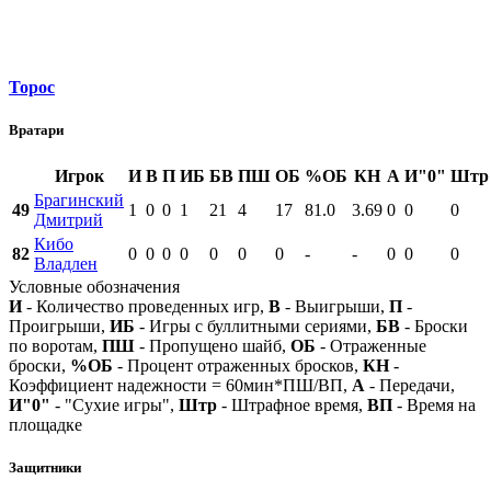
Торос
Вратари
Игрок
И
В
П
ИБ
БВ
ПШ
ОБ
%ОБ
КН
А
И"0"
Штр
Брагинский
49
1
0
0
1
21
4
17
81.0
3.69
0
0
0
Дмитрий
Кибо
82
0
0
0
0
0
0
0
-
-
0
0
0
Владлен
Условные обозначения
И
- Количество проведенных игр,
В
- Выигрыши,
П
-
Проигрыши,
ИБ
- Игры с буллитными сериями,
БВ
- Броски
по воротам,
ПШ
- Пропущено шайб,
ОБ
- Отраженные
броски,
%ОБ
- Процент отраженных бросков,
КН
-
Коэффициент надежности = 60мин*ПШ/ВП,
А
- Передачи,
И"0"
- "Сухие игры",
Штр
- Штрафное время,
ВП
- Время на
площадке
Защитники