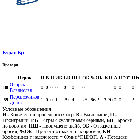
Буран Вр
Вратари
Игрок
И
В
П
ИБ
БВ
ПШ
ОБ
%ОБ
КН
А
И"0"
Ш
Окоряк
88
0
0
0
0
0
0
0
-
-
0
0
0
Владислав
Перевозчиков
59
1
0
0
1
29
4
25
86.2
3.70
0
0
2
Денис
Условные обозначения
И
- Количество проведенных игр,
В
- Выигрыши,
П
-
Проигрыши,
ИБ
- Игры с буллитными сериями,
БВ
- Броски
по воротам,
ПШ
- Пропущено шайб,
ОБ
- Отраженные
броски,
%ОБ
- Процент отраженных бросков,
КН
-
Коэффициент надежности = 60мин*ПШ/ВП,
А
- Передачи,