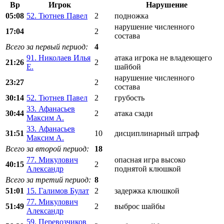
Вр
Игрок
Нарушение
05:08
52. Тютнев Павел
2
подножка
нарушение численного
17:04
2
состава
Всего за первый период:
4
91. Николаев Илья
атака игрока не владеющего
21:26
2
Е.
шайбой
нарушение численного
23:27
2
состава
30:14
52. Тютнев Павел
2
грубость
33. Афанасьев
30:44
2
атака сзади
Максим А.
33. Афанасьев
31:51
10
дисциплинарный штраф
Максим А.
Всего за второй период:
18
77. Микулович
опасная игра высоко
40:15
2
Александр
поднятой клюшкой
Всего за третий период:
8
51:01
15. Галимов Булат
2
задержка клюшкой
77. Микулович
51:49
2
выброс шайбы
Александр
59. Перевозчиков