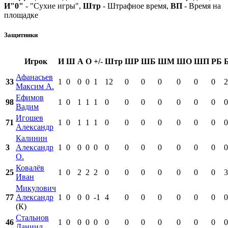
И"0"
- "Сухие игры",
Штр
- Штрафное время,
ВП
- Время на
площадке
Защитники
Игрок
И
Ш
А
О
+/-
Штр
ШР
ШБ
ШМ
ШО
ШП
РБ
Афанасьев
33
1
0
0
0
1
12
0
0
0
0
0
0
2
Максим А.
Ефимов
98
1
0
1
1
1
0
0
0
0
0
0
0
0
Вадим
Игошев
71
1
0
1
1
1
0
0
0
0
0
0
0
0
Александр
Калинин
3
Александр
1
0
0
0
0
0
0
0
0
0
0
0
0
О.
Ковалёв
25
1
0
2
2
2
0
0
0
0
0
0
0
3
Иван
Микулович
77
Александр
1
0
0
0
-1
4
0
0
0
0
0
0
0
(К)
Стальнов
46
1
0
0
0
0
0
0
0
0
0
0
0
0
Даниил