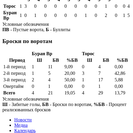
Торос
1
3
0
0
0
0
0
0
0
1
0
0
4
Буран
1
0
1
0
0
0
0
1
0
2
0
1
5
Вр
Условные обозначения
ПВ
- Пустые ворота,
Б
- Буллиты
Броски по воротам
Буран Вр
Торос
Период
Ш
БВ
%БВ
Ш
БВ
%БВ
1-й период
1
11
9,09
0
4
0,00
2-й период
1
5
20,00
3
7
42,86
3-й период
2
4
50,00
1
17
5,88
Овертайм
0
1
0,00
0
1
0,00
Всего
4
21
19,05
4
29
13,79
Условные обозначения
Ш
- Забитые голы,
БВ
- Броски по воротам,
%БВ
- Процент
реализованных бросков
Новости
Медиа
Календарь