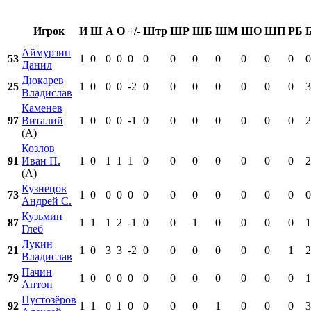
Игрок
И
Ш
А
О
+/-
Штр
ШР
ШБ
ШМ
ШО
ШП
РБ
Аймурзин
53
1
0
0
0
0
0
0
0
0
0
0
0
0
Данил
Дюкарев
25
1
0
0
0
-2
0
0
0
0
0
0
0
3
Владислав
Каменев
97
Виталий
1
0
0
0
-1
0
0
0
0
0
0
0
2
(А)
Козлов
91
Иван П.
1
0
1
1
1
0
0
0
0
0
0
0
2
(А)
Кузнецов
73
1
0
0
0
0
0
0
0
0
0
0
0
0
Андрей С.
Кузьмин
87
1
1
1
2
-1
0
0
1
0
0
0
0
1
Глеб
Лукин
21
1
0
3
3
-2
0
0
0
0
0
0
1
2
Владислав
Пачин
79
1
0
0
0
0
0
0
0
0
0
0
0
1
Антон
Пустозёров
92
1
1
0
1
0
0
0
0
1
0
0
0
3