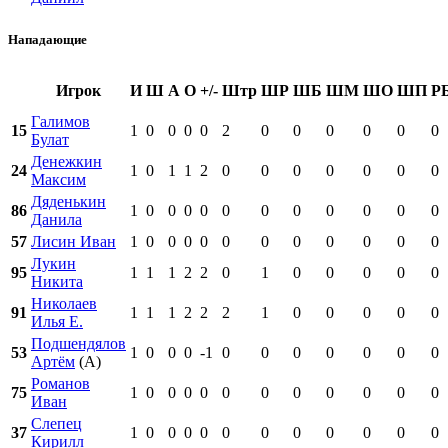
Нападающие
Игрок
И
Ш
А
О
+/-
Штр
ШР
ШБ
ШМ
ШО
ШП
Р
Галимов
15
1
0
0
0
0
2
0
0
0
0
0
0
Булат
Денежкин
24
1
0
1
1
2
0
0
0
0
0
0
0
Максим
Дяденькин
86
1
0
0
0
0
0
0
0
0
0
0
0
Данила
57
Лисин Иван
1
0
0
0
0
0
0
0
0
0
0
0
Лукин
95
1
1
1
2
2
0
1
0
0
0
0
0
Никита
Николаев
91
1
1
1
2
2
2
1
0
0
0
0
0
Илья Е.
Подшендялов
53
1
0
0
0
-1
0
0
0
0
0
0
0
Артём
(А)
Романов
75
1
0
0
0
0
0
0
0
0
0
0
0
Иван
Слепец
37
1
0
0
0
0
0
0
0
0
0
0
0
Кирилл