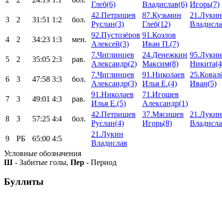
Глеб(6)
Владислав(6)
Игорь(7)
42.Петрищев
87.Кузьмин
21.Лукин
3
2
31:51
1:2
бол.
Руслан(3)
Глеб(12)
Владисла
92.Пустозёров
91.Козлов
4
2
34:23
1:3
мен.
Алексей(3)
Иван П.(7)
7.Чиглинцев
24.Денежкин
95.Лукин
5
2
35:05
2:3
рав.
Александр(2)
Максим(8)
Никита(4
7.Чиглинцев
91.Николаев
25.Ковал
6
3
47:58
3:3
бол.
Александр(3)
Илья Е.(4)
Иван(5)
91.Николаев
71.Игошев
7
3
49:01
4:3
рав.
Илья Е.(5)
Александр(1)
42.Петрищев
37.Мясищев
21.Лукин
8
3
57:25
4:4
бол.
Руслан(4)
Игорь(8)
Владисла
21.Лукин
9
РБ
65:00
4:5
Владислав
Условные обозначения
Ш
- Забитые голы,
Пер
- Период
Буллиты