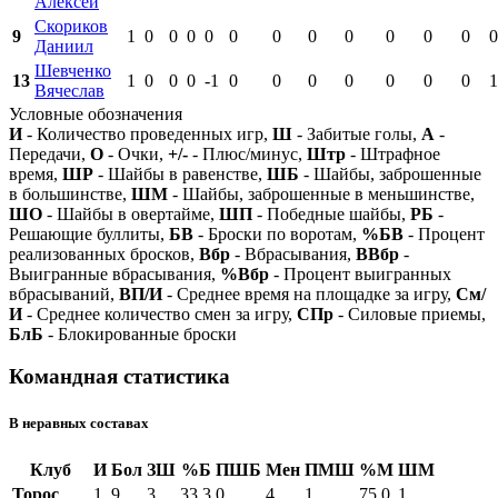
Алексей
Скориков
9
1
0
0
0
0
0
0
0
0
0
0
0
0
Даниил
Шевченко
13
1
0
0
0
-1
0
0
0
0
0
0
0
1
Вячеслав
Условные обозначения
И
- Количество проведенных игр,
Ш
- Забитые голы,
А
-
Передачи,
О
- Очки,
+/-
- Плюс/минус,
Штр
- Штрафное
время,
ШР
- Шайбы в равенстве,
ШБ
- Шайбы, заброшенные
в большинстве,
ШМ
- Шайбы, заброшенные в меньшинстве,
ШО
- Шайбы в овертайме,
ШП
- Победные шайбы,
РБ
-
Решающие буллиты,
БВ
- Броски по воротам,
%БВ
- Процент
реализованных бросков,
Вбр
- Вбрасывания,
ВВбр
-
Выигранные вбрасывания,
%Вбр
- Процент выигранных
вбрасываний,
ВП/И
- Среднее время на площадке за игру,
См/
И
- Среднее количество смен за игру,
СПр
- Силовые приемы,
БлБ
- Блокированные броски
Командная статистика
В неравных составах
Клуб
И
Бол
ЗШ
%Б
ПШБ
Мен
ПМШ
%М
ШМ
Торос
1
9
3
33.3
0
4
1
75.0
1