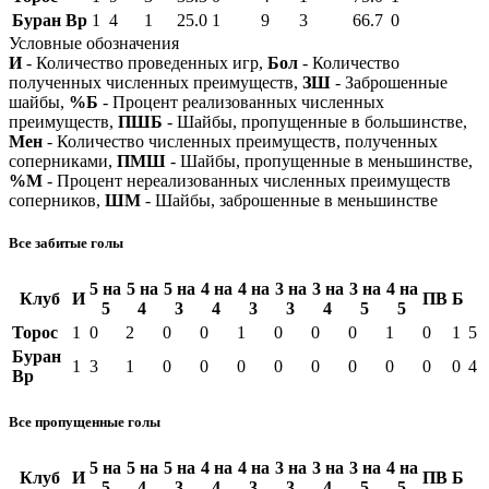
Буран Вр
1
4
1
25.0
1
9
3
66.7
0
Условные обозначения
И
- Количество проведенных игр,
Бол
- Количество
полученных численных преимуществ,
ЗШ
- Заброшенные
шайбы,
%Б
- Процент реализованных численных
преимуществ,
ПШБ
- Шайбы, пропущенные в большинстве,
Мен
- Количество численных преимуществ, полученных
соперниками,
ПМШ
- Шайбы, пропущенные в меньшинстве,
%М
- Процент нереализованных численных преимуществ
соперников,
ШМ
- Шайбы, заброшенные в меньшинстве
Все забитые голы
5 на
5 на
5 на
4 на
4 на
3 на
3 на
3 на
4 на
Клуб
И
ПВ
Б
5
4
3
4
3
3
4
5
5
Торос
1
0
2
0
0
1
0
0
0
1
0
1
5
Буран
1
3
1
0
0
0
0
0
0
0
0
0
4
Вр
Все пропущенные голы
5 на
5 на
5 на
4 на
4 на
3 на
3 на
3 на
4 на
Клуб
И
ПВ
Б
5
4
3
4
3
3
4
5
5