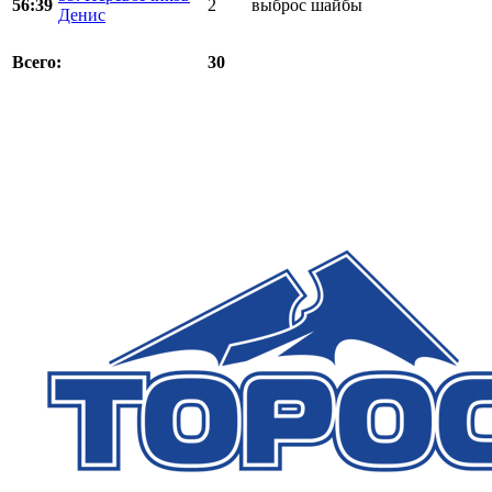
56:39
2
выброс шайбы
Денис
30
Всего: