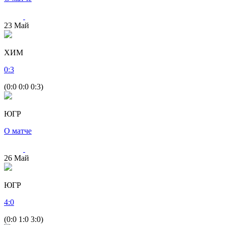
23
Май
ХИМ
0
:
3
(0:0 0:0 0:3)
ЮГР
О матче
26
Май
ЮГР
4
:
0
(0:0 1:0 3:0)