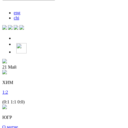
eng
chi
21
Май
ХИМ
1
:
2
(0:1 1:1 0:0)
ЮГР
О матче