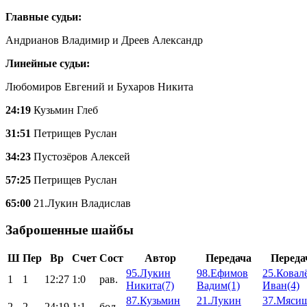
Главные судьи:
Андрианов Владимир и Дреев Александр
Линейные судьи:
Любомиров Евгений и Бухаров Никита
24:19
Кузьмин Глеб
31:51
Петрищев Руслан
34:23
Пустозёров Алексей
57:25
Петрищев Руслан
65:00
21.Лукин Владислав
Заброшенные шайбы
Ш
Пер
Вр
Счет
Сост
Автор
Передача
Переда
95.Лукин
98.Ефимов
25.Ковал
1
1
12:27
1:0
рав.
Никита(7)
Вадим(1)
Иван(4)
87.Кузьмин
21.Лукин
37.Мяси
2
2
24:19
1:1
бол.