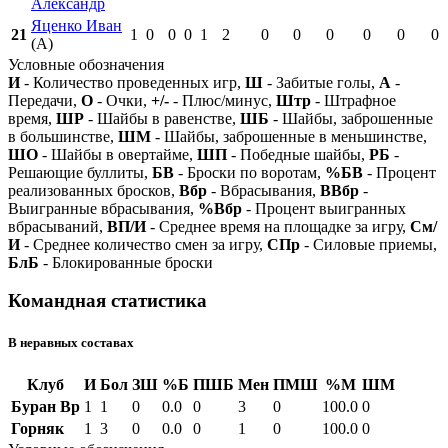
Александр
Яценко Иван
21
1
0
0
0
1
2
0
0
0
0
0
0
(А)
Условные обозначения
И
- Количество проведенных игр,
Ш
- Забитые голы,
А
-
Передачи,
О
- Очки,
+/-
- Плюс/минус,
Штр
- Штрафное
время,
ШР
- Шайбы в равенстве,
ШБ
- Шайбы, заброшенные
в большинстве,
ШМ
- Шайбы, заброшенные в меньшинстве,
ШО
- Шайбы в овертайме,
ШП
- Победные шайбы,
РБ
-
Решающие буллиты,
БВ
- Броски по воротам,
%БВ
- Процент
реализованных бросков,
Вбр
- Вбрасывания,
ВВбр
-
Выигранные вбрасывания,
%Вбр
- Процент выигранных
вбрасываний,
ВП/И
- Среднее время на площадке за игру,
См/
И
- Среднее количество смен за игру,
СПр
- Силовые приемы,
БлБ
- Блокированные броски
Командная статистика
В неравных составах
Клуб
И
Бол
ЗШ
%Б
ПШБ
Мен
ПМШ
%М
ШМ
Буран Вр
1
1
0
0.0
0
3
0
100.0
0
Горняк
1
3
0
0.0
0
1
0
100.0
0