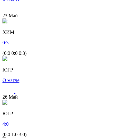
23
Май
ХИМ
0
:
3
(0:0 0:0 0:3)
ЮГР
О матче
26
Май
ЮГР
4
:
0
(0:0 1:0 3:0)