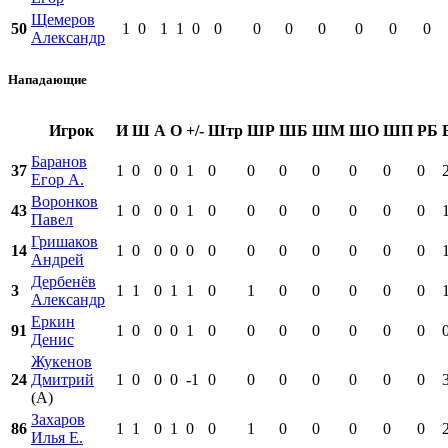
Щемеров
50
1
0
1
1
0
0
0
0
0
0
0
0
Александр
Нападающие
Игрок
И
Ш
А
О
+/-
Штр
ШР
ШБ
ШМ
ШО
ШП
РБ
Баранов
37
1
0
0
0
1
0
0
0
0
0
0
0
Егор А.
Воронков
43
1
0
0
0
1
0
0
0
0
0
0
0
Павел
Гришаков
14
1
0
0
0
0
0
0
0
0
0
0
0
Андрей
Дербенёв
3
1
1
0
1
1
0
1
0
0
0
0
0
Александр
Еркин
91
1
0
0
0
1
0
0
0
0
0
0
0
Денис
Жукенов
24
Дмитрий
1
0
0
0
-1
0
0
0
0
0
0
0
(А)
Захаров
86
1
1
0
1
0
0
1
0
0
0
0
0
Илья Е.