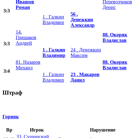
Ивашов
Перевозчиков
Роман
Денис
3:3
56 .
1 . Галкин
Денежкин
Владимир
Александр
14.
88. Окоряк
Гришаков
Владислав
Андрей
3:3
1 . Галкин
24 . Денежкин
Владимир
Максим
81. Назаров
88. Окоряк
Михаил
Владислав
3:4
1 . Галкин
23 . Макаров
Владимир
Данил
Штраф
Горняк
Вр
Игрок
Нарушение
33. Сушинский