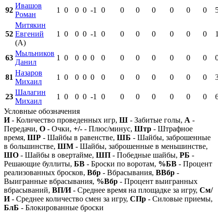
Ивашов
92
1
0
0
0
-1
0
0
0
0
0
0
0
Роман
Митякин
52
Евгений
1
0
0
0
-1
0
0
0
0
0
0
0
(А)
Мыльников
63
1
0
0
0
0
0
0
0
0
0
0
0
Данил
Назаров
81
1
0
0
0
0
0
0
0
0
0
0
0
Михаил
Шалагин
23
1
0
0
0
-1
0
0
0
0
0
0
0
Михаил
Условные обозначения
И
- Количество проведенных игр,
Ш
- Забитые голы,
А
-
Передачи,
О
- Очки,
+/-
- Плюс/минус,
Штр
- Штрафное
время,
ШР
- Шайбы в равенстве,
ШБ
- Шайбы, заброшенные
в большинстве,
ШМ
- Шайбы, заброшенные в меньшинстве,
ШО
- Шайбы в овертайме,
ШП
- Победные шайбы,
РБ
-
Решающие буллиты,
БВ
- Броски по воротам,
%БВ
- Процент
реализованных бросков,
Вбр
- Вбрасывания,
ВВбр
-
Выигранные вбрасывания,
%Вбр
- Процент выигранных
вбрасываний,
ВП/И
- Среднее время на площадке за игру,
См/
И
- Среднее количество смен за игру,
СПр
- Силовые приемы,
БлБ
- Блокированные броски