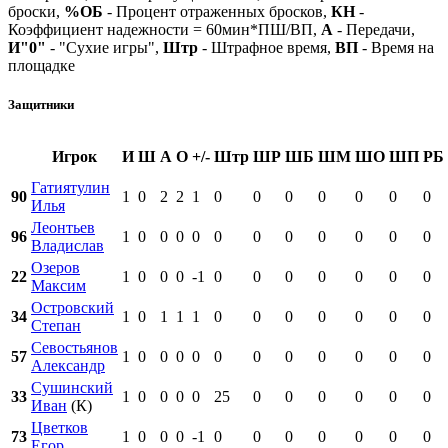
броски,
%ОБ
- Процент отраженных бросков,
КН
-
Коэффициент надежности = 60мин*ПШ/ВП,
А
- Передачи,
И"0"
- "Сухие игры",
Штр
- Штрафное время,
ВП
- Время на
площадке
Защитники
Игрок
И
Ш
А
О
+/-
Штр
ШР
ШБ
ШМ
ШО
ШП
РБ
Гатиятулин
90
1
0
2
2
1
0
0
0
0
0
0
0
Илья
Леонтьев
96
1
0
0
0
0
0
0
0
0
0
0
0
Владислав
Озеров
22
1
0
0
0
-1
0
0
0
0
0
0
0
Максим
Островский
34
1
0
1
1
1
0
0
0
0
0
0
0
Степан
Севостьянов
57
1
0
0
0
0
0
0
0
0
0
0
0
Александр
Сушинский
33
1
0
0
0
0
25
0
0
0
0
0
0
Иван
(К)
Цветков
73
1
0
0
0
-1
0
0
0
0
0
0
0
Егор