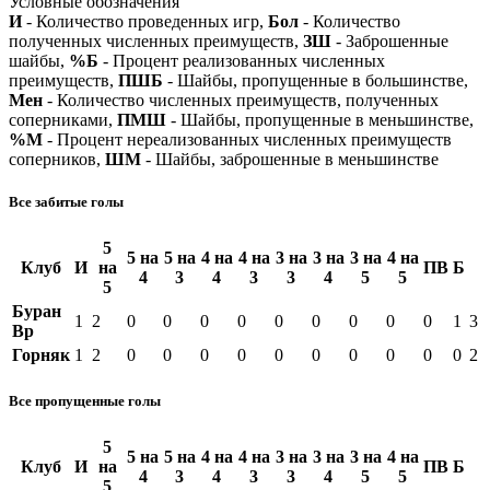
Условные обозначения
И
- Количество проведенных игр,
Бол
- Количество
полученных численных преимуществ,
ЗШ
- Заброшенные
шайбы,
%Б
- Процент реализованных численных
преимуществ,
ПШБ
- Шайбы, пропущенные в большинстве,
Мен
- Количество численных преимуществ, полученных
соперниками,
ПМШ
- Шайбы, пропущенные в меньшинстве,
%М
- Процент нереализованных численных преимуществ
соперников,
ШМ
- Шайбы, заброшенные в меньшинстве
Все забитые голы
5
5 на
5 на
4 на
4 на
3 на
3 на
3 на
4 на
Клуб
И
на
ПВ
Б
4
3
4
3
3
4
5
5
5
Буран
1
2
0
0
0
0
0
0
0
0
0
1
3
Вр
Горняк
1
2
0
0
0
0
0
0
0
0
0
0
2
Все пропущенные голы
5
5 на
5 на
4 на
4 на
3 на
3 на
3 на
4 на
Клуб
И
на
ПВ
Б
4
3
4
3
3
4
5
5
5