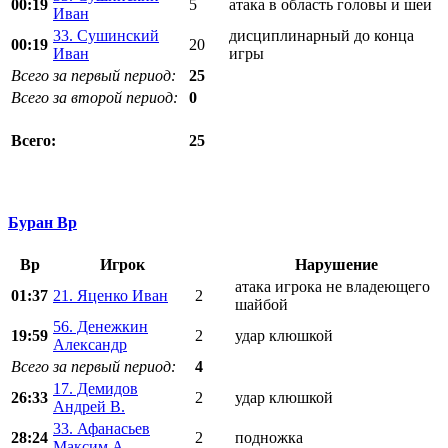
00:19
5
атака в область головы и шеи
Иван
33. Сушинский
дисциплинарный до конца
00:19
20
Иван
игры
Всего за первый период:
25
Всего за второй период:
0
25
Всего:
Буран Вр
Вр
Игрок
Нарушение
атака игрока не владеющего
01:37
21. Яценко Иван
2
шайбой
56. Денежкин
19:59
2
удар клюшкой
Александр
Всего за первый период:
4
17. Демидов
26:33
2
удар клюшкой
Андрей В.
33. Афанасьев
28:24
2
подножка
Максим А.