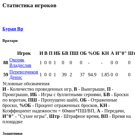
Статистика игроков
Буран Вр
Вратари
Игрок
И
В
П
ИБ
БВ
ПШ
ОБ
%ОБ
КН
А
И"0"
Ш
Окоряк
88
1
0
0
1
0
0
0
-
-
0
0
0
Владислав
Перевозчиков
59
1
0
0
1
39
2
37
94.9
1.85
0
0
0
Денис
Условные обозначения
И
- Количество проведенных игр,
В
- Выигрыши,
П
-
Проигрыши,
ИБ
- Игры с буллитными сериями,
БВ
- Броски
по воротам,
ПШ
- Пропущено шайб,
ОБ
- Отраженные
броски,
%ОБ
- Процент отраженных бросков,
КН
-
Коэффициент надежности = 60мин*ПШ/ВП,
А
- Передачи,
И"0"
- "Сухие игры",
Штр
- Штрафное время,
ВП
- Время на
площадке
Защитники