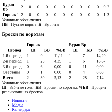
Буран
1
2
0
0
0
0
0
0
0
0
0
0
2
Вр
Горняк
1
2
0
0
0
0
0
0
0
0
0
1
3
Условные обозначения
ПВ
- Пустые ворота,
Б
- Буллиты
Броски по воротам
Горняк
Буран Вр
Период
Ш
БВ
%БВ
Ш
БВ
%БВ
1-й период
1
9
11,11
1
7
14,29
2-й период
1
23
4,35
1
6
16,67
3-й период
0
6
0,00
0
11
0,00
Овертайм
0
1
0,00
0
4
0,00
Всего
2
39
5,13
2
28
7,14
Условные обозначения
Ш
- Забитые голы,
БВ
- Броски по воротам,
%БВ
- Процент
реализованных бросков
Новости
Медиа
Календарь