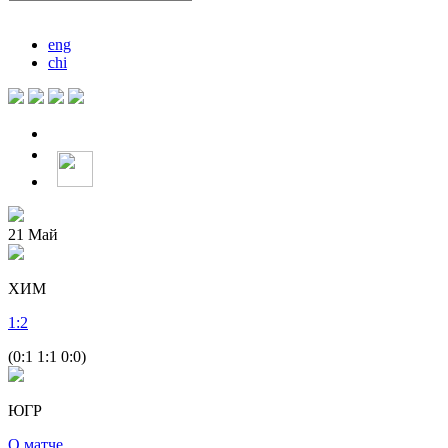
eng
chi
21
Май
ХИМ
1
:
2
(0:1 1:1 0:0)
ЮГР
О матче