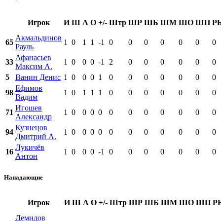
Игрок
И
Ш
А
О
+/-
Штр
ШР
ШБ
ШМ
ШО
ШП
Р
Акмальдинов
65
1
0
1
1
-1
0
0
0
0
0
0
0
Рауль
Афанасьев
33
1
0
0
0
-1
2
0
0
0
0
0
0
Максим А.
5
Ванин Денис
1
0
0
0
1
0
0
0
0
0
0
0
Ефимов
98
1
0
1
1
1
0
0
0
0
0
0
0
Вадим
Игошев
71
1
0
0
0
0
0
0
0
0
0
0
0
Александр
Кузнецов
94
1
0
0
0
0
0
0
0
0
0
0
0
Дмитрий А.
Лукичёв
16
1
0
0
0
-1
0
0
0
0
0
0
0
Антон
Нападающие
Игрок
И
Ш
А
О
+/-
Штр
ШР
ШБ
ШМ
ШО
ШП
Р
Демидов