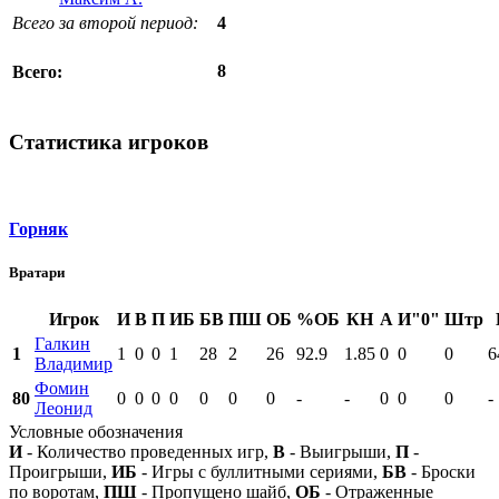
Всего за второй период:
4
8
Всего:
Статистика игроков
Горняк
Вратари
Игрок
И
В
П
ИБ
БВ
ПШ
ОБ
%ОБ
КН
А
И"0"
Штр
Галкин
1
1
0
0
1
28
2
26
92.9
1.85
0
0
0
6
Владимир
Фомин
80
0
0
0
0
0
0
0
-
-
0
0
0
-
Леонид
Условные обозначения
И
- Количество проведенных игр,
В
- Выигрыши,
П
-
Проигрыши,
ИБ
- Игры с буллитными сериями,
БВ
- Броски
по воротам,
ПШ
- Пропущено шайб,
ОБ
- Отраженные