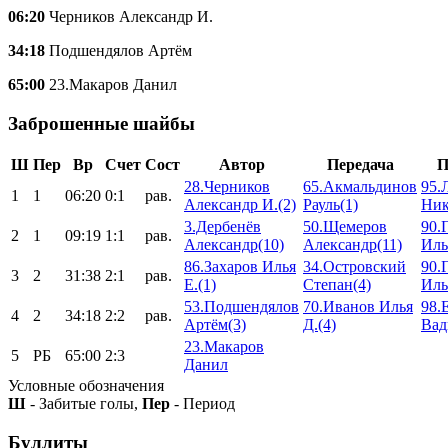
06:20
Черников Александр И.
34:18
Подшендялов Артём
65:00
23.Макаров Данил
Заброшенные шайбы
Ш
Пер
Вр
Счет
Сост
Автор
Передача
П
28.Черников
65.Акмальдинов
95.
1
1
06:20
0:1
рав.
Александр И.(2)
Рауль(1)
Ник
3.Дербенёв
50.Щемеров
90.
2
1
09:19
1:1
рав.
Александр(10)
Александр(11)
Иль
86.Захаров Илья
34.Островский
90.
3
2
31:38
2:1
рав.
Е.(1)
Степан(4)
Иль
53.Подшендялов
70.Иванов Илья
98.
4
2
34:18
2:2
рав.
Артём(3)
Д.(4)
Вад
23.Макаров
5
РБ
65:00
2:3
Данил
Условные обозначения
Ш
- Забитые голы,
Пер
- Период
Буллиты