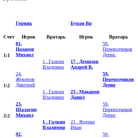
Горняк
Буран Вр
Счет
Игрок
Вратарь
Игрок
Вратарь
81.
59.
Назаров
Перевозчиков
Михаил
Денис
1:1
1 . Галкин
17 . Демидов
Владимир
Андрей В.
24.
59.
Жукенов
Перевозчиков
Дмитрий
Денис
1:2
1 . Галкин
23 . Макаров
Владимир
Данил
23.
59.
Шалагин
Перевозчиков
Михаил
Денис
2:2
1 . Галкин
21 . Яценко
Владимир
Иван
92.
59.