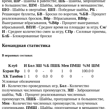
время,
ШР
- Шайбы в равенстве,
ШБ
- Шайбы, заброшенные
в большинстве,
ШМ
- Шайбы, заброшенные в меньшинстве,
ШО
- Шайбы в овертайме,
ШП
- Победные шайбы,
РБ
-
Решающие буллиты,
БВ
- Броски по воротам,
%БВ
- Процент
реализованных бросков,
Вбр
- Вбрасывания,
ВВбр
-
Выигранные вбрасывания,
%Вбр
- Процент выигранных
вбрасываний,
ВП/И
- Среднее время на площадке за игру,
См/
И
- Среднее количество смен за игру,
СПр
- Силовые приемы,
БлБ
- Блокированные броски
Командная статистика
В неравных составах
Клуб
И
Бол
ЗШ
%Б
ПШБ
Мен
ПМШ
%М
ШМ
Буран Вр
1
0
0
-
0
1
0
100.0
0
ХК Тамбов
1
1
0
0.0
0
0
0
-
0
Условные обозначения
И
- Количество проведенных игр,
Бол
- Количество
полученных численных преимуществ,
ЗШ
- Заброшенные
шайбы,
%Б
- Процент реализованных численных
преимуществ,
ПШБ
- Шайбы, пропущенные в большинстве,
Мен
- Количество численных преимуществ, полученных
соперниками,
ПМШ
- Шайбы, пропущенные в меньшинстве,