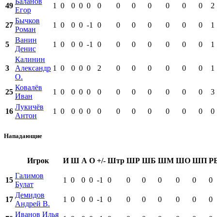
Баланов
49
1
0
0
0
0
0
0
0
0
0
0
0
2
Егор
Бычков
27
1
0
0
0
-1
0
0
0
0
0
0
0
1
Роман
Ванин
5
1
0
0
0
-1
0
0
0
0
0
0
0
1
Денис
Калинин
3
Александр
1
0
0
0
0
2
0
0
0
0
0
0
1
О.
Ковалёв
25
1
0
0
0
0
0
0
0
0
0
0
0
3
Иван
Лукичёв
16
1
0
0
0
0
0
0
0
0
0
0
0
0
Антон
Нападающие
Игрок
И
Ш
А
О
+/-
Штр
ШР
ШБ
ШМ
ШО
ШП
Р
Галимов
15
1
0
0
0
-1
0
0
0
0
0
0
0
Булат
Демидов
17
1
0
0
0
-1
0
0
0
0
0
0
0
Андрей В.
Иванов Илья