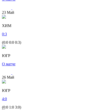
23
Май
ХИМ
0
:
3
(0:0 0:0 0:3)
ЮГР
О матче
26
Май
ЮГР
4
:
0
(0:0 1:0 3:0)