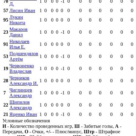
70
1
0
0
0
-1
0
0
0
0
0
0
0
Д.
57
Лисин Иван
1
0
0
0
0
0
0
0
0
0
0
0
Лукин
95
1
0
0
0
0
0
0
0
0
0
0
0
Никита
Макаров
23
1
0
0
0
-1
0
0
0
0
0
0
0
Данил
Николаев
91
1
0
0
0
0
0
0
0
0
0
0
0
Илья Е.
Подшендялов
53
1
0
0
0
-1
0
0
0
0
0
0
0
Артём
Червоненко
19
1
0
0
0
-1
0
0
0
0
0
0
0
Владислав
Черников
28
1
0
0
0
0
0
0
0
0
0
0
0
Александр И.
Чиглинцев
7
1
0
0
0
-1
0
0
0
0
0
0
0
Александр
Шипилов
22
1
0
0
0
0
0
0
0
0
0
0
0
Александр
21
Яценко Иван
1
0
0
0
-1
0
0
0
0
0
0
0
Условные обозначения
И
- Количество проведенных игр,
Ш
- Забитые голы,
А
-
Передачи,
О
- Очки,
+/-
- Плюс/минус,
Штр
- Штрафное