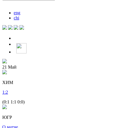
eng
chi
21
Май
ХИМ
1
:
2
(0:1 1:1 0:0)
ЮГР
О матче