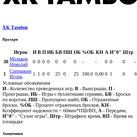
ХК Тамбов
Вратари
Игрок
И
В
П
ИБ
БВ
ПШ
ОБ
%ОБ
КН
А
И"0"
Штр
Мольков
30
0
0
0
0
0
0
0
-
-
0
0
0
-
Николай
Сапрыкин
1
1
1
0
0
25
0
25
100.0
0.00
0
1
0
6
Игорь
Условные обозначения
И
- Количество проведенных игр,
В
- Выигрыши,
П
-
Проигрыши,
ИБ
- Игры с буллитными сериями,
БВ
- Броски
по воротам,
ПШ
- Пропущено шайб,
ОБ
- Отраженные
броски,
%ОБ
- Процент отраженных бросков,
КН
-
Коэффициент надежности = 60мин*ПШ/ВП,
А
- Передачи,
И"0"
- "Сухие игры",
Штр
- Штрафное время,
ВП
- Время на
площадке
Защитники