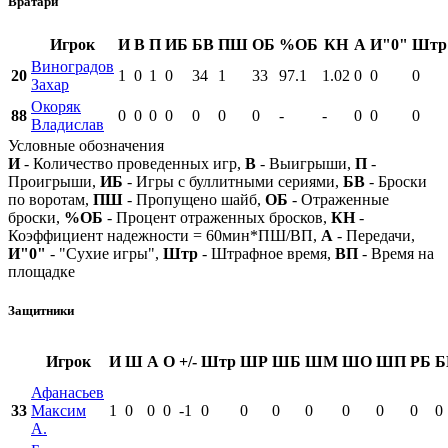
Вратари
Игрок
И
В
П
ИБ
БВ
ПШ
ОБ
%ОБ
КН
А
И"0"
Штр
Виноградов
20
1
0
1
0
34
1
33
97.1
1.02
0
0
0
Захар
Окоряк
88
0
0
0
0
0
0
0
-
-
0
0
0
Владислав
Условные обозначения
И
- Количество проведенных игр,
В
- Выигрыши,
П
-
Проигрыши,
ИБ
- Игры с буллитными сериями,
БВ
- Броски
по воротам,
ПШ
- Пропущено шайб,
ОБ
- Отраженные
броски,
%ОБ
- Процент отраженных бросков,
КН
-
Коэффициент надежности = 60мин*ПШ/ВП,
А
- Передачи,
И"0"
- "Сухие игры",
Штр
- Штрафное время,
ВП
- Время на
площадке
Защитники
Игрок
И
Ш
А
О
+/-
Штр
ШР
ШБ
ШМ
ШО
ШП
РБ
Б
Афанасьев
33
Максим
1
0
0
0
-1
0
0
0
0
0
0
0
0
А.