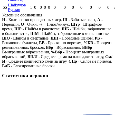
Шайхулов
55
1
0
0
0
0
0
0
0
0
0
0
0
Руслан
Условные обозначения
И
- Количество проведенных игр,
Ш
- Забитые голы,
А
-
Передачи,
О
- Очки,
+/-
- Плюс/минус,
Штр
- Штрафное
время,
ШР
- Шайбы в равенстве,
ШБ
- Шайбы, заброшенные
в большинстве,
ШМ
- Шайбы, заброшенные в меньшинстве,
ШО
- Шайбы в овертайме,
ШП
- Победные шайбы,
РБ
-
Решающие буллиты,
БВ
- Броски по воротам,
%БВ
- Процент
реализованных бросков,
Вбр
- Вбрасывания,
ВВбр
-
Выигранные вбрасывания,
%Вбр
- Процент выигранных
вбрасываний,
ВП/И
- Среднее время на площадке за игру,
См/
И
- Среднее количество смен за игру,
СПр
- Силовые приемы,
БлБ
- Блокированные броски
Статистика игроков