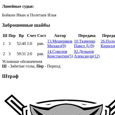
Линейные судьи:
Бойкин Иван и Полетаев Илья
Заброшенные шайбы
Ш
Пер
Вр
Счет
Сост
Автор
Передача
Перед
13.Мещеряков
10.Ткаченко
26.Поло
1
3
52:40
1:0
рав.
Михаил(9)
Павел Д.(9)
Кирилл(
14.Соколов
92.Дельнов
2
3
59:31
2:0
рав.
Константин(5)
Александр(12)
Условные обозначения
Ш
- Забитые голы,
Пер
- Период
Штраф