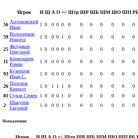
Игрок
И
Ш
А
О
+/-
Штр
ШР
ШБ
ШМ
ШО
ШП
Р
Антоновский
56
1
0
0
0
0
0
0
0
0
0
0
0
Иван
Волосенков
59
1
0
0
0
1
0
0
0
0
0
0
0
Никита
Желдаков
25
1
0
0
0
0
0
0
0
0
0
0
0
Григорий
Кривошеев
11
1
0
0
0
0
0
0
0
0
0
0
0
Роман
Кузнецов
93
1
0
0
0
0
0
0
0
0
0
0
0
Иван С.
Полохов
26
1
0
1
1
1
0
0
0
0
0
0
0
Кирилл
81
Сухов Семён
1
0
0
0
1
0
0
0
0
0
0
0
Шакуров
2
1
0
0
0
1
0
0
0
0
0
0
0
Евгений
Нападающие
Игрок
И
Ш
А
О
+/-
Штр
ШР
ШБ
ШМ
ШО
ШП
РБ