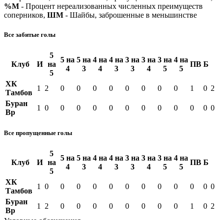
%М
- Процент нереализованных численных преимуществ
соперников,
ШМ
- Шайбы, заброшенные в меньшинстве
Все забитые голы
5
5 на
5 на
4 на
4 на
3 на
3 на
3 на
4 на
Клуб
И
на
ПВ
Б
4
3
4
3
3
4
5
5
5
ХК
1
2
0
0
0
0
0
0
0
0
1
0
2
Тамбов
Буран
1
0
0
0
0
0
0
0
0
0
0
0
0
Вр
Все пропущенные голы
5
5 на
5 на
4 на
4 на
3 на
3 на
3 на
4 на
Клуб
И
на
ПВ
Б
4
3
4
3
3
4
5
5
5
ХК
1
0
0
0
0
0
0
0
0
0
0
0
0
Тамбов
Буран
1
2
0
0
0
0
0
0
0
0
1
0
2
Вр