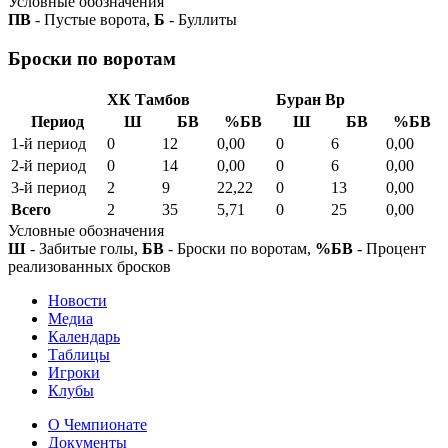
Условные обозначения
ПВ
- Пустые ворота,
Б
- Буллиты
Броски по воротам
ХК Тамбов
Буран Вр
Период
Ш
БВ
%БВ
Ш
БВ
%БВ
1-й период
0
12
0,00
0
6
0,00
2-й период
0
14
0,00
0
6
0,00
3-й период
2
9
22,22
0
13
0,00
Всего
2
35
5,71
0
25
0,00
Условные обозначения
Ш
- Забитые голы,
БВ
- Броски по воротам,
%БВ
- Процент
реализованных бросков
Новости
Медиа
Календарь
Таблицы
Игроки
Клубы
О Чемпионате
Документы