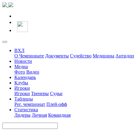
ВХЛ
О Чемпионате
Документы
Судейство
Медицина
Антидоп
Новости
Медиа
Фото
Видео
Календарь
Клубы
Игроки
Игроки
Тренеры
Судьи
Таблицы
Рег. чемпионат
Плей-офф
Статистика
Лидеры
Личная
Командная