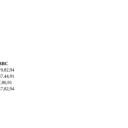
ВВС
19,82,94
37,44,91
7,86,91
47,82,94