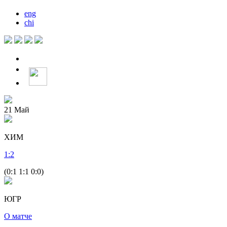
eng
chi
21
Май
ХИМ
1
:
2
(0:1 1:1 0:0)
ЮГР
О матче