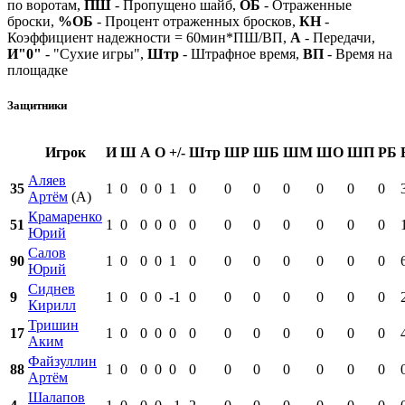
по воротам,
ПШ
- Пропущено шайб,
ОБ
- Отраженные
броски,
%ОБ
- Процент отраженных бросков,
КН
-
Коэффициент надежности = 60мин*ПШ/ВП,
А
- Передачи,
И"0"
- "Сухие игры",
Штр
- Штрафное время,
ВП
- Время на
площадке
Защитники
Игрок
И
Ш
А
О
+/-
Штр
ШР
ШБ
ШМ
ШО
ШП
РБ
Аляев
35
1
0
0
0
1
0
0
0
0
0
0
0
Артём
(А)
Крамаренко
51
1
0
0
0
0
0
0
0
0
0
0
0
Юрий
Салов
90
1
0
0
0
1
0
0
0
0
0
0
0
Юрий
Сиднев
9
1
0
0
0
-1
0
0
0
0
0
0
0
Кирилл
Тришин
17
1
0
0
0
0
0
0
0
0
0
0
0
Аким
Файзуллин
88
1
0
0
0
0
0
0
0
0
0
0
0
Артём
Шалапов