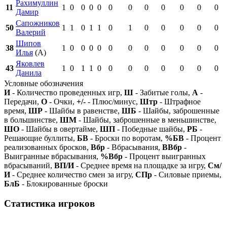
Рахимуллин
11
1
0
0
0
0
0
0
0
0
0
0
0
Дамир
Сапожников
50
1
1
0
1
1
0
1
0
0
0
0
0
Валерий
Шипов
38
1
0
0
0
0
0
0
0
0
0
0
0
Илья
(А)
Яковлев
43
1
0
1
1
0
0
0
0
0
0
0
0
Данила
Условные обозначения
И
- Количество проведенных игр,
Ш
- Забитые голы,
А
-
Передачи,
О
- Очки,
+/-
- Плюс/минус,
Штр
- Штрафное
время,
ШР
- Шайбы в равенстве,
ШБ
- Шайбы, заброшенные
в большинстве,
ШМ
- Шайбы, заброшенные в меньшинстве,
ШО
- Шайбы в овертайме,
ШП
- Победные шайбы,
РБ
-
Решающие буллиты,
БВ
- Броски по воротам,
%БВ
- Процент
реализованных бросков,
Вбр
- Вбрасывания,
ВВбр
-
Выигранные вбрасывания,
%Вбр
- Процент выигранных
вбрасываний,
ВП/И
- Среднее время на площадке за игру,
См/
И
- Среднее количество смен за игру,
СПр
- Силовые приемы,
БлБ
- Блокированные броски
Статистика игроков