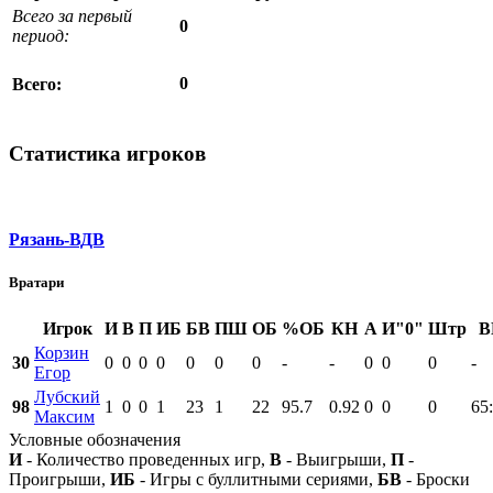
Всего за первый
0
период:
0
Всего:
Статистика игроков
Рязань-ВДВ
Вратари
Игрок
И
В
П
ИБ
БВ
ПШ
ОБ
%ОБ
КН
А
И"0"
Штр
В
Корзин
30
0
0
0
0
0
0
0
-
-
0
0
0
-
Егор
Лубский
98
1
0
0
1
23
1
22
95.7
0.92
0
0
0
65
Максим
Условные обозначения
И
- Количество проведенных игр,
В
- Выигрыши,
П
-
Проигрыши,
ИБ
- Игры с буллитными сериями,
БВ
- Броски