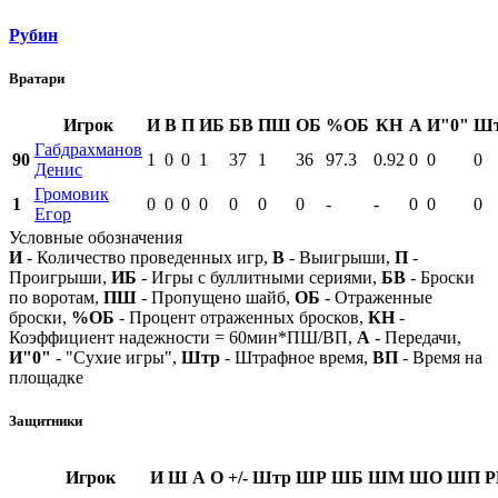
Рубин
Вратари
Игрок
И
В
П
ИБ
БВ
ПШ
ОБ
%ОБ
КН
А
И"0"
Ш
Габдрахманов
90
1
0
0
1
37
1
36
97.3
0.92
0
0
0
Денис
Громовик
1
0
0
0
0
0
0
0
-
-
0
0
0
Егор
Условные обозначения
И
- Количество проведенных игр,
В
- Выигрыши,
П
-
Проигрыши,
ИБ
- Игры с буллитными сериями,
БВ
- Броски
по воротам,
ПШ
- Пропущено шайб,
ОБ
- Отраженные
броски,
%ОБ
- Процент отраженных бросков,
КН
-
Коэффициент надежности = 60мин*ПШ/ВП,
А
- Передачи,
И"0"
- "Сухие игры",
Штр
- Штрафное время,
ВП
- Время на
площадке
Защитники
Игрок
И
Ш
А
О
+/-
Штр
ШР
ШБ
ШМ
ШО
ШП
Р