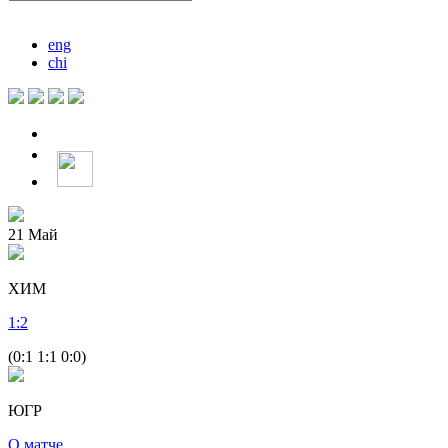
eng
chi
21
Май
ХИМ
1
:
2
(0:1 1:1 0:0)
ЮГР
О матче