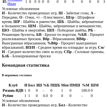
85
1
0
0
0
0
0
0
0
0
0
0
0
3
Иван
Условные обозначения
И
- Количество проведенных игр,
Ш
- Забитые голы,
А
-
Передачи,
О
- Очки,
+/-
- Плюс/минус,
Штр
- Штрафное
время,
ШР
- Шайбы в равенстве,
ШБ
- Шайбы, заброшенные
в большинстве,
ШМ
- Шайбы, заброшенные в меньшинстве,
ШО
- Шайбы в овертайме,
ШП
- Победные шайбы,
РБ
-
Решающие буллиты,
БВ
- Броски по воротам,
%БВ
- Процент
реализованных бросков,
Вбр
- Вбрасывания,
ВВбр
-
Выигранные вбрасывания,
%Вбр
- Процент выигранных
вбрасываний,
ВП/И
- Среднее время на площадке за игру,
См/
И
- Среднее количество смен за игру,
СПр
- Силовые приемы,
БлБ
- Блокированные броски
Командная статистика
В неравных составах
Клуб
И
Бол
ЗШ
%Б
ПШБ
Мен
ПМШ
%М
ШМ
Рязань-ВДВ
1
0
0
-
0
1
0
100.0
0
Рубин
1
1
0
0.0
0
0
0
-
0
Условные обозначения
И
- Количество проведенных игр,
Бол
- Количество