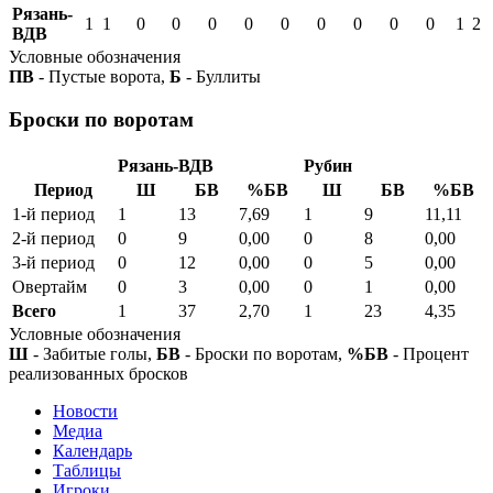
Рязань-
1
1
0
0
0
0
0
0
0
0
0
1
2
ВДВ
Условные обозначения
ПВ
- Пустые ворота,
Б
- Буллиты
Броски по воротам
Рязань-ВДВ
Рубин
Период
Ш
БВ
%БВ
Ш
БВ
%БВ
1-й период
1
13
7,69
1
9
11,11
2-й период
0
9
0,00
0
8
0,00
3-й период
0
12
0,00
0
5
0,00
Овертайм
0
3
0,00
0
1
0,00
Всего
1
37
2,70
1
23
4,35
Условные обозначения
Ш
- Забитые голы,
БВ
- Броски по воротам,
%БВ
- Процент
реализованных бросков
Новости
Медиа
Календарь
Таблицы
Игроки