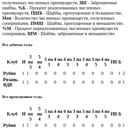
полученных численных преимуществ,
ЗШ
- Заброшенные
шайбы,
%Б
- Процент реализованных численных
преимуществ,
ПШБ
- Шайбы, пропущенные в большинстве,
Мен
- Количество численных преимуществ, полученных
соперниками,
ПМШ
- Шайбы, пропущенные в меньшинстве,
%М
- Процент нереализованных численных преимуществ
соперников,
ШМ
- Шайбы, заброшенные в меньшинстве
Все забитые голы
5
5
5 на
4 на
4 на
3 на
3 на
3 на
4 на
Клуб
И
на
на
ПВ
Б
3
4
3
3
4
5
5
5
4
Рубин
1
1
0
0
0
0
0
0
0
0
0
1
2
Рязань-
1
1
0
0
0
0
0
0
0
0
0
0
1
ВДВ
Все пропущенные голы
5
5
5 на
4 на
4 на
3 на
3 на
3 на
4 на
Клуб
И
на
на
ПВ
Б
3
4
3
3
4
5
5
5
4
Рубин
1
1
0
0
0
0
0
0
0
0
0
0
1