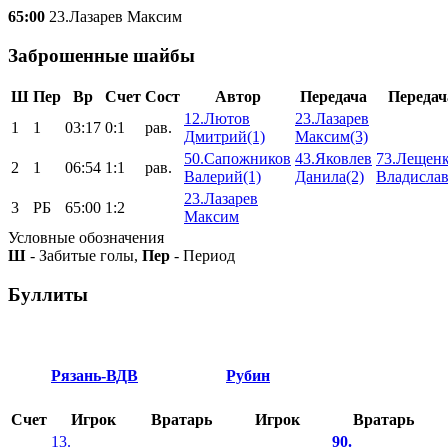
65:00
23.Лазарев Максим
Заброшенные шайбы
Ш
Пер
Вр
Счет
Сост
Автор
Передача
Передач
12.Лютов
23.Лазарев
1
1
03:17
0:1
рав.
Дмитрий(1)
Максим(3)
50.Сапожников
43.Яковлев
73.Лещен
2
1
06:54
1:1
рав.
Валерий(1)
Данила(2)
Владислав
23.Лазарев
3
РБ
65:00
1:2
Максим
Условные обозначения
Ш
- Забитые голы,
Пер
- Период
Буллиты
Рязань-ВДВ
Рубин
Счет
Игрок
Вратарь
Игрок
Вратарь
13.
90.