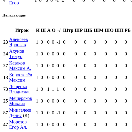
4
1
0
0
0
-1
2
0
0
0
0
0
0
Егор
Нападающие
Игрок
И
Ш
А
О
+/-
Штр
ШР
ШБ
ШМ
ШО
ШП
РБ
Алексеев
23
1
0
0
0
-1
0
0
0
0
0
0
0
Ярослав
Ахунов
24
1
0
0
0
0
0
0
0
0
0
0
0
Тимур
Казаков
27
1
0
0
0
0
0
0
0
0
0
0
0
Максим А.
Коростелёв
13
1
0
0
0
0
0
0
0
0
0
0
0
Максим
Лещенко
73
1
0
1
1
1
0
0
0
0
0
0
0
Владислав
Мещеряков
25
1
0
0
0
0
0
0
0
0
0
0
0
Михаил
Мингалеев
87
1
0
0
0
-1
0
0
0
0
0
0
0
Денис
(К)
Морозов
47
1
0
0
0
0
0
0
0
0
0
0
0
Егор Ал.