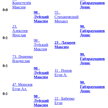
Коростелёв
Габдрахманов
Максим
Денис
0:0
98 .
55 .
Лубский
Стихановский
Максим
Михаил
23.
90.
Алексеев
Габдрахманов
Ярослав
Денис
0:1
98 .
23 . Лазарев
Лубский
Максим
Максим
90.
73. Лещенко
Габдрахманов
Владислав
Денис
0:1
98 .
11 . Попов
Лубский
Егор А.
Максим
90.
47. Морозов
Габдрахманов
Егор Ал.
Денис
0:1
98 .
22 . Бабенко
Лубский
Егор
Максим