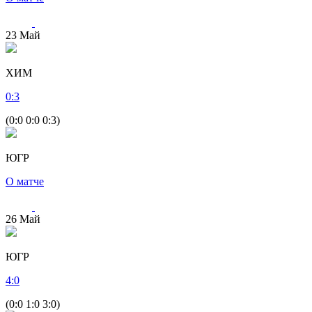
23
Май
ХИМ
0
:
3
(0:0 0:0 0:3)
ЮГР
О матче
26
Май
ЮГР
4
:
0
(0:0 1:0 3:0)