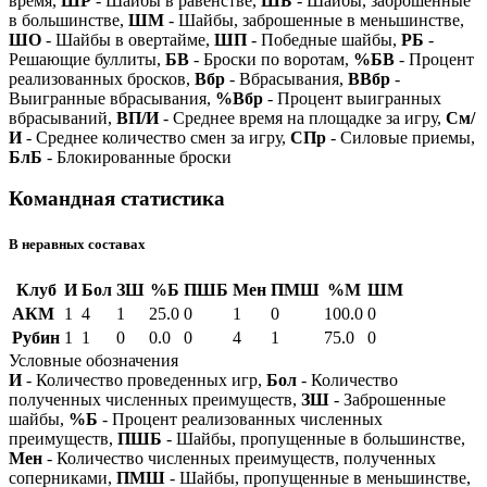
время,
ШР
- Шайбы в равенстве,
ШБ
- Шайбы, заброшенные
в большинстве,
ШМ
- Шайбы, заброшенные в меньшинстве,
ШО
- Шайбы в овертайме,
ШП
- Победные шайбы,
РБ
-
Решающие буллиты,
БВ
- Броски по воротам,
%БВ
- Процент
реализованных бросков,
Вбр
- Вбрасывания,
ВВбр
-
Выигранные вбрасывания,
%Вбр
- Процент выигранных
вбрасываний,
ВП/И
- Среднее время на площадке за игру,
См/
И
- Среднее количество смен за игру,
СПр
- Силовые приемы,
БлБ
- Блокированные броски
Командная статистика
В неравных составах
Клуб
И
Бол
ЗШ
%Б
ПШБ
Мен
ПМШ
%М
ШМ
АКМ
1
4
1
25.0
0
1
0
100.0
0
Рубин
1
1
0
0.0
0
4
1
75.0
0
Условные обозначения
И
- Количество проведенных игр,
Бол
- Количество
полученных численных преимуществ,
ЗШ
- Заброшенные
шайбы,
%Б
- Процент реализованных численных
преимуществ,
ПШБ
- Шайбы, пропущенные в большинстве,
Мен
- Количество численных преимуществ, полученных
соперниками,
ПМШ
- Шайбы, пропущенные в меньшинстве,