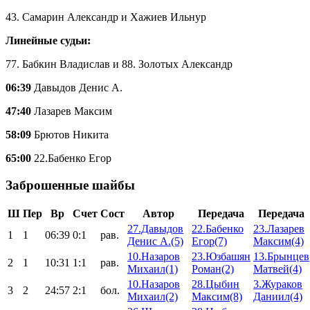
43. Самарин Александр и Хажиев Ильнур
Линейные судьи:
77. Бабкин Владислав и 88. Золотых Александр
06:39
Давыдов Денис А.
47:40
Лазарев Максим
58:09
Брютов Никита
65:00
22.Бабенко Егор
Заброшенные шайбы
Ш
Пер
Вр
Счет
Сост
Автор
Передача
Передача
27.Давыдов
22.Бабенко
23.Лазарев
1
1
06:39
0:1
рав.
Денис А.(5)
Егор(7)
Максим(4)
10.Назаров
23.Юзбашян
13.Брынцев
2
1
10:31
1:1
рав.
Михаил(1)
Роман(2)
Матвей(4)
10.Назаров
28.Цыбин
3.Жураков
3
2
24:57
2:1
бол.
Михаил(2)
Максим(8)
Даниил(4)