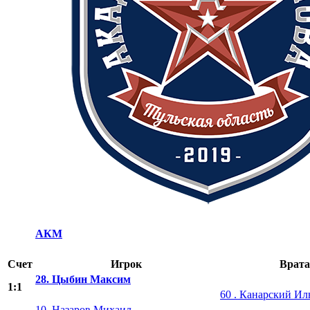
АКМ
Счет
Игрок
Врата
28. Цыбин Максим
1:1
60 . Канарский Ил
10. Назаров Михаил