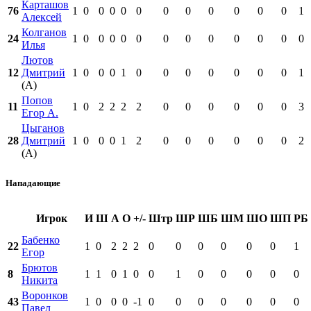
Карташов
76
1
0
0
0
0
0
0
0
0
0
0
0
1
Алексей
Колганов
24
1
0
0
0
0
0
0
0
0
0
0
0
0
Илья
Лютов
12
Дмитрий
1
0
0
0
1
0
0
0
0
0
0
0
1
(А)
Попов
11
1
0
2
2
2
2
0
0
0
0
0
0
3
Егор А.
Цыганов
28
Дмитрий
1
0
0
0
1
2
0
0
0
0
0
0
2
(А)
Нападающие
Игрок
И
Ш
А
О
+/-
Штр
ШР
ШБ
ШМ
ШО
ШП
РБ
Бабенко
22
1
0
2
2
2
0
0
0
0
0
0
1
Егор
Брютов
8
1
1
0
1
0
0
1
0
0
0
0
0
Никита
Воронков
43
1
0
0
0
-1
0
0
0
0
0
0
0
Павел