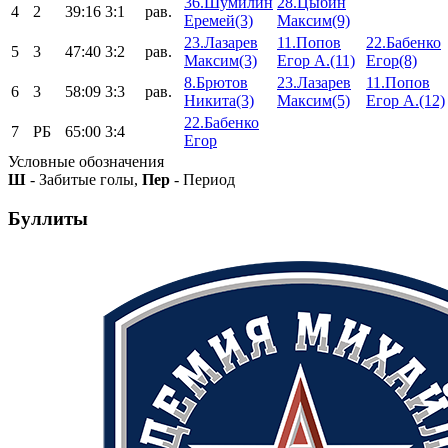
36.Шумилин
28.Цыбин
4
2
39:16
3:1
рав.
Еремей(3)
Максим(9)
23.Лазарев
11.Попов
22.Бабенко
5
3
47:40
3:2
рав.
Максим(3)
Егор А.(11)
Егор(8)
8.Брютов
23.Лазарев
11.Попов
6
3
58:09
3:3
рав.
Никита(3)
Максим(5)
Егор А.(12)
22.Бабенко
7
РБ
65:00
3:4
Егор
Условные обозначения
Ш
- Забитые голы,
Пер
- Период
Буллиты