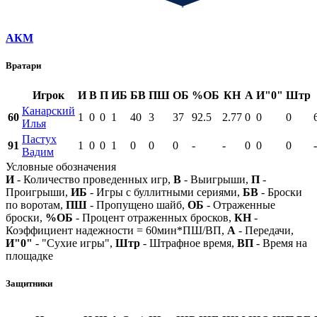
АКМ
Вратари
Игрок
И
В
П
ИБ
БВ
ПШ
ОБ
%ОБ
КН
А
И"0"
Штр
Канарский
60
1
0
0
1
40
3
37
92.5
2.77
0
0
0
Илья
Пастух
91
1
0
0
1
0
0
0
-
-
0
0
0
-
Вадим
Условные обозначения
И
- Количество проведенных игр,
В
- Выигрыши,
П
-
Проигрыши,
ИБ
- Игры с буллитными сериями,
БВ
- Броски
по воротам,
ПШ
- Пропущено шайб,
ОБ
- Отраженные
броски,
%ОБ
- Процент отраженных бросков,
КН
-
Коэффициент надежности = 60мин*ПШ/ВП,
А
- Передачи,
И"0"
- "Сухие игры",
Штр
- Штрафное время,
ВП
- Время на
площадке
Защитники