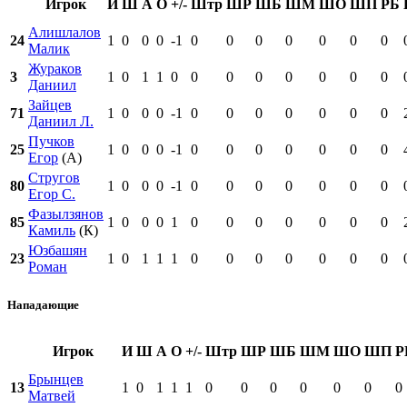
Игрок
И
Ш
А
О
+/-
Штр
ШР
ШБ
ШМ
ШО
ШП
РБ
Алишлалов
24
1
0
0
0
-1
0
0
0
0
0
0
0
Малик
Жураков
3
1
0
1
1
0
0
0
0
0
0
0
0
Даниил
Зайцев
71
1
0
0
0
-1
0
0
0
0
0
0
0
Даниил Л.
Пучков
25
1
0
0
0
-1
0
0
0
0
0
0
0
Егор
(А)
Стругов
80
1
0
0
0
-1
0
0
0
0
0
0
0
Егор С.
Фазылзянов
85
1
0
0
0
1
0
0
0
0
0
0
0
Камиль
(К)
Юзбашян
23
1
0
1
1
1
0
0
0
0
0
0
0
Роман
Нападающие
Игрок
И
Ш
А
О
+/-
Штр
ШР
ШБ
ШМ
ШО
ШП
Р
Брынцев
13
1
0
1
1
1
0
0
0
0
0
0
0
Матвей