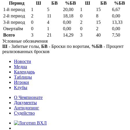
Период
Ш
БВ
%БВ
Ш
БВ
%БВ
1-й период
1
5
20,00
1
15
6,67
2-й период
2
11
18,18
0
8
0,00
3-й период
0
4
0,00
2
15
13,33
Овертайм
0
1
0,00
0
2
0,00
Всего
3
21
14,29
3
40
7,50
Условные обозначения
Ш
- Забитые голы,
БВ
- Броски по воротам,
%БВ
- Процент
реализованных бросков
Новости
Медиа
Календарь
Таблицы
Игроки
Клубы
О Чемпионате
Документы
Антидопинг
Судейство