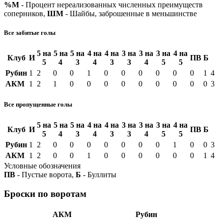
%М
- Процент нереализованных численных преимуществ
соперников,
ШМ
- Шайбы, заброшенные в меньшинстве
Все забитые голы
5 на
5 на
5 на
4 на
4 на
3 на
3 на
3 на
4 на
Клуб
И
ПВ
Б
5
4
3
4
3
3
4
5
5
Рубин
1
2
0
0
1
0
0
0
0
0
0
1
4
АКМ
1
2
1
0
0
0
0
0
0
0
0
0
3
Все пропущенные голы
5 на
5 на
5 на
4 на
4 на
3 на
3 на
3 на
4 на
Клуб
И
ПВ
Б
5
4
3
4
3
3
4
5
5
Рубин
1
2
0
0
0
0
0
0
0
1
0
0
3
АКМ
1
2
0
0
1
0
0
0
0
0
0
1
4
Условные обозначения
ПВ
- Пустые ворота,
Б
- Буллиты
Броски по воротам
АКМ
Рубин