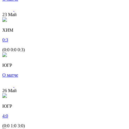
23
Май
ХИМ
0
:
3
(0:0 0:0 0:3)
ЮГР
О матче
26
Май
ЮГР
4
:
0
(0:0 1:0 3:0)