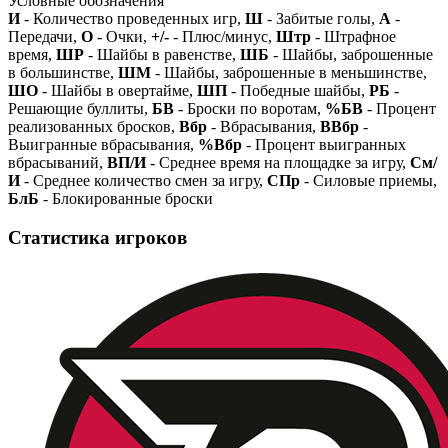
Условные обозначения
И
- Количество проведенных игр,
Ш
- Забитые голы,
А
-
Передачи,
О
- Очки,
+/-
- Плюс/минус,
Штр
- Штрафное
время,
ШР
- Шайбы в равенстве,
ШБ
- Шайбы, заброшенные
в большинстве,
ШМ
- Шайбы, заброшенные в меньшинстве,
ШО
- Шайбы в овертайме,
ШП
- Победные шайбы,
РБ
-
Решающие буллиты,
БВ
- Броски по воротам,
%БВ
- Процент
реализованных бросков,
Вбр
- Вбрасывания,
ВВбр
-
Выигранные вбрасывания,
%Вбр
- Процент выигранных
вбрасываний,
ВП/И
- Среднее время на площадке за игру,
См/
И
- Среднее количество смен за игру,
СПр
- Силовые приемы,
БлБ
- Блокированные броски
Статистика игроков