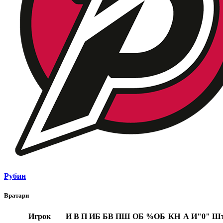
Рубин
Вратари
Игрок
И
В
П
ИБ
БВ
ПШ
ОБ
%ОБ
КН
А
И"0"
Ш