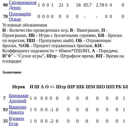
Габдрахманов
90
1
0
0
1
21
3
18
85.7
2.78
0
0
0
Денис
Пономарёв
70
0
0
0
0
0
0
0
-
-
0
0
0
Оскар
Условные обозначения
И
- Количество проведенных игр,
В
- Выигрыши,
П
-
Проигрыши,
ИБ
- Игры с буллитными сериями,
БВ
- Броски
по воротам,
ПШ
- Пропущено шайб,
ОБ
- Отраженные
броски,
%ОБ
- Процент отраженных бросков,
КН
-
Коэффициент надежности = 60мин*ПШ/ВП,
А
- Передачи,
И"0"
- "Сухие игры",
Штр
- Штрафное время,
ВП
- Время на
площадке
Защитники
Игрок
И
Ш
А
О
+/-
Штр
ШР
ШБ
ШМ
ШО
ШП
РБ
Б
Бринкман
7
1
0
0
0
0
0
0
0
0
0
0
0
1
Арсений
Ващенко
93
1
0
0
0
-1
0
0
0
0
0
0
0
1
Никита
Вдовин
35
1
0
0
0
-2
0
0
0
0
0
0
0
1
Егор