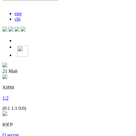
eng
chi
21
Май
ХИМ
1
:
2
(0:1 1:1 0:0)
ЮГР
О матче