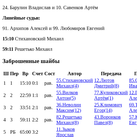
24. Барулин Владислав и 10. Савенков Артём
Линейные судьи:
91. Архипов Алексей и 99. Любомиров Евгений
15:10
Стихановский Михаил
59:11
Решетько Михаил
Заброшенные шайбы
Ш
Пер
Вр
Счет
Сост
Автор
Передача
П
55.Стихановский
12.Лютов
85.
1
1
15:10
0:1
рав.
Михаил(4)
Дмитрий(8)
Ива
55.Вилков
77.Куликовский
12.
2
2
22:59
1:1
рав.
Антон(5)
Артём(1)
Але
36.Неволин
25.Климович
69.
3
2
33:51
2:1
рав.
Максим(12)
Егор(14)
Але
82.Решетько
43.Воронков
57.
4
3
59:11
2:2
рав.
Михаил(8)
Павел(8)
Евг
11.Зыков
5
РБ
65:00
3:2
Ярослав