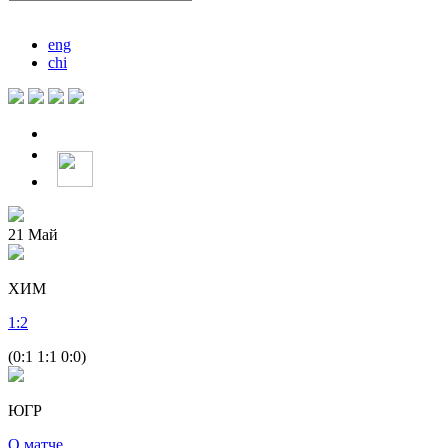
eng
chi
21
Май
ХИМ
1
:
2
(0:1 1:1 0:0)
ЮГР
О матче