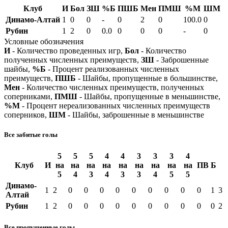
Клуб
И
Бол
ЗШ
%Б
ПШБ
Мен
ПМШ
%М
ШМ
Динамо-Алтай
1
0
0
-
0
2
0
100.0
0
Рубин
1
2
0
0.0
0
0
0
-
0
Условные обозначения
И
- Количество проведенных игр,
Бол
- Количество
полученных численных преимуществ,
ЗШ
- Заброшенные
шайбы,
%Б
- Процент реализованных численных
преимуществ,
ПШБ
- Шайбы, пропущенные в большинстве,
Мен
- Количество численных преимуществ, полученных
соперниками,
ПМШ
- Шайбы, пропущенные в меньшинстве,
%М
- Процент нереализованных численных преимуществ
соперников,
ШМ
- Шайбы, заброшенные в меньшинстве
Все забитые голы
5
5
5
4
4
3
3
3
4
Клуб
И
на
на
на
на
на
на
на
на
на
ПВ
Б
5
4
3
4
3
3
4
5
5
Динамо-
1
2
0
0
0
0
0
0
0
0
0
1
3
Алтай
Рубин
1
2
0
0
0
0
0
0
0
0
0
0
2
Все пропущенные голы