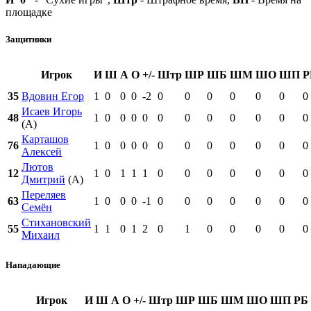
площадке
Защитники
Игрок
И
Ш
А
О
+/-
Штр
ШР
ШБ
ШМ
ШО
ШП
Р
35
Вдовин Егор
1
0
0
0
-2
0
0
0
0
0
0
0
Исаев Игорь
48
1
0
0
0
0
0
0
0
0
0
0
0
(А)
Карташов
76
1
0
0
0
0
0
0
0
0
0
0
0
Алексей
Лютов
12
1
0
1
1
1
0
0
0
0
0
0
0
Дмитрий
(А)
Переляев
63
1
0
0
0
-1
0
0
0
0
0
0
0
Семён
Стихановский
55
1
1
0
1
2
0
1
0
0
0
0
0
Михаил
Нападающие
Игрок
И
Ш
А
О
+/-
Штр
ШР
ШБ
ШМ
ШО
ШП
РБ