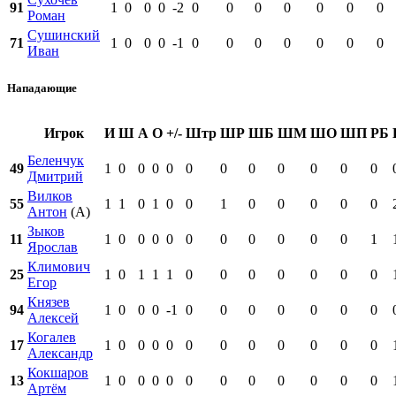
91
1
0
0
0
-2
0
0
0
0
0
0
0
Роман
Сушинский
71
1
0
0
0
-1
0
0
0
0
0
0
0
Иван
Нападающие
Игрок
И
Ш
А
О
+/-
Штр
ШР
ШБ
ШМ
ШО
ШП
РБ
Беленчук
49
1
0
0
0
0
0
0
0
0
0
0
0
Дмитрий
Вилков
55
1
1
0
1
0
0
1
0
0
0
0
0
Антон
(А)
Зыков
11
1
0
0
0
0
0
0
0
0
0
0
1
Ярослав
Климович
25
1
0
1
1
1
0
0
0
0
0
0
0
Егор
Князев
94
1
0
0
0
-1
0
0
0
0
0
0
0
Алексей
Когалев
17
1
0
0
0
0
0
0
0
0
0
0
0
Александр
Кокшаров
13
1
0
0
0
0
0
0
0
0
0
0
0
Артём