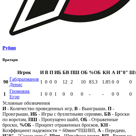
Рубин
Вратари
Игрок
И
В
П
ИБ
БВ
ПШ
ОБ
%ОБ
КН
А
И"0"
Ш
Габдрахманов
90
1
0
0
0
12
2
10
83.3
1.85
0
0
0
Денис
Громовик
1
1
0
0
1
0
0
0
-
-
0
0
0
Егор
Условные обозначения
И
- Количество проведенных игр,
В
- Выигрыши,
П
-
Проигрыши,
ИБ
- Игры с буллитными сериями,
БВ
- Броски
по воротам,
ПШ
- Пропущено шайб,
ОБ
- Отраженные
броски,
%ОБ
- Процент отраженных бросков,
КН
-
Коэффициент надежности = 60мин*ПШ/ВП,
А
- Передачи,
И"0"
- "Сухие игры",
Штр
- Штрафное время,
ВП
- Время на