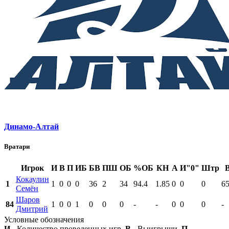
Динамо-Алтай
Вратари
Игрок
И
В
П
ИБ
БВ
ПШ
ОБ
%ОБ
КН
А
И"0"
Штр
Кокаулин
1
1
0
0
0
36
2
34
94.4
1.85
0
0
0
65
Семён
Шаров
84
1
0
0
1
0
0
0
-
-
0
0
0
-
Дмитрий
Условные обозначения
И
- Количество проведенных игр,
В
- Выигрыши,
П
-