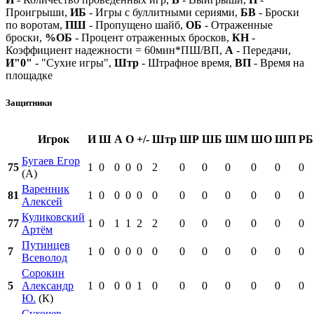
Проигрыши,
ИБ
- Игры с буллитными сериями,
БВ
- Броски
по воротам,
ПШ
- Пропущено шайб,
ОБ
- Отраженные
броски,
%ОБ
- Процент отраженных бросков,
КН
-
Коэффициент надежности = 60мин*ПШ/ВП,
А
- Передачи,
И"0"
- "Сухие игры",
Штр
- Штрафное время,
ВП
- Время на
площадке
Защитники
Игрок
И
Ш
А
О
+/-
Штр
ШР
ШБ
ШМ
ШО
ШП
РБ
Бугаев Егор
75
1
0
0
0
0
2
0
0
0
0
0
0
(А)
Варенник
81
1
0
0
0
0
0
0
0
0
0
0
0
Алексей
Куликовский
77
1
0
1
1
2
2
0
0
0
0
0
0
Артём
Путинцев
7
1
0
0
0
0
0
0
0
0
0
0
0
Всеволод
Сорокин
5
Александр
1
0
0
0
1
0
0
0
0
0
0
0
Ю.
(К)
Сухочев