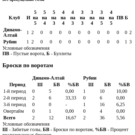
5
5
5
4
4
3
3
3
4
Клуб
И
на
на
на
на
на
на
на
на
на
ПВ
Б
5
4
3
4
3
3
4
5
5
Динамо-
1
2
0
0
0
0
0
0
0
0
0
0
2
Алтай
Рубин
1
2
0
0
0
0
0
0
0
0
0
1
3
Условные обозначения
ПВ
- Пустые ворота,
Б
- Буллиты
Броски по воротам
Динамо-Алтай
Рубин
Период
Ш
БВ
%БВ
Ш
БВ
%БВ
1-й период
0
5
0,00
1
10
10,00
2-й период
2
6
33,33
0
6
0,00
3-й период
0
0
-
1
16
6,25
Овертайм
0
1
0,00
0
4
0,00
Всего
2
12
16,67
2
36
5,56
Условные обозначения
Ш
- Забитые голы,
БВ
- Броски по воротам,
%БВ
- Процент
реализованных бросков