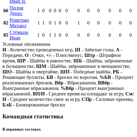
Иван В.
Пилия
66
1
0
0
0
0
0
0
0
0
0
0
0
Денис
Решетько
82
1
1
0
1
0
0
1
0
0
0
0
0
Михаил
Стёжкин
85
1
0
1
1
0
0
0
0
0
0
0
0
Иван
Условные обозначения
И
- Количество проведенных игр,
Ш
- Забитые голы,
А
-
Передачи,
О
- Очки,
+/-
- Плюс/минус,
Штр
- Штрафное
время,
ШР
- Шайбы в равенстве,
ШБ
- Шайбы, заброшенные
в большинстве,
ШМ
- Шайбы, заброшенные в меньшинстве,
ШО
- Шайбы в овертайме,
ШП
- Победные шайбы,
РБ
-
Решающие буллиты,
БВ
- Броски по воротам,
%БВ
- Процент
реализованных бросков,
Вбр
- Вбрасывания,
ВВбр
-
Выигранные вбрасывания,
%Вбр
- Процент выигранных
вбрасываний,
ВП/И
- Среднее время на площадке за игру,
См/
И
- Среднее количество смен за игру,
СПр
- Силовые приемы,
БлБ
- Блокированные броски
Командная статистика
В неравных составах