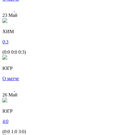
23
Май
ХИМ
0
:
3
(0:0 0:0 0:3)
ЮГР
О матче
26
Май
ЮГР
4
:
0
(0:0 1:0 3:0)