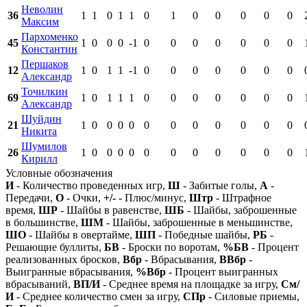
Неволин
36
1
1
0
1
1
0
1
0
0
0
0
0
Максим
Пархоменко
45
1
0
0
0
-1
0
0
0
0
0
0
0
Константин
Першаков
12
1
0
1
1
-1
0
0
0
0
0
0
0
Александр
Точилкин
69
1
0
1
1
1
0
0
0
0
0
0
0
Александр
Шуйдин
21
1
0
0
0
0
0
0
0
0
0
0
0
Никита
Шумилов
26
1
0
0
0
0
0
0
0
0
0
0
0
Кирилл
Условные обозначения
И
- Количество проведенных игр,
Ш
- Забитые голы,
А
-
Передачи,
О
- Очки,
+/-
- Плюс/минус,
Штр
- Штрафное
время,
ШР
- Шайбы в равенстве,
ШБ
- Шайбы, заброшенные
в большинстве,
ШМ
- Шайбы, заброшенные в меньшинстве,
ШО
- Шайбы в овертайме,
ШП
- Победные шайбы,
РБ
-
Решающие буллиты,
БВ
- Броски по воротам,
%БВ
- Процент
реализованных бросков,
Вбр
- Вбрасывания,
ВВбр
-
Выигранные вбрасывания,
%Вбр
- Процент выигранных
вбрасываний,
ВП/И
- Среднее время на площадке за игру,
См/
И
- Среднее количество смен за игру,
СПр
- Силовые приемы,