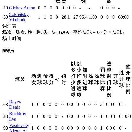
赛
赛
例
塞
20
Gichev Anton
0
0
0
0
0
0
0
-
-
0
0
0
-
Sokhatsky
50
1
1
0
0
28
1
27
96.4
1.00
0
0
0
60:00
Vladimir
词汇表
场次
- 场次,
胜
- 胜,
失
- 失,
GAA
- 平均失球 = 60 分 × 失球 /
场上时间
防守员
以
以
进
胜
多
少
加
罚
球
胜
开
场
进
传
得
罚
打
打
时
胜
胜
球
射
开
球员
开
球
+/-
次
球
球
分
时
少
多
进
球
球
比
门
球
球
比
进
进
球
赛
比
例
球
球
例
Bayev
63
1
0
0
0
0
0
0
0
0
0
0
0
2
0.0
0
0
-
Denis
Bochkov
33
1
0
0
0
0
2
0
0
0
0
0
0
1
0.0
1
0
0.0
Ilya
Vasilevsky
93
1
0
0
0
0
0
0
0
0
0
0
0
1
0.0
0
0
-
Alexei A.