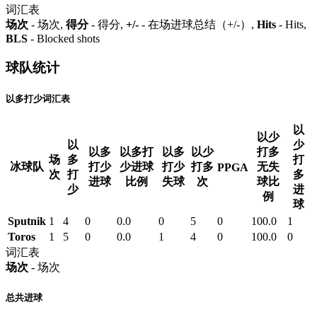
词汇表
场次
- 场次,
得分
- 得分,
+/-
- 在场进球总结（+/-）,
Hits
- Hits,
BLS
- Blocked shots
球队统计
以多打少词汇表
以
以少
以
少
以多
以多打
以多
以少
打多
场
多
打
冰球队
打少
少进球
打少
打多
无失
PPGA
次
打
多
进球
比例
失球
次
球比
少
进
例
球
Sputnik
1
4
0
0.0
0
5
0
100.0
1
Toros
1
5
0
0.0
1
4
0
100.0
0
词汇表
场次
- 场次
总共进球