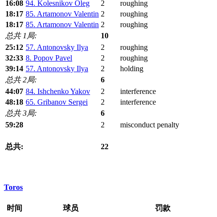
16:08
94. Kolesnikov Oleg
2
roughing
18:17
85. Artamonov Valentin
2
roughing
18:17
85. Artamonov Valentin
2
roughing
总共 1局:
10
25:12
57. Antonovsky Ilya
2
roughing
32:33
8. Popov Pavel
2
roughing
39:14
57. Antonovsky Ilya
2
holding
总共 2局:
6
44:07
84. Ishchenko Yakov
2
interference
48:18
65. Gribanov Sergei
2
interference
总共 3局:
6
59:28
2
misconduct penalty
总共:
22
Toros
时间
球员
罚款