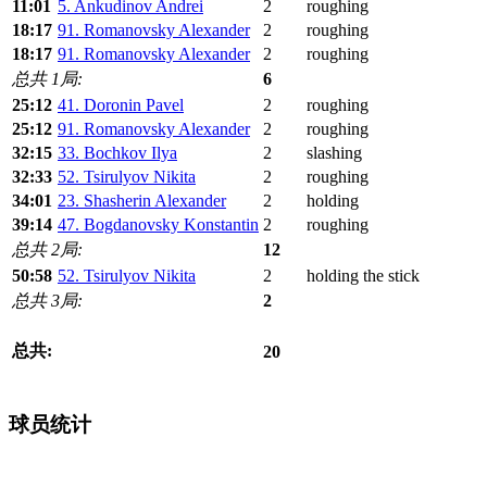
11:01
5. Ankudinov Andrei
2
roughing
18:17
91. Romanovsky Alexander
2
roughing
18:17
91. Romanovsky Alexander
2
roughing
总共 1局:
6
25:12
41. Doronin Pavel
2
roughing
25:12
91. Romanovsky Alexander
2
roughing
32:15
33. Bochkov Ilya
2
slashing
32:33
52. Tsirulyov Nikita
2
roughing
34:01
23. Shasherin Alexander
2
holding
39:14
47. Bogdanovsky Konstantin
2
roughing
总共 2局:
12
50:58
52. Tsirulyov Nikita
2
holding the stick
总共 3局:
2
总共:
20
球员统计