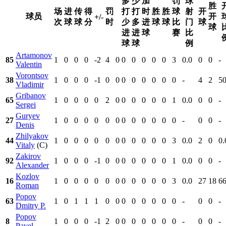
多
少
加
罚
球
胜
场
进
传
得
罚
打
打
时
胜
胜
球
射
开
球员
开
+/-
次
球
球
分
时
少
多
进
球
球
比
门
球
球
进
进
球
赛
比
球
球
例
Artamonov
85
1
0
0
0
-2
4
0
0
0
0
0
0
3
0.0
0
0
-
Valentin
Vorontsov
38
1
0
0
0
-1
0
0
0
0
0
0
0
0
-
4
2
50
Vladimir
Gribanov
65
1
0
0
0
0
2
0
0
0
0
0
0
1
0.0
0
0
-
Sergei
Guryev
27
1
0
0
0
0
0
0
0
0
0
0
0
0
-
0
0
-
Denis
Zhilyakov
44
1
0
0
0
0
0
0
0
0
0
0
0
3
0.0
2
0
0.
Vitaly
(C)
Zakirov
92
1
0
0
0
-1
0
0
0
0
0
0
0
1
0.0
0
0
-
Alexander
Kozlov
16
1
0
0
0
0
0
0
0
0
0
0
0
3
0.0
27
18
66
Roman
Popov
63
1
0
1
1
1
0
0
0
0
0
0
0
0
-
0
0
-
Dmitry P.
Popov
8
1
0
0
0
-1
2
0
0
0
0
0
0
0
-
0
0
-
Pavel