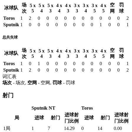
场
空
罚
5 x
5 x
5 x
4 x
4 x
3 x
3 x
3 x
4 x
冰球队
5
4
3
4
3
3
4
5
5
次
网
球
Toros
1
2
0
0
0
0
0
0
0
0
0
0
2
Sputnik
1
0
0
0
0
0
0
0
0
1
0
0
1
总共失球
场
空
罚
5 x
5 x
5 x
4 x
4 x
3 x
3 x
3 x
4 x
冰球队
5
4
3
4
3
3
4
5
5
次
网
球
Toros
1
0
1
0
0
0
0
0
0
0
0
0
1
Sputnik
1
2
0
0
0
0
0
0
0
0
0
0
2
词汇表
场次
- 场次,
空网
- 空网,
罚球
- 罚球
射门
Sputnik NT
Toros
进球射
进球射
局
进球
射门
进球
射门
门比例
门比例
1局
1
7
14.29
0
14
0.00