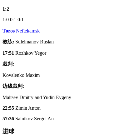
1:2
1:0
0:1
0:1
Toros
Neftekamsk
教练:
Suleimanov Ruslan
17:51
Rozhkov Yegor
裁判:
Kovalenko Maxim
边线裁判:
Maltsev Dmitry and Yudin Evgeny
22:55
Zimin Anton
57:36
Salnikov Sergei An.
进球