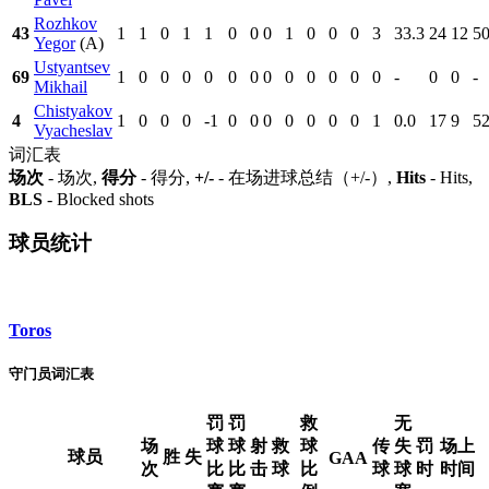
Rozhkov
43
1
1
0
1
1
0
0
0
1
0
0
0
3
33.3
24
12
50
Yegor
(A)
Ustyantsev
69
1
0
0
0
0
0
0
0
0
0
0
0
0
-
0
0
-
Mikhail
Chistyakov
4
1
0
0
0
-1
0
0
0
0
0
0
0
1
0.0
17
9
52
Vyacheslav
词汇表
场次
- 场次,
得分
- 得分,
+/-
- 在场进球总结（+/-）,
Hits
- Hits,
BLS
- Blocked shots
球员统计
Toros
守门员词汇表
罚
罚
救
无
场
球
球
射
救
球
传
失
罚
场上
球员
胜
失
GAA
次
比
比
击
球
比
球
球
时
时间