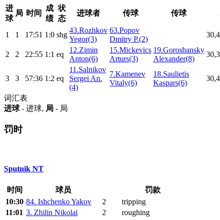
进
成
状
局
时间
进球者
传球
传球
球
绩
态
43.Rozhkov
63.Popov
1
1
17:51
1:0
shg
30,4
Yegor(3)
Dmitry P.(2)
12.Zimin
15.Mickevics
19.Goroshansky
2
2
22:55
1:1
eq
30,3
Anton(6)
Arturs(3)
Alexander(8)
11.Salnikov
7.Kamenev
18.Saulietis
3
3
57:36
1:2
eq
Sergei An.
30,4
Vitaly(6)
Kaspars(6)
(4)
词汇表
进球
- 进球,
局
- 局
罚时
Sputnik NT
时间
球员
罚款
10:30
84. Ishchenko Yakov
2
tripping
11:01
3. Zhilin Nikolai
2
roughing