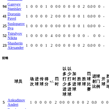
Gareyev
94
1
0
0
0
1
0
0
0
0
0
0
0
2
0.0
0
0
-
Stanislav
Doronin
41
1
0
0
0
0
2
0
0
0
0
0
0
1
0.0
0
0
-
Pavel
Susloparov
25
1
0
0
0
0
0
0
0
0
0
0
0
1
0.0
0
0
-
Ilya
Tsirulyov
52
1
0
0
0
0
4
0
0
0
0
0
0
0
-
0
0
-
Nikita
Shasherin
23
1
0
0
0
1
2
0
0
0
0
0
0
2
0.0
0
0
-
Alexander
前锋
以
以
多
少
加
罚
进球
场
进
传
得
罚
打
打
时
胜
胜
球
开
球员
射门
+/-
次
球
球
分
时
少
多
进
球
球
比
球
比例
进
进
球
赛
球
球
Ankudinov
5
1
0
0
0
0
2
0
0
0
0
0
0
2
0.0
0
0
Andrei