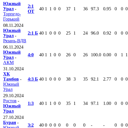
Южный
2:1
Урал
-
40
1
1
0
0
37
1
36
97.3
0.95
0
0
0
ОТ
Торпедо-
Горький
08.11.2024
Южный
2:1 Б
40
1
0
0
0
25
1
24
96.0
0.92
0
0
0
Урал
-
Рязань-ВДВ
06.11.2024
Южный
4:0
40
1
1
0
0
26
0
26
100.0
0.00
0
1
1
Урал
-
АКМ
31.10.2024
ХК
Тамбов
-
4:3 Б
40
1
0
0
0
38
3
35
92.1
2.77
0
0
0
Южный
Урал
29.10.2024
Ростов
-
1:3
40
1
1
0
0
35
1
34
97.1
1.00
0
0
0
Южный
Урал
27.10.2024
Буран
-
3:2
40
0
0
0
0
0
0
0
-
-
0
0
0
Южный