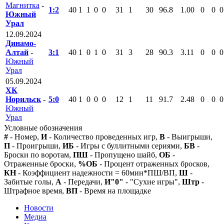
Магнитка
-
1:2
40
1
1
0
0
31
1
30
96.8
1.00
0
0
0
Южный
Урал
12.09.2024
Динамо-
Алтай
-
3:1
40
1
0
1
0
31
3
28
90.3
3.11
0
0
0
Южный
Урал
05.09.2024
ХК
Норильск
-
5:0
40
1
0
0
0
12
1
11
91.7
2.48
0
0
0
Южный
Урал
Условные обозначения
#
- Номер,
И
- Количество проведенных игр,
В
- Выигрыши,
П
- Проигрыши,
ИБ
- Игры с буллитными сериями,
БВ
-
Броски по воротам,
ПШ
- Пропущено шайб,
ОБ
-
Отраженные броски,
%ОБ
- Процент отраженных бросков,
КН
- Коэффициент надежности = 60мин*ПШ/ВП,
Ш
-
Забитые голы,
А
- Передачи,
И"0"
- "Сухие игры",
Штр
-
Штрафное время,
ВП
- Время на площадке
Новости
Медиа