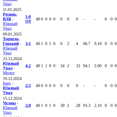
Урал
11.01.2025
Рязань-
1:0
ВДВ
-
40
0
0
0
0
0
0
0
-
-
0
0
0
ОТ
Южный
Урал
09.01.2025
Торпедо-
Горький
-
3:1
40
1
0
1
0
6
2
4
66.7
9.16
0
0
0
Южный
Урал
23.12.2024
Южный
4:2
40
1
1
0
0
34
2
32
94.1
2.00
0
0
0
Урал
-
Молот
19.12.2024
Барс
-
2:5
40
0
0
0
0
0
0
0
-
-
0
0
0
Южный
Урал
15.12.2024
Челны
-
2:0
40
1
0
1
0
30
2
28
93.3
2.10
0
0
0
Южный
Урал