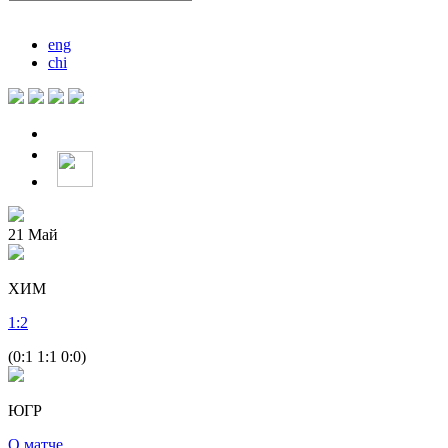
eng
chi
21
Май
ХИМ
1
:
2
(0:1 1:1 0:0)
ЮГР
О матче