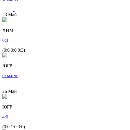
23
Май
ХИМ
0
:
3
(0:0 0:0 0:3)
ЮГР
О матче
26
Май
ЮГР
4
:
0
(0:0 1:0 3:0)