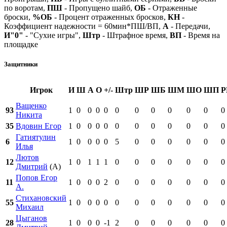
по воротам,
ПШ
- Пропущено шайб,
ОБ
- Отраженные
броски,
%ОБ
- Процент отраженных бросков,
КН
-
Коэффициент надежности = 60мин*ПШ/ВП,
А
- Передачи,
И"0"
- "Сухие игры",
Штр
- Штрафное время,
ВП
- Время на
площадке
Защитники
Игрок
И
Ш
А
О
+/-
Штр
ШР
ШБ
ШМ
ШО
ШП
Р
Ващенко
93
1
0
0
0
0
0
0
0
0
0
0
0
Никита
35
Вдовин Егор
1
0
0
0
0
0
0
0
0
0
0
0
Гатиятулин
6
1
0
0
0
0
5
0
0
0
0
0
0
Илья
Лютов
12
1
0
1
1
1
0
0
0
0
0
0
0
Дмитрий
(А)
Попов Егор
11
1
0
0
0
2
0
0
0
0
0
0
0
А.
Стихановский
55
1
0
0
0
0
0
0
0
0
0
0
0
Михаил
Цыганов
28
1
0
0
0
-1
2
0
0
0
0
0
0