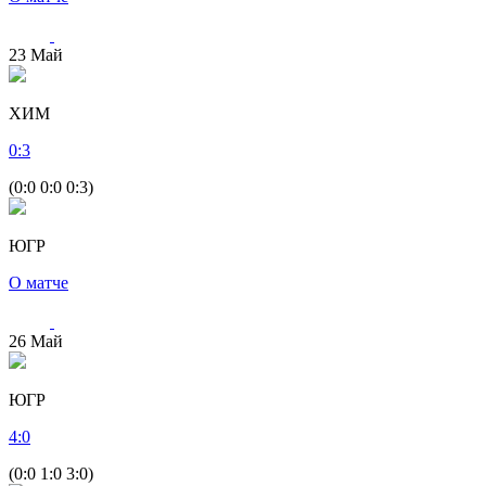
23
Май
ХИМ
0
:
3
(0:0 0:0 0:3)
ЮГР
О матче
26
Май
ЮГР
4
:
0
(0:0 1:0 3:0)