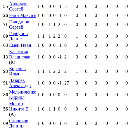
Алхимов
55
1
0
0
0
-1
5
0
0
0
0
0
0
Сергей
26
Баин Максим
1
0
0
0
-1
0
0
0
0
0
0
0
Голоднюк
71
1
0
1
1
2
0
0
0
0
0
0
0
Сергей
Горбунов
89
1
1
1
2
2
0
1
0
0
0
0
0
Денис
63
Емец Иван
1
0
0
0
-1
0
0
0
0
0
0
0
Калетник
13
Владислав
1
0
0
0
-1
2
0
0
0
0
0
0
(К)
Коренев
93
1
1
1
2
2
2
1
0
0
0
0
0
Илья
Лазарев
91
1
0
0
0
-1
27
0
0
0
0
0
0
Александр
Мельниченко
86
1
0
0
0
0
0
0
0
0
0
0
0
Кирилл
Мокин
56
Никита Е.
1
0
1
1
0
0
0
0
0
0
0
0
(А)
Скориков
69
1
0
0
0
-1
0
0
0
0
0
0
0
Даниил