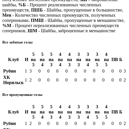
шайбы,
%Б
- Процент реализованных численных
преимуществ,
ПШБ
- Шайбы, пропущенные в большинстве,
Мен
- Количество численных преимуществ, полученных
соперниками,
ПМШ
- Шайбы, пропущенные в меньшинстве,
%М
- Процент нереализованных численных преимуществ
соперников,
ШМ
- Шайбы, заброшенные в меньшинстве
Все забитые голы
5
5
5
4
4
3
3
3
4
Клуб
И
на
на
на
на
на
на
на
на
на
ПВ
Б
5
4
3
4
3
3
4
5
5
Рубин
1
3
0
0
0
0
0
0
0
0
0
0
3
ХК
1
2
0
0
0
0
0
0
0
0
0
0
2
Норильск
Все пропущенные голы
5
5
5
4
4
3
3
3
4
Клуб
И
на
на
на
на
на
на
на
на
на
ПВ
Б
5
4
3
4
3
3
4
5
5
Рубин
1
2
0
0
0
0
0
0
0
0
0
0
2