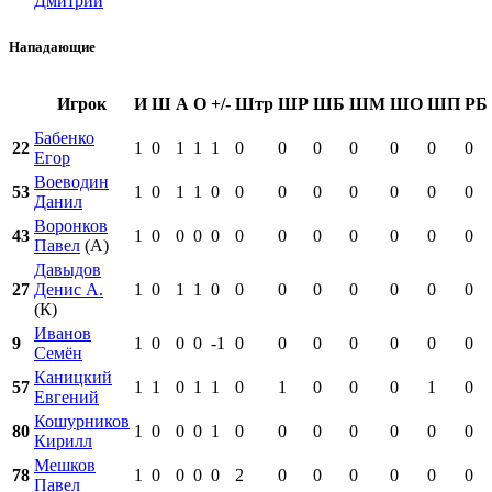
Дмитрий
Нападающие
Игрок
И
Ш
А
О
+/-
Штр
ШР
ШБ
ШМ
ШО
ШП
РБ
Бабенко
22
1
0
1
1
1
0
0
0
0
0
0
0
Егор
Воеводин
53
1
0
1
1
0
0
0
0
0
0
0
0
Данил
Воронков
43
1
0
0
0
0
0
0
0
0
0
0
0
Павел
(А)
Давыдов
27
Денис А.
1
0
1
1
0
0
0
0
0
0
0
0
(К)
Иванов
9
1
0
0
0
-1
0
0
0
0
0
0
0
Семён
Каницкий
57
1
1
0
1
1
0
1
0
0
0
1
0
Евгений
Кошурников
80
1
0
0
0
1
0
0
0
0
0
0
0
Кирилл
Мешков
78
1
0
0
0
0
2
0
0
0
0
0
0
Павел