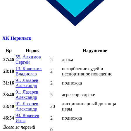
ХК Норильск
Вр
Игрок
Нарушение
55. Алхимов
27:46
5
драка
Сергей
13. Калетник
оскорбление судей и
28:18
2
Владислав
неспортивное поведение
91. Лазарев
31:16
2
подножка
Александр
91. Лазарев
33:40
5
агрессор в драке
Александр
91. Лазарев
дисциплинарный до конца
33:40
20
Александр
игры
93. Коренев
46:54
2
подножка
Илья
Всего за первый
0