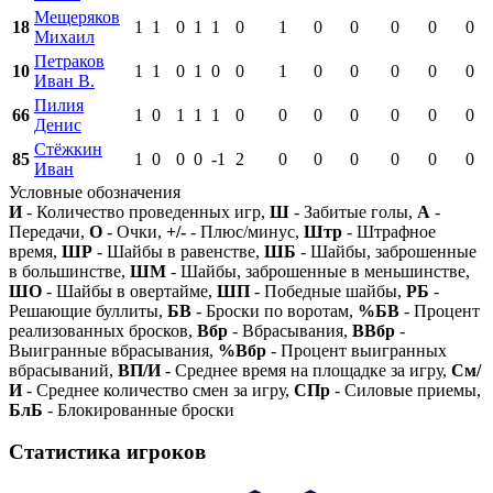
Мещеряков
18
1
1
0
1
1
0
1
0
0
0
0
0
Михаил
Петраков
10
1
1
0
1
0
0
1
0
0
0
0
0
Иван В.
Пилия
66
1
0
1
1
1
0
0
0
0
0
0
0
Денис
Стёжкин
85
1
0
0
0
-1
2
0
0
0
0
0
0
Иван
Условные обозначения
И
- Количество проведенных игр,
Ш
- Забитые голы,
А
-
Передачи,
О
- Очки,
+/-
- Плюс/минус,
Штр
- Штрафное
время,
ШР
- Шайбы в равенстве,
ШБ
- Шайбы, заброшенные
в большинстве,
ШМ
- Шайбы, заброшенные в меньшинстве,
ШО
- Шайбы в овертайме,
ШП
- Победные шайбы,
РБ
-
Решающие буллиты,
БВ
- Броски по воротам,
%БВ
- Процент
реализованных бросков,
Вбр
- Вбрасывания,
ВВбр
-
Выигранные вбрасывания,
%Вбр
- Процент выигранных
вбрасываний,
ВП/И
- Среднее время на площадке за игру,
См/
И
- Среднее количество смен за игру,
СПр
- Силовые приемы,
БлБ
- Блокированные броски
Статистика игроков