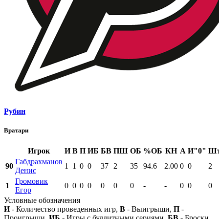
Рубин
Вратари
Игрок
И
В
П
ИБ
БВ
ПШ
ОБ
%ОБ
КН
А
И"0"
Ш
Габдрахманов
90
1
1
0
0
37
2
35
94.6
2.00
0
0
2
Денис
Громовик
1
0
0
0
0
0
0
0
-
-
0
0
0
Егор
Условные обозначения
И
- Количество проведенных игр,
В
- Выигрыши,
П
-
Проигрыши,
ИБ
- Игры с буллитными сериями,
БВ
- Броски