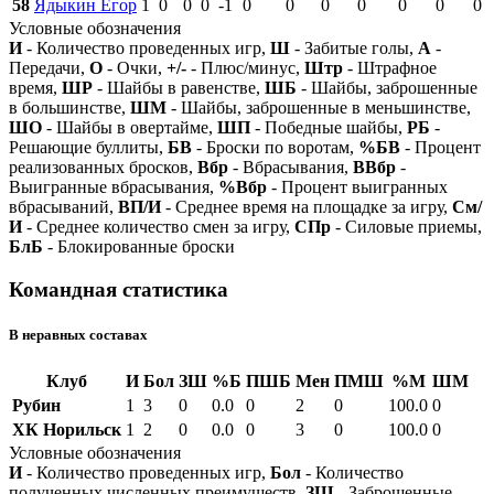
58
Ядыкин Егор
1
0
0
0
-1
0
0
0
0
0
0
0
Условные обозначения
И
- Количество проведенных игр,
Ш
- Забитые голы,
А
-
Передачи,
О
- Очки,
+/-
- Плюс/минус,
Штр
- Штрафное
время,
ШР
- Шайбы в равенстве,
ШБ
- Шайбы, заброшенные
в большинстве,
ШМ
- Шайбы, заброшенные в меньшинстве,
ШО
- Шайбы в овертайме,
ШП
- Победные шайбы,
РБ
-
Решающие буллиты,
БВ
- Броски по воротам,
%БВ
- Процент
реализованных бросков,
Вбр
- Вбрасывания,
ВВбр
-
Выигранные вбрасывания,
%Вбр
- Процент выигранных
вбрасываний,
ВП/И
- Среднее время на площадке за игру,
См/
И
- Среднее количество смен за игру,
СПр
- Силовые приемы,
БлБ
- Блокированные броски
Командная статистика
В неравных составах
Клуб
И
Бол
ЗШ
%Б
ПШБ
Мен
ПМШ
%М
ШМ
Рубин
1
3
0
0.0
0
2
0
100.0
0
ХК Норильск
1
2
0
0.0
0
3
0
100.0
0
Условные обозначения
И
- Количество проведенных игр,
Бол
- Количество
полученных численных преимуществ,
ЗШ
- Заброшенные