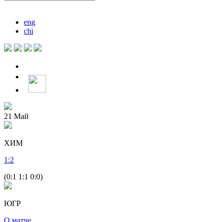
eng
chi
21
Май
ХИМ
1
:
2
(0:1 1:1 0:0)
ЮГР
О матче