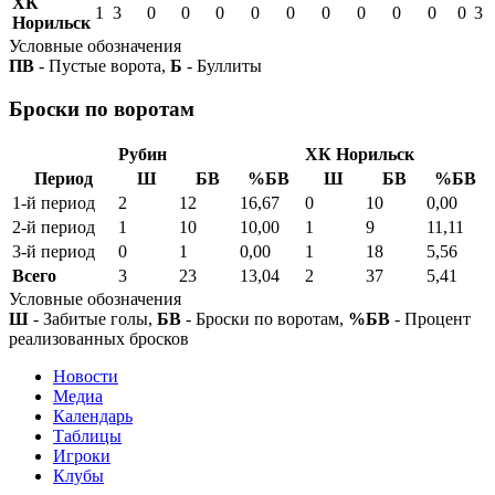
ХК
1
3
0
0
0
0
0
0
0
0
0
0
3
Норильск
Условные обозначения
ПВ
- Пустые ворота,
Б
- Буллиты
Броски по воротам
Рубин
ХК Норильск
Период
Ш
БВ
%БВ
Ш
БВ
%БВ
1-й период
2
12
16,67
0
10
0,00
2-й период
1
10
10,00
1
9
11,11
3-й период
0
1
0,00
1
18
5,56
Всего
3
23
13,04
2
37
5,41
Условные обозначения
Ш
- Забитые голы,
БВ
- Броски по воротам,
%БВ
- Процент
реализованных бросков
Новости
Медиа
Календарь
Таблицы
Игроки
Клубы