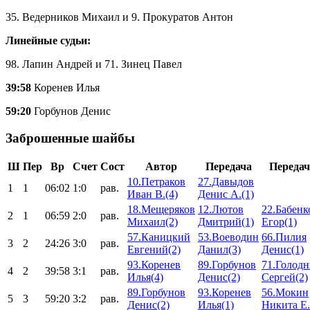
35. Ведерников Михаил и 9. Прокуратов Антон
Линейные судьи:
98. Лапин Андрей и 71. Зинец Павел
39:58
Коренев Илья
59:20
Горбунов Денис
Заброшенные шайбы
Ш
Пер
Вр
Счет
Сост
Автор
Передача
Передач
10.Петраков
27.Давыдов
1
1
06:02
1:0
рав.
Иван В.(4)
Денис А.(1)
18.Мещеряков
12.Лютов
22.Бабенк
2
1
06:59
2:0
рав.
Михаил(2)
Дмитрий(1)
Егор(1)
57.Каницкий
53.Воеводин
66.Пилия
3
2
24:26
3:0
рав.
Евгений(2)
Данил(3)
Денис(1)
93.Коренев
89.Горбунов
71.Голод
4
2
39:58
3:1
рав.
Илья(4)
Денис(2)
Сергей(2)
89.Горбунов
93.Коренев
56.Мокин
5
3
59:20
3:2
рав.
Денис(2)
Илья(1)
Никита Е.