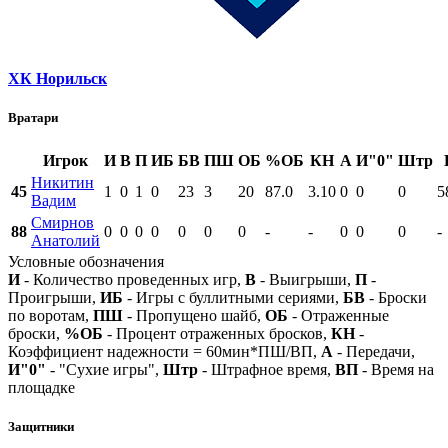
ХК Норильск
Вратари
Игрок
И
В
П
ИБ
БВ
ПШ
ОБ
%ОБ
КН
А
И"0"
Штр
Никитин
45
1
0
1
0
23
3
20
87.0
3.10
0
0
0
5
Вадим
Смирнов
88
0
0
0
0
0
0
0
-
-
0
0
0
-
Анатолий
Условные обозначения
И
- Количество проведенных игр,
В
- Выигрыши,
П
-
Проигрыши,
ИБ
- Игры с буллитными сериями,
БВ
- Броски
по воротам,
ПШ
- Пропущено шайб,
ОБ
- Отраженные
броски,
%ОБ
- Процент отраженных бросков,
КН
-
Коэффициент надежности = 60мин*ПШ/ВП,
А
- Передачи,
И"0"
- "Сухие игры",
Штр
- Штрафное время,
ВП
- Время на
площадке
Защитники