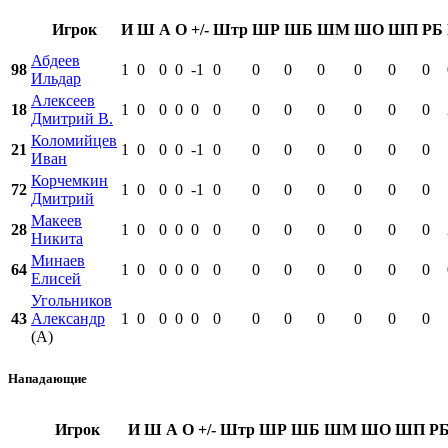
Игрок
И
Ш
А
О
+/-
Штр
ШР
ШБ
ШМ
ШО
ШП
РБ
Абдеев
98
1
0
0
0
-1
0
0
0
0
0
0
0
Ильдар
Алексеев
18
1
0
0
0
0
0
0
0
0
0
0
0
Дмитрий В.
Коломийцев
21
1
0
0
0
-1
0
0
0
0
0
0
0
Иван
Корчемкин
72
1
0
0
0
-1
0
0
0
0
0
0
0
Дмитрий
Макеев
28
1
0
0
0
0
0
0
0
0
0
0
0
Никита
Минаев
64
1
0
0
0
0
0
0
0
0
0
0
0
Елисей
Угольников
43
Александр
1
0
0
0
0
0
0
0
0
0
0
0
(А)
Нападающие
Игрок
И
Ш
А
О
+/-
Штр
ШР
ШБ
ШМ
ШО
ШП
Р