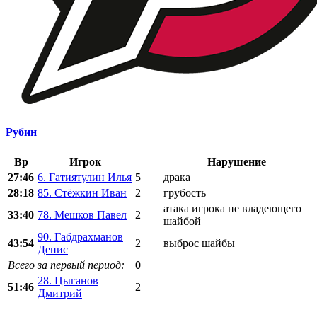
Рубин
Вр
Игрок
Нарушение
27:46
6. Гатиятулин Илья
5
драка
28:18
85. Стёжкин Иван
2
грубость
атака игрока не владеющего
33:40
78. Мешков Павел
2
шайбой
90. Габдрахманов
43:54
2
выброс шайбы
Денис
Всего за первый период:
0
28. Цыганов
51:46
2
Дмитрий