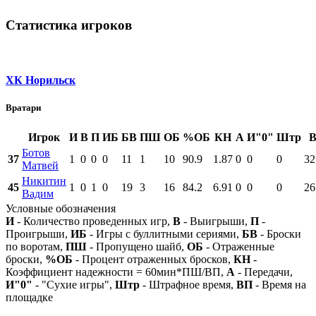
Статистика игроков
ХК Норильск
Вратари
Игрок
И
В
П
ИБ
БВ
ПШ
ОБ
%ОБ
КН
А
И"0"
Штр
Ботов
37
1
0
0
0
11
1
10
90.9
1.87
0
0
0
32
Матвей
Никитин
45
1
0
1
0
19
3
16
84.2
6.91
0
0
0
26
Вадим
Условные обозначения
И
- Количество проведенных игр,
В
- Выигрыши,
П
-
Проигрыши,
ИБ
- Игры с буллитными сериями,
БВ
- Броски
по воротам,
ПШ
- Пропущено шайб,
ОБ
- Отраженные
броски,
%ОБ
- Процент отраженных бросков,
КН
-
Коэффициент надежности = 60мин*ПШ/ВП,
А
- Передачи,
И"0"
- "Сухие игры",
Штр
- Штрафное время,
ВП
- Время на
площадке