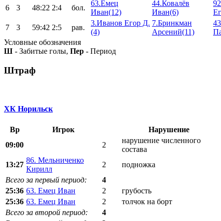
63.Емец
44.Ковалёв
92
6
3
48:22
2:4
бол.
Иван(12)
Иван(6)
Ег
3.Иванов Егор Д.
7.Бринкман
43
7
3
59:42
2:5
рав.
(4)
Арсений(11)
Па
Условные обозначения
Ш
- Забитые голы,
Пер
- Период
Штраф
ХК Норильск
Вр
Игрок
Нарушение
нарушение численного
09:00
2
состава
86. Мельниченко
13:27
2
подножка
Кирилл
Всего за первый период:
4
25:36
63. Емец Иван
2
грубость
25:36
63. Емец Иван
2
толчок на борт
Всего за второй период:
4