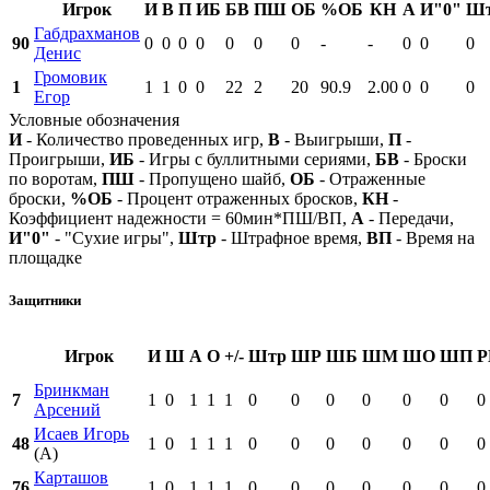
Игрок
И
В
П
ИБ
БВ
ПШ
ОБ
%ОБ
КН
А
И"0"
Ш
Габдрахманов
90
0
0
0
0
0
0
0
-
-
0
0
0
Денис
Громовик
1
1
1
0
0
22
2
20
90.9
2.00
0
0
0
Егор
Условные обозначения
И
- Количество проведенных игр,
В
- Выигрыши,
П
-
Проигрыши,
ИБ
- Игры с буллитными сериями,
БВ
- Броски
по воротам,
ПШ
- Пропущено шайб,
ОБ
- Отраженные
броски,
%ОБ
- Процент отраженных бросков,
КН
-
Коэффициент надежности = 60мин*ПШ/ВП,
А
- Передачи,
И"0"
- "Сухие игры",
Штр
- Штрафное время,
ВП
- Время на
площадке
Защитники
Игрок
И
Ш
А
О
+/-
Штр
ШР
ШБ
ШМ
ШО
ШП
Р
Бринкман
7
1
0
1
1
1
0
0
0
0
0
0
0
Арсений
Исаев Игорь
48
1
0
1
1
1
0
0
0
0
0
0
0
(А)
Карташов
76
1
0
1
1
1
0
0
0
0
0
0
0