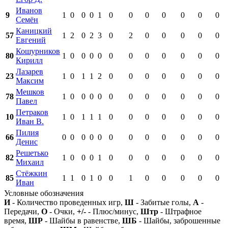
Иванов
9
1
0
0
0
1
0
0
0
0
0
0
0
Семён
Каницкий
57
1
2
0
2
3
0
2
0
0
0
0
0
Евгений
Кошурников
80
1
0
0
0
0
0
0
0
0
0
0
0
Кирилл
Лазарев
23
1
0
1
1
2
0
0
0
0
0
0
0
Максим
Мешков
78
1
0
0
0
0
0
0
0
0
0
0
0
Павел
Петраков
10
1
0
1
1
1
0
0
0
0
0
0
0
Иван В.
Пилия
66
0
0
0
0
0
0
0
0
0
0
0
0
Денис
Решетько
82
1
0
0
0
1
0
0
0
0
0
0
0
Михаил
Стёжкин
85
1
1
0
1
0
0
1
0
0
0
0
0
Иван
Условные обозначения
И
- Количество проведенных игр,
Ш
- Забитые голы,
А
-
Передачи,
О
- Очки,
+/-
- Плюс/минус,
Штр
- Штрафное
время,
ШР
- Шайбы в равенстве,
ШБ
- Шайбы, заброшенные