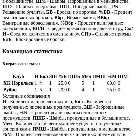
в большинстве,
ШМ
- Шайбы, заброшенные в меньшинстве,
ШО
- Шайбы в овертайме,
ШП
- Победные шайбы,
РБ
-
Решающие буллиты,
БВ
- Броски по воротам,
%БВ
- Процент
реализованных бросков,
Вбр
- Вбрасывания,
ВВбр
-
Выигранные вбрасывания,
%Вбр
- Процент выигранных
вбрасываний,
ВП/И
- Среднее время на площадке за игру,
См/
И
- Среднее количество смен за игру,
СПр
- Силовые приемы,
БлБ
- Блокированные броски
Командная статистика
В неравных составах
Клуб
И
Бол
ЗШ
%Б
ПШБ
Мен
ПМШ
%М
ШМ
ХК Норильск
1
4
1
25.0
0
5
1
80.0
0
Рубин
1
5
1
20.0
0
4
1
75.0
0
Условные обозначения
И
- Количество проведенных игр,
Бол
- Количество
полученных численных преимуществ,
ЗШ
- Заброшенные
шайбы,
%Б
- Процент реализованных численных
преимуществ,
ПШБ
- Шайбы, пропущенные в большинстве,
Мен
- Количество численных преимуществ, полученных
соперниками,
ПМШ
- Шайбы, пропущенные в меньшинстве,
%М
- Процент нереализованных численных преимуществ