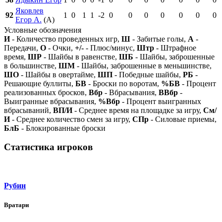
Яковлев
92
1
0
1
1
-2
0
0
0
0
0
0
0
Егор А.
(А)
Условные обозначения
И
- Количество проведенных игр,
Ш
- Забитые голы,
А
-
Передачи,
О
- Очки,
+/-
- Плюс/минус,
Штр
- Штрафное
время,
ШР
- Шайбы в равенстве,
ШБ
- Шайбы, заброшенные
в большинстве,
ШМ
- Шайбы, заброшенные в меньшинстве,
ШО
- Шайбы в овертайме,
ШП
- Победные шайбы,
РБ
-
Решающие буллиты,
БВ
- Броски по воротам,
%БВ
- Процент
реализованных бросков,
Вбр
- Вбрасывания,
ВВбр
-
Выигранные вбрасывания,
%Вбр
- Процент выигранных
вбрасываний,
ВП/И
- Среднее время на площадке за игру,
См/
И
- Среднее количество смен за игру,
СПр
- Силовые приемы,
БлБ
- Блокированные броски
Статистика игроков
Рубин
Вратари