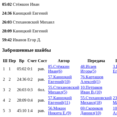
05:02
Стёжкин Иван
24:36
Каницкий Евгений
26:03
Стихановский Михаил
28:09
Каницкий Евгений
59:42
Иванов Егор Д.
Заброшенные шайбы
Ш
Пер
Вр
Счет
Сост
Автор
Передача
85.Стёжкин
48.Исаев
3.
1
1
05:02
0:1
рав.
Иван(6)
Игорь(5)
Ег
57.Каницкий
76.Карташов
2
2
24:36
0:2
рав.
Евгений(10)
Алексей(1)
55.Стихановский
10.Петраков
3
2
26:03
0:3
бол.
Михаил(5)
Иван В.(10)
57.Каницкий
55.Стихановский
23
4
2
28:09
0:4
рав.
Евгений(11)
Михаил(18)
М
56.Мокин
69.Скориков
1
5
3
45:10
1:4
рав.
Никита Е.(9)
Даниил(10)
Ал