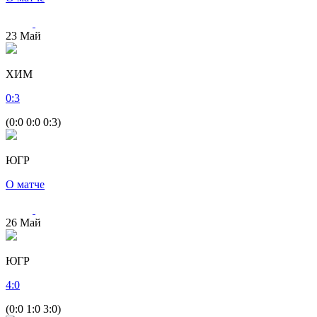
23
Май
ХИМ
0
:
3
(0:0 0:0 0:3)
ЮГР
О матче
26
Май
ЮГР
4
:
0
(0:0 1:0 3:0)