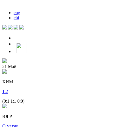
eng
chi
21
Май
ХИМ
1
:
2
(0:1 1:1 0:0)
ЮГР
О матче