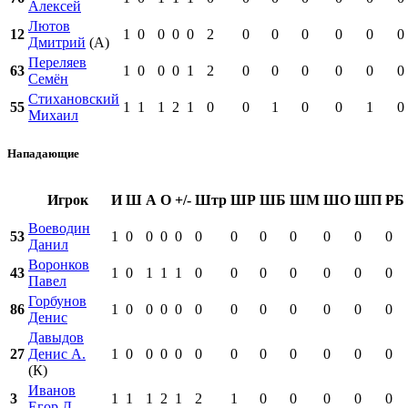
Алексей
Лютов
12
1
0
0
0
0
2
0
0
0
0
0
0
Дмитрий
(А)
Переляев
63
1
0
0
0
1
2
0
0
0
0
0
0
Семён
Стихановский
55
1
1
1
2
1
0
0
1
0
0
1
0
Михаил
Нападающие
Игрок
И
Ш
А
О
+/-
Штр
ШР
ШБ
ШМ
ШО
ШП
РБ
Воеводин
53
1
0
0
0
0
0
0
0
0
0
0
0
Данил
Воронков
43
1
0
1
1
1
0
0
0
0
0
0
0
Павел
Горбунов
86
1
0
0
0
0
0
0
0
0
0
0
0
Денис
Давыдов
27
Денис А.
1
0
0
0
0
0
0
0
0
0
0
0
(К)
Иванов
3
1
1
1
2
1
2
1
0
0
0
0
0
Егор Д.