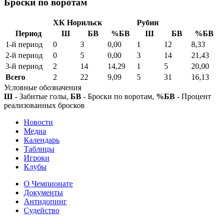
Броски по воротам
ХК Норильск
Рубин
Период
Ш
БВ
%БВ
Ш
БВ
%БВ
1-й период
0
3
0,00
1
12
8,33
2-й период
0
5
0,00
3
14
21,43
3-й период
2
14
14,29
1
5
20,00
Всего
2
22
9,09
5
31
16,13
Условные обозначения
Ш
- Забитые голы,
БВ
- Броски по воротам,
%БВ
- Процент
реализованных бросков
Новости
Медиа
Календарь
Таблицы
Игроки
Клубы
О Чемпионате
Документы
Антидопинг
Судейство