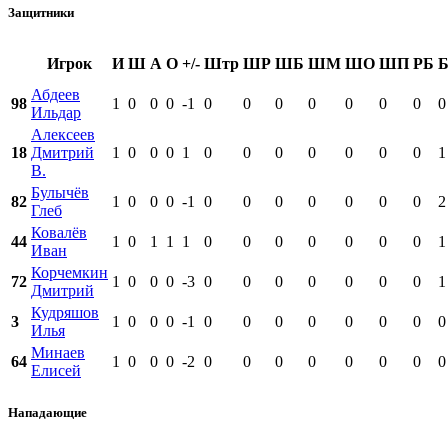
Защитники
Игрок
И
Ш
А
О
+/-
Штр
ШР
ШБ
ШМ
ШО
ШП
РБ
Абдеев
98
1
0
0
0
-1
0
0
0
0
0
0
0
0
Ильдар
Алексеев
18
Дмитрий
1
0
0
0
1
0
0
0
0
0
0
0
1
В.
Булычёв
82
1
0
0
0
-1
0
0
0
0
0
0
0
2
Глеб
Ковалёв
44
1
0
1
1
1
0
0
0
0
0
0
0
1
Иван
Корчемкин
72
1
0
0
0
-3
0
0
0
0
0
0
0
1
Дмитрий
Кудряшов
3
1
0
0
0
-1
0
0
0
0
0
0
0
0
Илья
Минаев
64
1
0
0
0
-2
0
0
0
0
0
0
0
0
Елисей
Нападающие