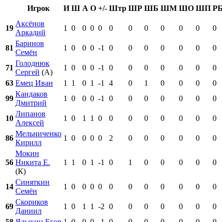
Игрок
И
Ш
А
О
+/-
Штр
ШР
ШБ
ШМ
ШО
ШП
Р
Аксёнов
19
1
0
0
0
0
0
0
0
0
0
0
0
Аркадий
Баринов
81
1
0
0
0
-1
0
0
0
0
0
0
0
Семён
Голоднюк
71
1
0
0
0
-1
0
0
0
0
0
0
0
Сергей
(А)
63
Емец Иван
1
1
0
1
-1
4
0
1
0
0
0
0
Кандаков
99
1
0
0
0
-1
0
0
0
0
0
0
0
Дмитрий
Липанов
10
1
0
1
1
0
0
0
0
0
0
0
0
Алексей
Мельниченко
86
1
0
0
0
0
2
0
0
0
0
0
0
Кирилл
Мокин
56
Никита Е.
1
1
0
1
-1
0
1
0
0
0
0
0
(К)
Синяткин
14
1
0
0
0
0
0
0
0
0
0
0
0
Семён
Скориков
69
1
0
1
1
-2
0
0
0
0
0
0
0
Даниил
58
Ядыкин Егор
1
0
0
0
-1
0
0
0
0
0
0
0