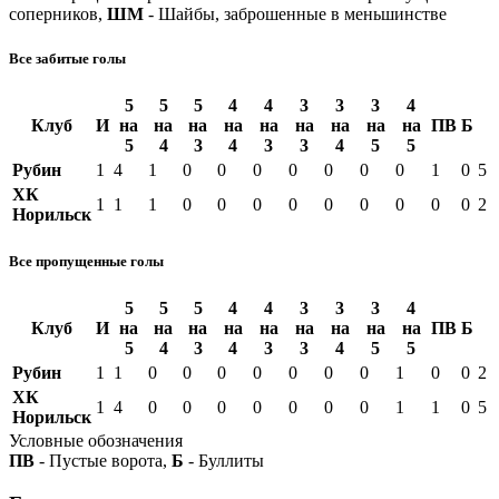
соперников,
ШМ
- Шайбы, заброшенные в меньшинстве
Все забитые голы
5
5
5
4
4
3
3
3
4
Клуб
И
на
на
на
на
на
на
на
на
на
ПВ
Б
5
4
3
4
3
3
4
5
5
Рубин
1
4
1
0
0
0
0
0
0
0
1
0
5
ХК
1
1
1
0
0
0
0
0
0
0
0
0
2
Норильск
Все пропущенные голы
5
5
5
4
4
3
3
3
4
Клуб
И
на
на
на
на
на
на
на
на
на
ПВ
Б
5
4
3
4
3
3
4
5
5
Рубин
1
1
0
0
0
0
0
0
0
1
0
0
2
ХК
1
4
0
0
0
0
0
0
0
1
1
0
5
Норильск
Условные обозначения
ПВ
- Пустые ворота,
Б
- Буллиты