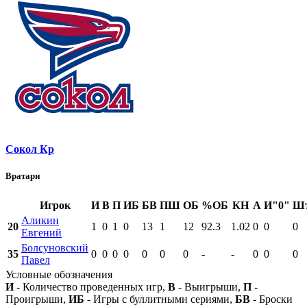
Сокол Кр
Вратари
Игрок
И
В
П
ИБ
БВ
ПШ
ОБ
%ОБ
КН
А
И"0"
Ш
Аликин
20
1
0
1
0
13
1
12
92.3
1.02
0
0
0
Евгений
Болсуновский
35
0
0
0
0
0
0
0
-
-
0
0
0
Павел
Условные обозначения
И
- Количество проведенных игр,
В
- Выигрыши,
П
-
Проигрыши,
ИБ
- Игры с буллитными сериями,
БВ
- Броски