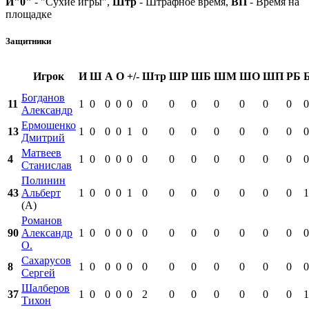
И"0"
- "Сухие игры",
Штр
- Штрафное время,
ВП
- Время на
площадке
Защитники
Игрок
И
Ш
А
О
+/-
Штр
ШР
ШБ
ШМ
ШО
ШП
РБ
Богданов
11
1
0
0
0
0
0
0
0
0
0
0
0
0
Александр
Ермошенко
13
1
0
0
0
1
0
0
0
0
0
0
0
0
Дмитрий
Матвеев
4
1
0
0
0
0
0
0
0
0
0
0
0
0
Станислав
Полинин
43
Альберт
1
0
0
0
1
0
0
0
0
0
0
0
1
(А)
Романов
90
Александр
1
0
0
0
0
0
0
0
0
0
0
0
0
О.
Сахарусов
8
1
0
0
0
0
0
0
0
0
0
0
0
0
Сергей
Шалберов
37
1
0
0
0
0
2
0
0
0
0
0
0
1
Тихон