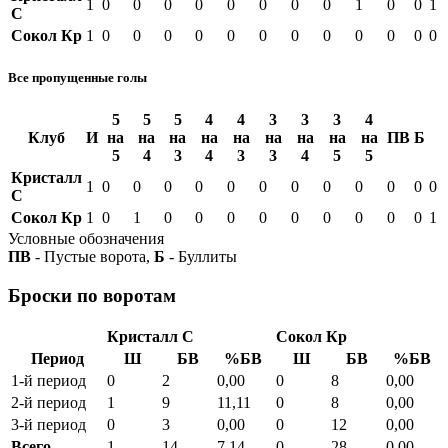
1
0
0
0
0
0
0
0
0
1
0
0
1
С
Сокол Кр
1
0
0
0
0
0
0
0
0
0
0
0
0
Все пропущенные голы
5
5
5
4
4
3
3
3
4
Клуб
И
на
на
на
на
на
на
на
на
на
ПВ
Б
5
4
3
4
3
3
4
5
5
Кристалл
1
0
0
0
0
0
0
0
0
0
0
0
0
С
Сокол Кр
1
0
1
0
0
0
0
0
0
0
0
0
1
Условные обозначения
ПВ
- Пустые ворота,
Б
- Буллиты
Броски по воротам
Кристалл С
Сокол Кр
Период
Ш
БВ
%БВ
Ш
БВ
%БВ
1-й период
0
2
0,00
0
8
0,00
2-й период
1
9
11,11
0
8
0,00
3-й период
0
3
0,00
0
12
0,00
Всего
1
14
7,14
0
28
0,00