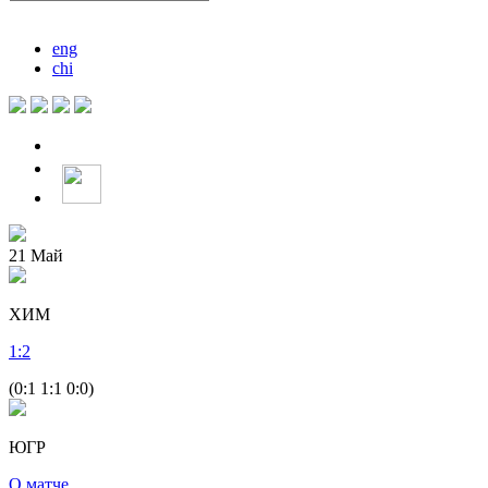
eng
chi
21
Май
ХИМ
1
:
2
(0:1 1:1 0:0)
ЮГР
О матче