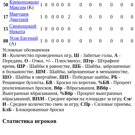
Кривоножкин
50
1
0
0
0
0
0
0
0
0
0
0
0
Максим
(К)
Марушев
17
1
0
0
0
0
2
0
0
0
0
0
0
Дмитрий
Свинцицкий
15
1
0
0
0
0
0
0
0
0
0
0
0
Никита
Усов Евгений
88
1
0
0
0
0
0
0
0
0
0
0
0
(А)
Условные обозначения
И
- Количество проведенных игр,
Ш
- Забитые голы,
А
-
Передачи,
О
- Очки,
+/-
- Плюс/минус,
Штр
- Штрафное
время,
ШР
- Шайбы в равенстве,
ШБ
- Шайбы, заброшенные
в большинстве,
ШМ
- Шайбы, заброшенные в меньшинстве,
ШО
- Шайбы в овертайме,
ШП
- Победные шайбы,
РБ
-
Решающие буллиты,
БВ
- Броски по воротам,
%БВ
- Процент
реализованных бросков,
Вбр
- Вбрасывания,
ВВбр
-
Выигранные вбрасывания,
%Вбр
- Процент выигранных
вбрасываний,
ВП/И
- Среднее время на площадке за игру,
См/
И
- Среднее количество смен за игру,
СПр
- Силовые приемы,
БлБ
- Блокированные броски
Статистика игроков