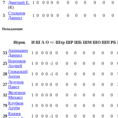
7
Дмитрий Е.
1
0
0
0
0
0
0
0
0
0
0
0
(К)
Стальнов
5
1
0
0
0
0
0
0
0
0
0
0
0
Даниил
Нападающие
Игрок
И
Ш
А
О
+/-
Штр
ШР
ШБ
ШМ
ШО
ШП
РБ
Акиньшин
53
1
0
0
0
0
0
0
0
0
0
0
0
Даниил
Воронков
25
1
0
0
0
-1
0
0
0
0
0
0
0
Андрей
Гловацкий
28
1
0
0
0
-1
0
0
0
0
0
0
0
Антон
Дедунов
27
1
0
0
0
0
0
0
0
0
0
0
0
Павел
Железнов
32
1
0
0
0
0
0
0
0
0
0
0
0
Михаил
Клубков
79
1
0
0
0
0
0
0
0
0
0
0
0
Артём
Князев
29
1
0
0
0
-1
0
0
0
0
0
0
0