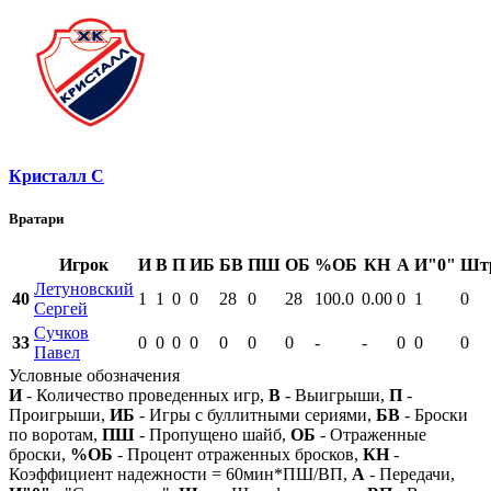
Кристалл С
Вратари
Игрок
И
В
П
ИБ
БВ
ПШ
ОБ
%ОБ
КН
А
И"0"
Шт
Летуновский
40
1
1
0
0
28
0
28
100.0
0.00
0
1
0
Сергей
Сучков
33
0
0
0
0
0
0
0
-
-
0
0
0
Павел
Условные обозначения
И
- Количество проведенных игр,
В
- Выигрыши,
П
-
Проигрыши,
ИБ
- Игры с буллитными сериями,
БВ
- Броски
по воротам,
ПШ
- Пропущено шайб,
ОБ
- Отраженные
броски,
%ОБ
- Процент отраженных бросков,
КН
-
Коэффициент надежности = 60мин*ПШ/ВП,
А
- Передачи,