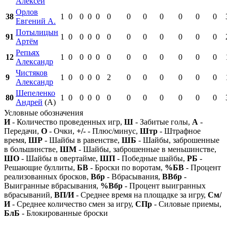
Алексей
Орлов
38
1
0
0
0
0
0
0
0
0
0
0
0
Евгений А.
Потылицын
91
1
0
0
0
0
0
0
0
0
0
0
0
Артём
Репьях
12
1
0
0
0
0
0
0
0
0
0
0
0
Александр
Чистяков
9
1
0
0
0
0
2
0
0
0
0
0
0
Александр
Шепеленко
80
1
0
0
0
0
0
0
0
0
0
0
0
Андрей
(А)
Условные обозначения
И
- Количество проведенных игр,
Ш
- Забитые голы,
А
-
Передачи,
О
- Очки,
+/-
- Плюс/минус,
Штр
- Штрафное
время,
ШР
- Шайбы в равенстве,
ШБ
- Шайбы, заброшенные
в большинстве,
ШМ
- Шайбы, заброшенные в меньшинстве,
ШО
- Шайбы в овертайме,
ШП
- Победные шайбы,
РБ
-
Решающие буллиты,
БВ
- Броски по воротам,
%БВ
- Процент
реализованных бросков,
Вбр
- Вбрасывания,
ВВбр
-
Выигранные вбрасывания,
%Вбр
- Процент выигранных
вбрасываний,
ВП/И
- Среднее время на площадке за игру,
См/
И
- Среднее количество смен за игру,
СПр
- Силовые приемы,
БлБ
- Блокированные броски