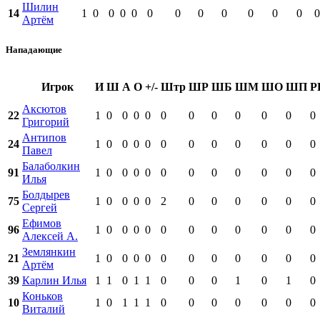
Шилин
14
1
0
0
0
0
0
0
0
0
0
0
0
0
Артём
Нападающие
Игрок
И
Ш
А
О
+/-
Штр
ШР
ШБ
ШМ
ШО
ШП
Р
Аксютов
22
1
0
0
0
0
0
0
0
0
0
0
0
Григорий
Антипов
24
1
0
0
0
0
0
0
0
0
0
0
0
Павел
Балаболкин
91
1
0
0
0
0
0
0
0
0
0
0
0
Илья
Болдырев
75
1
0
0
0
0
2
0
0
0
0
0
0
Сергей
Ефимов
96
1
0
0
0
0
0
0
0
0
0
0
0
Алексей А.
Землянкин
21
1
0
0
0
0
0
0
0
0
0
0
0
Артём
39
Карлин Илья
1
1
0
1
1
0
0
0
1
0
1
0
Коньков
10
1
0
1
1
1
0
0
0
0
0
0
0
Виталий