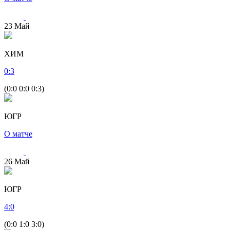
23
Май
ХИМ
0
:
3
(0:0 0:0 0:3)
ЮГР
О матче
26
Май
ЮГР
4
:
0
(0:0 1:0 3:0)