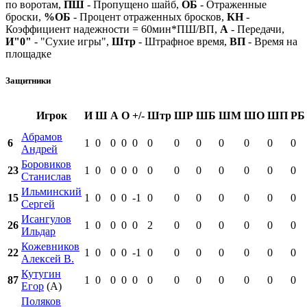
по воротам,
ПШ
- Пропущено шайб,
ОБ
- Отраженные
броски,
%ОБ
- Процент отраженных бросков,
КН
-
Коэффициент надежности = 60мин*ПШ/ВП,
А
- Передачи,
И"0"
- "Сухие игры",
Штр
- Штрафное время,
ВП
- Время на
площадке
Защитники
Игрок
И
Ш
А
О
+/-
Штр
ШР
ШБ
ШМ
ШО
ШП
РБ
Абрамов
6
1
0
0
0
0
0
0
0
0
0
0
0
Андрей
Боровиков
23
1
0
0
0
0
0
0
0
0
0
0
0
Станислав
Ильминский
15
1
0
0
0
-1
0
0
0
0
0
0
0
Сергей
Исангулов
26
1
0
0
0
0
2
0
0
0
0
0
0
Ильдар
Кожевников
22
1
0
0
0
-1
0
0
0
0
0
0
0
Алексей В.
Кутугин
87
1
0
0
0
0
0
0
0
0
0
0
0
Егор
(А)
Поляков