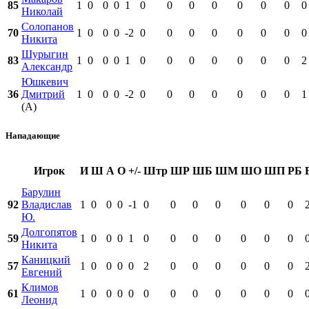
85
1
0
0
0
1
0
0
0
0
0
0
0
0
Николай
Солопанов
70
1
0
0
0
-2
0
0
0
0
0
0
0
0
Никита
Шурыгин
83
1
0
0
0
1
0
0
0
0
0
0
0
2
Александр
Юшкевич
36
Дмитрий
1
0
0
0
-2
0
0
0
0
0
0
0
1
(А)
Нападающие
Игрок
И
Ш
А
О
+/-
Штр
ШР
ШБ
ШМ
ШО
ШП
РБ
Барулин
92
Владислав
1
0
0
0
-1
0
0
0
0
0
0
0
Ю.
Долгопятов
59
1
0
0
0
1
0
0
0
0
0
0
0
Никита
Каницкий
57
1
0
0
0
0
2
0
0
0
0
0
0
Евгений
Климов
61
1
0
0
0
0
0
0
0
0
0
0
0
Леонид