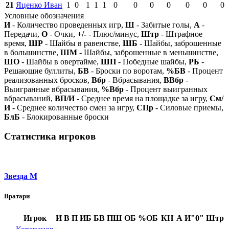
21
Яценко Иван
1
0
1
1
1
0
0
0
0
0
0
0
Условные обозначения
И
- Количество проведенных игр,
Ш
- Забитые голы,
А
-
Передачи,
О
- Очки,
+/-
- Плюс/минус,
Штр
- Штрафное
время,
ШР
- Шайбы в равенстве,
ШБ
- Шайбы, заброшенные
в большинстве,
ШМ
- Шайбы, заброшенные в меньшинстве,
ШО
- Шайбы в овертайме,
ШП
- Победные шайбы,
РБ
-
Решающие буллиты,
БВ
- Броски по воротам,
%БВ
- Процент
реализованных бросков,
Вбр
- Вбрасывания,
ВВбр
-
Выигранные вбрасывания,
%Вбр
- Процент выигранных
вбрасываний,
ВП/И
- Среднее время на площадке за игру,
См/
И
- Среднее количество смен за игру,
СПр
- Силовые приемы,
БлБ
- Блокированные броски
Статистика игроков
Звезда М
Вратари
Игрок
И
В
П
ИБ
БВ
ПШ
ОБ
%ОБ
КН
А
И"0"
Штр