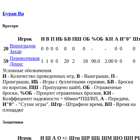
Буран Вр
Вратари
Игрок
И
В
П
ИБ
БВ
ПШ
ОБ
%ОБ
КН
А
И"0"
Ш
Виноградов
20
0
0
0
0
0
0
0
-
-
0
0
0
Захар
Перевозчиков
59
1
1
0
0
20
2
18
90.0
2.00
0
0
0
Денис
Условные обозначения
И
- Количество проведенных игр,
В
- Выигрыши,
П
-
Проигрыши,
ИБ
- Игры с буллитными сериями,
БВ
- Броски
по воротам,
ПШ
- Пропущено шайб,
ОБ
- Отраженные
броски,
%ОБ
- Процент отраженных бросков,
КН
-
Коэффициент надежности = 60мин*ПШ/ВП,
А
- Передачи,
И"0"
- "Сухие игры",
Штр
- Штрафное время,
ВП
- Время на
площадке
Защитники
Игрок
И
Ш
А
О
+/-
Штр
ШР
ШБ
ШМ
ШО
ШП
Р