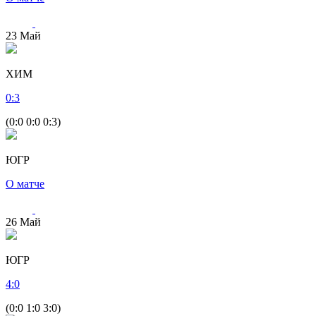
23
Май
ХИМ
0
:
3
(0:0 0:0 0:3)
ЮГР
О матче
26
Май
ЮГР
4
:
0
(0:0 1:0 3:0)