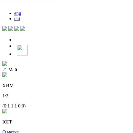
eng
chi
21
Май
ХИМ
1
:
2
(0:1 1:1 0:0)
ЮГР
О матче