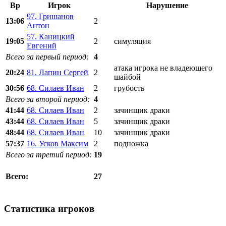
Вр
Игрок
Нарушение
97. Гришанов
13:06
2
Антон
57. Каницкий
19:05
2
симуляция
Евгений
Всего за первый период:
4
атака игрока не владеющего
20:24
81. Лапин Сергей
2
шайбой
30:56
68. Силаев Иван
2
грубость
Всего за второй период:
4
41:44
68. Силаев Иван
2
зачинщик драки
43:44
68. Силаев Иван
5
зачинщик драки
48:44
68. Силаев Иван
10
зачинщик драки
57:37
16. Усков Максим
2
подножка
Всего за третий период:
19
27
Всего:
Статистика игроков