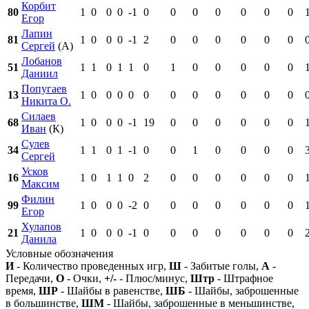
Корбит
80
1
0
0
0
-1
0
0
0
0
0
0
0
Егор
Лапин
81
1
0
0
0
-1
2
0
0
0
0
0
0
Сергей
(А)
Лобанов
51
1
1
0
1
1
0
1
0
0
0
0
0
Даниил
Попугаев
13
1
0
0
0
0
0
0
0
0
0
0
0
Никита О.
Силаев
68
1
0
0
0
-1
19
0
0
0
0
0
0
Иван
(К)
Сулев
34
1
1
0
1
-1
0
0
1
0
0
0
0
Сергей
Усков
16
1
0
1
1
0
2
0
0
0
0
0
0
Максим
Филин
99
1
0
0
0
-2
0
0
0
0
0
0
0
Егор
Хулапов
21
1
0
0
0
-1
0
0
0
0
0
0
0
Данила
Условные обозначения
И
- Количество проведенных игр,
Ш
- Забитые голы,
А
-
Передачи,
О
- Очки,
+/-
- Плюс/минус,
Штр
- Штрафное
время,
ШР
- Шайбы в равенстве,
ШБ
- Шайбы, заброшенные
в большинстве,
ШМ
- Шайбы, заброшенные в меньшинстве,