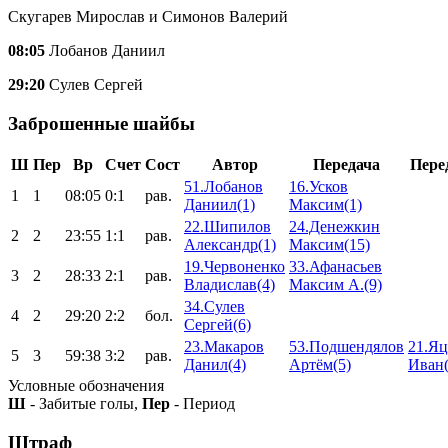
Скугарев Мирослав и Симонов Валерий
08:05
Лобанов Даниил
29:20
Сулев Сергей
Заброшенные шайбы
Ш
Пер
Вр
Счет
Сост
Автор
Передача
Пере
51.Лобанов
16.Усков
1
1
08:05
0:1
рав.
Даниил(1)
Максим(1)
22.Шипилов
24.Денежкин
2
2
23:55
1:1
рав.
Александр(1)
Максим(15)
19.Червоненко
33.Афанасьев
3
2
28:33
2:1
рав.
Владислав(4)
Максим А.(9)
34.Сулев
4
2
29:20
2:2
бол.
Сергей(6)
23.Макаров
53.Подшендялов
21.Яц
5
3
59:38
3:2
рав.
Данил(4)
Артём(5)
Иван(
Условные обозначения
Ш
- Забитые голы,
Пер
- Период
Штраф