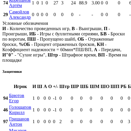
Корепанов
74
1
0
1
0
27
3
24
88.9
3.00
0
0
0
Артём
Самойлов
29
0
0
0
0
0
0
0
-
-
0
0
0
-
Александр
Условные обозначения
И
- Количество проведенных игр,
В
- Выигрыши,
П
-
Проигрыши,
ИБ
- Игры с буллитными сериями,
БВ
- Броски
по воротам,
ПШ
- Пропущено шайб,
ОБ
- Отраженные
броски,
%ОБ
- Процент отраженных бросков,
КН
-
Коэффициент надежности = 60мин*ПШ/ВП,
А
- Передачи,
И"0"
- "Сухие игры",
Штр
- Штрафное время,
ВП
- Время на
площадке
Защитники
Игрок
И
Ш
А
О
+/-
Штр
ШР
ШБ
ШМ
ШО
ШП
РБ
Б
Брютов
94
1
0
0
0
-1
0
0
0
0
0
0
0
0
Егор
Голощапов
46
1
0
0
0
-1
0
0
0
0
0
0
0
0
Кирилл
Гришанов
97
1
0
0
0
0
2
0
0
0
0
0
0
3
Антон
Макаров