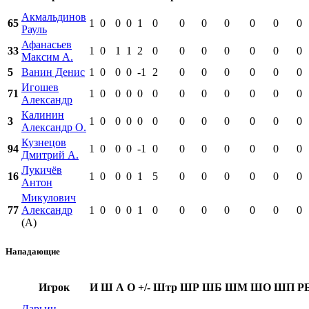
Акмальдинов
65
1
0
0
0
1
0
0
0
0
0
0
0
Рауль
Афанасьев
33
1
0
1
1
2
0
0
0
0
0
0
0
Максим А.
5
Ванин Денис
1
0
0
0
-1
2
0
0
0
0
0
0
Игошев
71
1
0
0
0
0
0
0
0
0
0
0
0
Александр
Калинин
3
1
0
0
0
0
0
0
0
0
0
0
0
Александр О.
Кузнецов
94
1
0
0
0
-1
0
0
0
0
0
0
0
Дмитрий А.
Лукичёв
16
1
0
0
0
1
5
0
0
0
0
0
0
Антон
Микулович
77
Александр
1
0
0
0
1
0
0
0
0
0
0
0
(А)
Нападающие
Игрок
И
Ш
А
О
+/-
Штр
ШР
ШБ
ШМ
ШО
ШП
Р
Дарьин