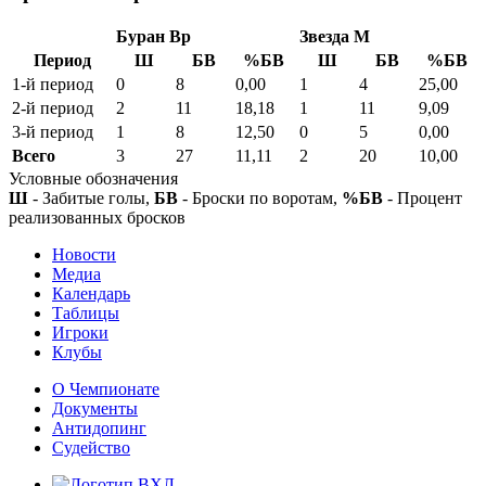
Буран Вр
Звезда М
Период
Ш
БВ
%БВ
Ш
БВ
%БВ
1-й период
0
8
0,00
1
4
25,00
2-й период
2
11
18,18
1
11
9,09
3-й период
1
8
12,50
0
5
0,00
Всего
3
27
11,11
2
20
10,00
Условные обозначения
Ш
- Забитые голы,
БВ
- Броски по воротам,
%БВ
- Процент
реализованных бросков
Новости
Медиа
Календарь
Таблицы
Игроки
Клубы
О Чемпионате
Документы
Антидопинг
Судейство