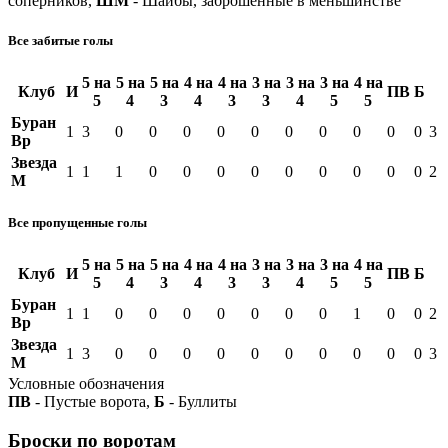
соперников,
ШМ
- Шайбы, заброшенные в меньшинстве
Все забитые голы
5 на
5 на
5 на
4 на
4 на
3 на
3 на
3 на
4 на
Клуб
И
ПВ
Б
5
4
3
4
3
3
4
5
5
Буран
1
3
0
0
0
0
0
0
0
0
0
0
3
Вр
Звезда
1
1
1
0
0
0
0
0
0
0
0
0
2
М
Все пропущенные голы
5 на
5 на
5 на
4 на
4 на
3 на
3 на
3 на
4 на
Клуб
И
ПВ
Б
5
4
3
4
3
3
4
5
5
Буран
1
1
0
0
0
0
0
0
0
1
0
0
2
Вр
Звезда
1
3
0
0
0
0
0
0
0
0
0
0
3
М
Условные обозначения
ПВ
- Пустые ворота,
Б
- Буллиты
Броски по воротам