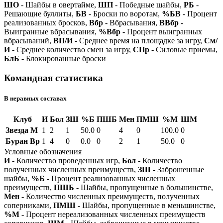
ШО
- Шайбы в овертайме,
ШП
- Победные шайбы,
РБ
-
Решающие буллиты,
БВ
- Броски по воротам,
%БВ
- Процент
реализованных бросков,
Вбр
- Вбрасывания,
ВВбр
-
Выигранные вбрасывания,
%Вбр
- Процент выигранных
вбрасываний,
ВП/И
- Среднее время на площадке за игру,
См/
И
- Среднее количество смен за игру,
СПр
- Силовые приемы,
БлБ
- Блокированные броски
Командная статистика
В неравных составах
Клуб
И
Бол
ЗШ
%Б
ПШБ
Мен
ПМШ
%М
ШМ
Звезда М
1
2
1
50.0
0
4
0
100.0
0
Буран Вр
1
4
0
0.0
0
2
1
50.0
0
Условные обозначения
И
- Количество проведенных игр,
Бол
- Количество
полученных численных преимуществ,
ЗШ
- Заброшенные
шайбы,
%Б
- Процент реализованных численных
преимуществ,
ПШБ
- Шайбы, пропущенные в большинстве,
Мен
- Количество численных преимуществ, полученных
соперниками,
ПМШ
- Шайбы, пропущенные в меньшинстве,
%М
- Процент нереализованных численных преимуществ