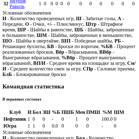
Якупов
32
1
0
0
0
0
0
0
0
0
0
0
0
Равиль
Условные обозначения
И
- Количество проведенных игр,
Ш
- Забитые голы,
А
-
Передачи,
О
- Очки,
+/-
- Плюс/минус,
Штр
- Штрафное
время,
ШР
- Шайбы в равенстве,
ШБ
- Шайбы, заброшенные
в большинстве,
ШМ
- Шайбы, заброшенные в меньшинстве,
ШО
- Шайбы в овертайме,
ШП
- Победные шайбы,
РБ
-
Решающие буллиты,
БВ
- Броски по воротам,
%БВ
- Процент
реализованных бросков,
Вбр
- Вбрасывания,
ВВбр
-
Выигранные вбрасывания,
%Вбр
- Процент выигранных
вбрасываний,
ВП/И
- Среднее время на площадке за игру,
См/
И
- Среднее количество смен за игру,
СПр
- Силовые приемы,
БлБ
- Блокированные броски
Командная статистика
В неравных составах
Клуб
И
Бол
ЗШ
%Б
ПШБ
Мен
ПМШ
%М
ШМ
Нефтяник
1
0
0
-
0
1
0
100.0
0
Югра
1
1
0
0.0
0
0
0
-
0
Условные обозначения
И
- Количество проведенных игр,
Бол
- Количество