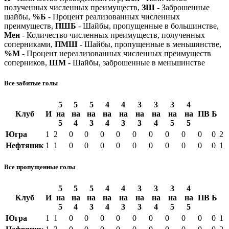
полученных численных преимуществ,
ЗШ
- Заброшенные
шайбы,
%Б
- Процент реализованных численных
преимуществ,
ПШБ
- Шайбы, пропущенные в большинстве,
Мен
- Количество численных преимуществ, полученных
соперниками,
ПМШ
- Шайбы, пропущенные в меньшинстве,
%М
- Процент нереализованных численных преимуществ
соперников,
ШМ
- Шайбы, заброшенные в меньшинстве
Все забитые голы
5
5
5
4
4
3
3
3
4
Клуб
И
на
на
на
на
на
на
на
на
на
ПВ
Б
5
4
3
4
3
3
4
5
5
Югра
1
2
0
0
0
0
0
0
0
0
0
0
2
Нефтяник
1
1
0
0
0
0
0
0
0
0
0
0
1
Все пропущенные голы
5
5
5
4
4
3
3
3
4
Клуб
И
на
на
на
на
на
на
на
на
на
ПВ
Б
5
4
3
4
3
3
4
5
5
Югра
1
1
0
0
0
0
0
0
0
0
0
0
1