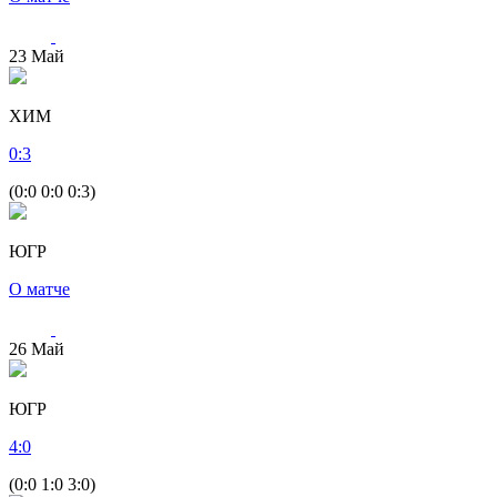
23
Май
ХИМ
0
:
3
(0:0 0:0 0:3)
ЮГР
О матче
26
Май
ЮГР
4
:
0
(0:0 1:0 3:0)