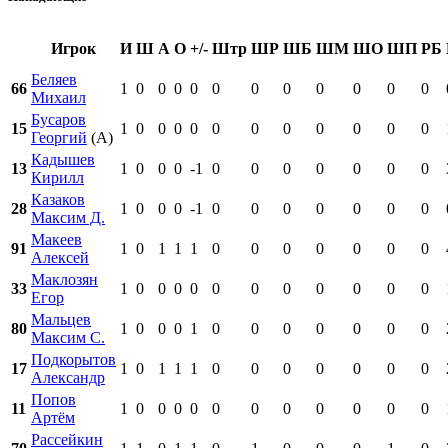
Игрок
И
Ш
А
О
+/-
Штр
ШР
ШБ
ШМ
ШО
ШП
РБ
Беляев
66
1
0
0
0
0
0
0
0
0
0
0
0
Михаил
Бусаров
15
1
0
0
0
0
0
0
0
0
0
0
0
Георгий
(А)
Кадышев
13
1
0
0
0
-1
0
0
0
0
0
0
0
Кирилл
Казаков
28
1
0
0
0
-1
0
0
0
0
0
0
0
Максим Д.
Макеев
91
1
0
1
1
1
0
0
0
0
0
0
0
Алексей
Маклозян
33
1
0
0
0
0
0
0
0
0
0
0
0
Егор
Мальцев
80
1
0
0
0
1
0
0
0
0
0
0
0
Максим С.
Подкорытов
17
1
0
1
1
1
0
0
0
0
0
0
0
Александр
Попов
11
1
0
0
0
0
0
0
0
0
0
0
0
Артём
Рассейкин