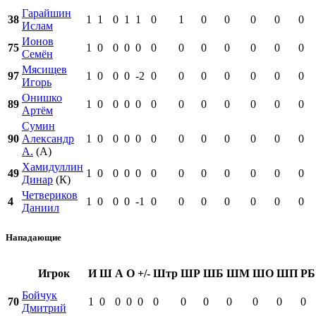
Гарайшин
38
1
1
0
1
1
0
1
0
0
0
0
0
Ислам
Ионов
75
1
0
0
0
0
0
0
0
0
0
0
0
Семён
Мясищев
97
1
0
0
0
-2
0
0
0
0
0
0
0
Игорь
Онишко
89
1
0
0
0
0
0
0
0
0
0
0
0
Артём
Сумин
90
Александр
1
0
0
0
0
0
0
0
0
0
0
0
А.
(А)
Хамидуллин
49
1
0
0
0
0
0
0
0
0
0
0
0
Динар
(К)
Четвериков
4
1
0
0
0
-1
0
0
0
0
0
0
0
Даниил
Нападающие
Игрок
И
Ш
А
О
+/-
Штр
ШР
ШБ
ШМ
ШО
ШП
РБ
Бойчук
70
1
0
0
0
0
0
0
0
0
0
0
0
Дмитрий