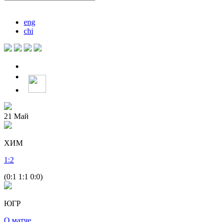
eng
chi
21
Май
ХИМ
1
:
2
(0:1 1:1 0:0)
ЮГР
О матче