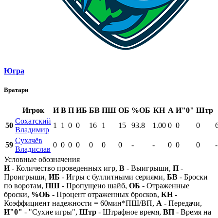
Югра
Вратари
Игрок
И
В
П
ИБ
БВ
ПШ
ОБ
%ОБ
КН
А
И"0"
Штр
Сохатский
50
1
1
0
0
16
1
15
93.8
1.00
0
0
0
Владимир
Сухачёв
59
0
0
0
0
0
0
0
-
-
0
0
0
-
Владислав
Условные обозначения
И
- Количество проведенных игр,
В
- Выигрыши,
П
-
Проигрыши,
ИБ
- Игры с буллитными сериями,
БВ
- Броски
по воротам,
ПШ
- Пропущено шайб,
ОБ
- Отраженные
броски,
%ОБ
- Процент отраженных бросков,
КН
-
Коэффициент надежности = 60мин*ПШ/ВП,
А
- Передачи,
И"0"
- "Сухие игры",
Штр
- Штрафное время,
ВП
- Время на