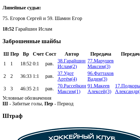
Линейные судьи:
75. Егоров Сергей и 59. Шамин Егор
18:52
Гарайшин Ислам
Заброшенные шайбы
Ш
Пер
Вр
Счет
Сост
Автор
Передача
Передач
38.Гарайшин
77.Марушев
1
1
18:52
0:1
рав.
Ислам(2)
Максим(3)
37.Удот
96.Фаттахов
2
2
36:33
1:1
рав.
Артём(4)
Вадим(3)
70.Рассейкин
91.Макеев
17.Подкор
3
3
46:35
2:1
рав.
Максим(1)
Алексей(3)
Александр(
Условные обозначения
Ш
- Забитые голы,
Пер
- Период
Штраф