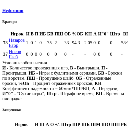
Нефтяник
Вратари
Игрок
И
В
П
ИБ
БВ
ПШ
ОБ
%ОБ
КН
А
И"0"
Штр
В
Назаров
73
1
0
1
0
35
2
33
94.3
2.05
0
0
0
58:
Егор
Носов
37
0
0
0
0
0
0
0
-
-
0
0
0
-
Глеб
Условные обозначения
И
- Количество проведенных игр,
В
- Выигрыши,
П
-
Проигрыши,
ИБ
- Игры с буллитными сериями,
БВ
- Броски
по воротам,
ПШ
- Пропущено шайб,
ОБ
- Отраженные
броски,
%ОБ
- Процент отраженных бросков,
КН
-
Коэффициент надежности = 60мин*ПШ/ВП,
А
- Передачи,
И"0"
- "Сухие игры",
Штр
- Штрафное время,
ВП
- Время на
площадке
Защитники
Игрок
И
Ш
А
О
+/-
Штр
ШР
ШБ
ШМ
ШО
ШП
РБ