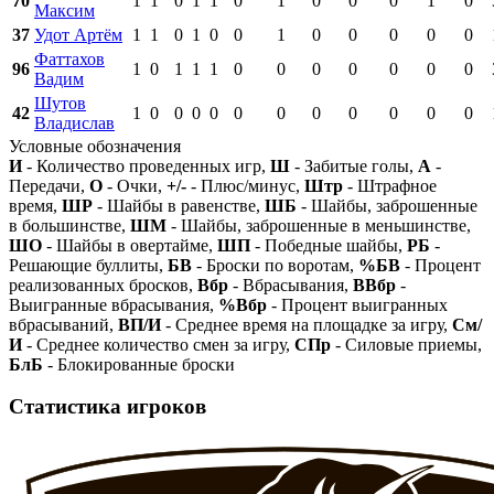
70
1
1
0
1
1
0
1
0
0
0
1
0
Максим
37
Удот Артём
1
1
0
1
0
0
1
0
0
0
0
0
Фаттахов
96
1
0
1
1
1
0
0
0
0
0
0
0
Вадим
Шутов
42
1
0
0
0
0
0
0
0
0
0
0
0
Владислав
Условные обозначения
И
- Количество проведенных игр,
Ш
- Забитые голы,
А
-
Передачи,
О
- Очки,
+/-
- Плюс/минус,
Штр
- Штрафное
время,
ШР
- Шайбы в равенстве,
ШБ
- Шайбы, заброшенные
в большинстве,
ШМ
- Шайбы, заброшенные в меньшинстве,
ШО
- Шайбы в овертайме,
ШП
- Победные шайбы,
РБ
-
Решающие буллиты,
БВ
- Броски по воротам,
%БВ
- Процент
реализованных бросков,
Вбр
- Вбрасывания,
ВВбр
-
Выигранные вбрасывания,
%Вбр
- Процент выигранных
вбрасываний,
ВП/И
- Среднее время на площадке за игру,
См/
И
- Среднее количество смен за игру,
СПр
- Силовые приемы,
БлБ
- Блокированные броски
Статистика игроков