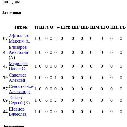
площадке
Защитники
Игрок
И
Ш
А
О
+/-
Штр
ШР
ШБ
ШМ
ШО
ШП
РБ
Афанасьев
67
1
0
0
0
-1
0
0
0
0
0
0
0
Максим А.
Елизаров
4
Анатолий
1
0
0
0
0
0
0
0
0
0
0
0
(А)
Медведев
47
1
0
0
0
0
0
0
0
0
0
0
0
Павел С.
Савельев
79
1
0
0
0
1
0
0
0
0
0
0
0
Алексей
Севостьянов
57
1
0
0
0
0
0
0
0
0
0
0
0
Александр
Теряев
89
1
0
0
0
2
0
0
0
0
0
0
0
Сергей
(К)
Шевцов
44
1
0
0
0
0
0
0
0
0
0
0
0
Вячеслав
Нападающие