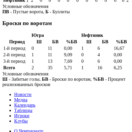
Нефтяник
1
2
0
0
0
0
0
0
0
0
0
0
2
Условные обозначения
ПВ
- Пустые ворота,
Б
- Буллиты
Броски по воротам
Югра
Нефтяник
Период
Ш
БВ
%БВ
Ш
БВ
%БВ
1-й период
0
11
0,00
1
6
16,67
2-й период
1
11
9,09
0
4
0,00
3-й период
1
13
7,69
0
6
0,00
Всего
2
35
5,71
1
16
6,25
Условные обозначения
Ш
- Забитые голы,
БВ
- Броски по воротам,
%БВ
- Процент
реализованных бросков
Новости
Медиа
Календарь
Таблицы
Игроки
Клубы
О Чемпионате