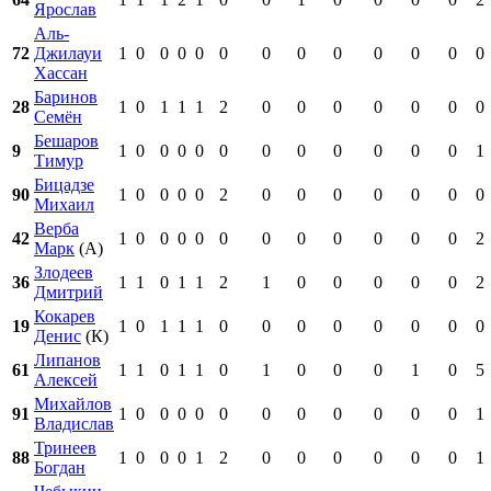
Ярослав
Аль-
72
Джилауи
1
0
0
0
0
0
0
0
0
0
0
0
0
Хассан
Баринов
28
1
0
1
1
1
2
0
0
0
0
0
0
0
Семён
Бешаров
9
1
0
0
0
0
0
0
0
0
0
0
0
1
Тимур
Бицадзе
90
1
0
0
0
0
2
0
0
0
0
0
0
0
Михаил
Верба
42
1
0
0
0
0
0
0
0
0
0
0
0
2
Марк
(А)
Злодеев
36
1
1
0
1
1
2
1
0
0
0
0
0
2
Дмитрий
Кокарев
19
1
0
1
1
1
0
0
0
0
0
0
0
0
Денис
(К)
Липанов
61
1
1
0
1
1
0
1
0
0
0
1
0
5
Алексей
Михайлов
91
1
0
0
0
0
0
0
0
0
0
0
0
1
Владислав
Тринеев
88
1
0
0
0
1
2
0
0
0
0
0
0
1
Богдан