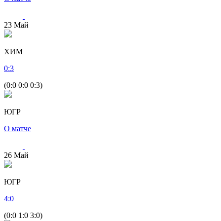
23
Май
ХИМ
0
:
3
(0:0 0:0 0:3)
ЮГР
О матче
26
Май
ЮГР
4
:
0
(0:0 1:0 3:0)