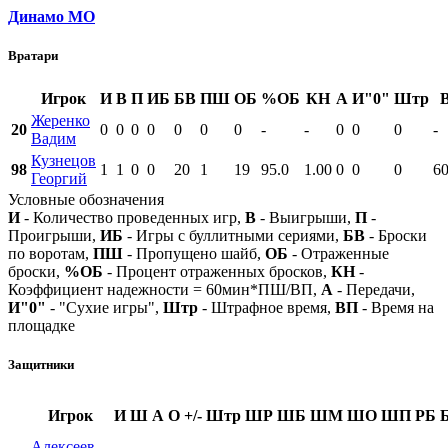
Динамо МО
Вратари
Игрок
И
В
П
ИБ
БВ
ПШ
ОБ
%ОБ
КН
А
И"0"
Штр
Жеренко
20
0
0
0
0
0
0
0
-
-
0
0
0
-
Вадим
Кузнецов
98
1
1
0
0
20
1
19
95.0
1.00
0
0
0
60
Георгий
Условные обозначения
И
- Количество проведенных игр,
В
- Выигрыши,
П
-
Проигрыши,
ИБ
- Игры с буллитными сериями,
БВ
- Броски
по воротам,
ПШ
- Пропущено шайб,
ОБ
- Отраженные
броски,
%ОБ
- Процент отраженных бросков,
КН
-
Коэффициент надежности = 60мин*ПШ/ВП,
А
- Передачи,
И"0"
- "Сухие игры",
Штр
- Штрафное время,
ВП
- Время на
площадке
Защитники
Игрок
И
Ш
А
О
+/-
Штр
ШР
ШБ
ШМ
ШО
ШП
РБ
Алексеев