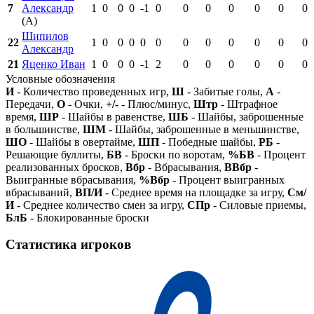
7
Александр
1
0
0
0
-1
0
0
0
0
0
0
0
(А)
Шипилов
22
1
0
0
0
0
0
0
0
0
0
0
0
Александр
21
Яценко Иван
1
0
0
0
-1
2
0
0
0
0
0
0
Условные обозначения
И
- Количество проведенных игр,
Ш
- Забитые голы,
А
-
Передачи,
О
- Очки,
+/-
- Плюс/минус,
Штр
- Штрафное
время,
ШР
- Шайбы в равенстве,
ШБ
- Шайбы, заброшенные
в большинстве,
ШМ
- Шайбы, заброшенные в меньшинстве,
ШО
- Шайбы в овертайме,
ШП
- Победные шайбы,
РБ
-
Решающие буллиты,
БВ
- Броски по воротам,
%БВ
- Процент
реализованных бросков,
Вбр
- Вбрасывания,
ВВбр
-
Выигранные вбрасывания,
%Вбр
- Процент выигранных
вбрасываний,
ВП/И
- Среднее время на площадке за игру,
См/
И
- Среднее количество смен за игру,
СПр
- Силовые приемы,
БлБ
- Блокированные броски
Статистика игроков