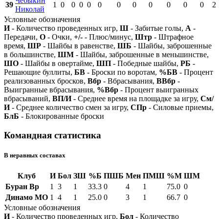
Чебыкин
39
1
0
0
0
0
0
0
0
0
0
0
0
2
Николай
Условные обозначения
И
- Количество проведенных игр,
Ш
- Забитые голы,
А
-
Передачи,
О
- Очки,
+/-
- Плюс/минус,
Штр
- Штрафное
время,
ШР
- Шайбы в равенстве,
ШБ
- Шайбы, заброшенные
в большинстве,
ШМ
- Шайбы, заброшенные в меньшинстве,
ШО
- Шайбы в овертайме,
ШП
- Победные шайбы,
РБ
-
Решающие буллиты,
БВ
- Броски по воротам,
%БВ
- Процент
реализованных бросков,
Вбр
- Вбрасывания,
ВВбр
-
Выигранные вбрасывания,
%Вбр
- Процент выигранных
вбрасываний,
ВП/И
- Среднее время на площадке за игру,
См/
И
- Среднее количество смен за игру,
СПр
- Силовые приемы,
БлБ
- Блокированные броски
Командная статистика
В неравных составах
Клуб
И
Бол
ЗШ
%Б
ПШБ
Мен
ПМШ
%М
ШМ
Буран Вр
1
3
1
33.3
0
4
1
75.0
0
Динамо МО
1
4
1
25.0
0
3
1
66.7
0
Условные обозначения
И
- Количество проведенных игр,
Бол
- Количество