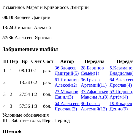
Исмагилов Марат и Кривоносов Дмитрий
08:10
Злодеев Дмитрий
13:24
Липанов Алексей
57:36
Алексеев Ярослав
Заброшенные шайбы
Ш
Пер
Вр
Счет
Сост
Автор
Передача
Переда
36.Злодеев
28.Баринов
5.Казамано
1
1
08:10
0:1
рав.
Дмитрий(5)
Семён(1)
Владислав(
61.Липанов
96.Грязев
64.Алексее
2
1
13:24
0:2
рав.
Алексей(2)
Артемий(11)
Ярослав(4)
23.Макаров
33.Афанасьев
53.Подшен
3
2
27:54
1:2
бол.
Данил(3)
Максим А.(8)
Артём(4)
64.Алексеев
96.Грязев
19.Кокарев
4
3
57:36
1:3
бол.
Ярослав(2)
Артемий(12)
Денис(9)
Условные обозначения
Ш
- Забитые голы,
Пер
- Период
Штраф