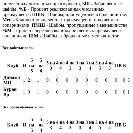
полученных численных преимуществ,
ЗШ
- Заброшенные
шайбы,
%Б
- Процент реализованных численных
преимуществ,
ПШБ
- Шайбы, пропущенные в большинстве,
Мен
- Количество численных преимуществ, полученных
соперниками,
ПМШ
- Шайбы, пропущенные в меньшинстве,
%М
- Процент нереализованных численных преимуществ
соперников,
ШМ
- Шайбы, заброшенные в меньшинстве
Все забитые голы
5
5
5 на
4 на
4 на
3 на
3 на
3 на
4 на
Клуб
И
на
на
ПВ
Б
3
4
3
3
4
5
5
5
4
Динамо
1
2
1
0
0
0
0
0
0
0
0
0
3
МО
Буран
1
0
1
0
0
0
0
0
0
0
0
0
1
Вр
Все пропущенные голы
5
5
5 на
4 на
4 на
3 на
3 на
3 на
4 на
Клуб
И
на
на
ПВ
Б
3
4
3
3
4
5
5
5
4