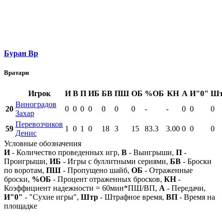
Буран Вр
Вратари
Игрок
И
В
П
ИБ
БВ
ПШ
ОБ
%ОБ
КН
А
И"0"
Ш
Виноградов
20
0
0
0
0
0
0
0
-
-
0
0
0
Захар
Перевозчиков
59
1
0
1
0
18
3
15
83.3
3.00
0
0
0
Денис
Условные обозначения
И
- Количество проведенных игр,
В
- Выигрыши,
П
-
Проигрыши,
ИБ
- Игры с буллитными сериями,
БВ
- Броски
по воротам,
ПШ
- Пропущено шайб,
ОБ
- Отраженные
броски,
%ОБ
- Процент отраженных бросков,
КН
-
Коэффициент надежности = 60мин*ПШ/ВП,
А
- Передачи,
И"0"
- "Сухие игры",
Штр
- Штрафное время,
ВП
- Время на
площадке