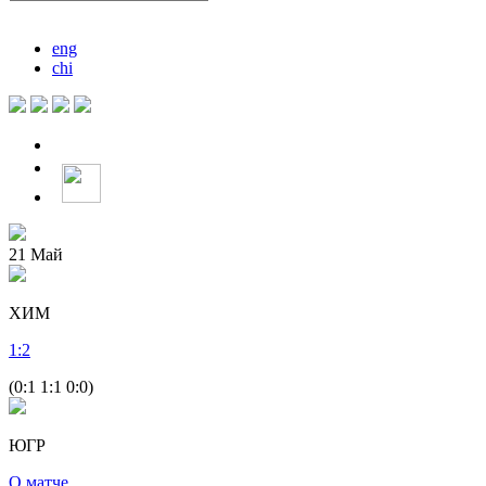
eng
chi
21
Май
ХИМ
1
:
2
(0:1 1:1 0:0)
ЮГР
О матче