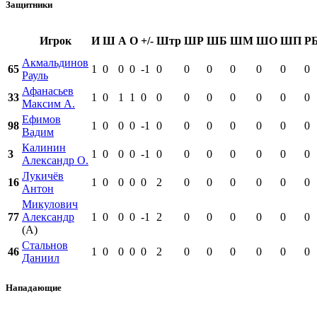
Защитники
Игрок
И
Ш
А
О
+/-
Штр
ШР
ШБ
ШМ
ШО
ШП
Р
Акмальдинов
65
1
0
0
0
-1
0
0
0
0
0
0
0
Рауль
Афанасьев
33
1
0
1
1
0
0
0
0
0
0
0
0
Максим А.
Ефимов
98
1
0
0
0
-1
0
0
0
0
0
0
0
Вадим
Калинин
3
1
0
0
0
-1
0
0
0
0
0
0
0
Александр О.
Лукичёв
16
1
0
0
0
0
2
0
0
0
0
0
0
Антон
Микулович
77
Александр
1
0
0
0
-1
2
0
0
0
0
0
0
(А)
Стальнов
46
1
0
0
0
0
2
0
0
0
0
0
0
Даниил
Нападающие