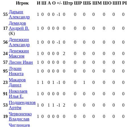
Игрок
И
Ш
А
О
+/-
Штр
ШР
ШБ
ШМ
ШО
ШП
Р
Дарьин
55
1
0
0
0
-1
0
0
0
0
0
0
0
Александр
Демидов
17
Андрей В.
1
0
0
0
0
0
0
0
0
0
0
0
(К)
Денежкин
56
1
0
0
0
-1
0
0
0
0
0
0
0
Александр
Денежкин
24
1
0
0
0
0
2
0
0
0
0
0
0
Максим
57
Лисин Иван
1
0
0
0
0
0
0
0
0
0
0
0
Лукин
95
1
0
0
0
0
0
0
0
0
0
0
0
Никита
Макаров
23
1
1
0
1
-1
0
0
1
0
0
0
0
Данил
Николаев
91
1
0
0
0
0
0
0
0
0
0
0
0
Илья Е.
Подшендялов
53
1
0
1
1
-1
2
0
0
0
0
0
0
Артём
Червоненко
19
1
0
0
0
0
0
0
0
0
0
0
0
Владислав
Чиглинцев