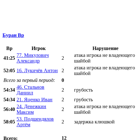
Буран Вр
Вр
Игрок
Нарушение
77. Микулович
атака игрока не владеющего
41:25
2
Александр
шайбой
атака игрока не владеющего
52:05
16. Лукичёв Антон
2
шайбой
Всего за первый период:
0
46. Стальнов
54:34
2
грубость
Даниил
54:34
21. Яценко Иван
2
грубость
24. Денежкин
атака игрока не владеющего
56:40
2
Максим
шайбой
53. Подшендялов
58:05
2
задержка клюшкой
Артём
12
Всего: