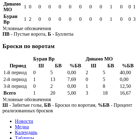
Динамо
1
0
0
0
0
0
0
0
0
1
0
0
1
МО
Буран
1
2
0
0
0
0
0
0
0
1
0
0
3
Вр
Условные обозначения
ПВ
- Пустые ворота,
Б
- Буллиты
Броски по воротам
Буран Вр
Динамо МО
Период
Ш
БВ
%БВ
Ш
БВ
%БВ
1-й период
0
5
0,00
2
5
40,00
2-й период
1
13
7,69
0
5
0,00
3-й период
0
2
0,00
1
8
12,50
Всего
1
20
5,00
3
18
16,67
Условные обозначения
Ш
- Забитые голы,
БВ
- Броски по воротам,
%БВ
- Процент
реализованных бросков
Новости
Медиа
Календарь
Таблицы