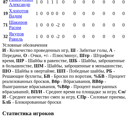
87
1
0
1
1
1
0
0
0
0
0
0
0
Александр
Хлопотов
19
1
0
0
0
0
0
0
0
0
0
0
0
Вадим
Шакиров
71
1
0
0
0
-2
0
0
0
0
0
0
0
Расим
Якупов
32
1
0
0
0
-2
0
0
0
0
0
0
0
Равиль
Условные обозначения
И
- Количество проведенных игр,
Ш
- Забитые голы,
А
-
Передачи,
О
- Очки,
+/-
- Плюс/минус,
Штр
- Штрафное
время,
ШР
- Шайбы в равенстве,
ШБ
- Шайбы, заброшенные
в большинстве,
ШМ
- Шайбы, заброшенные в меньшинстве,
ШО
- Шайбы в овертайме,
ШП
- Победные шайбы,
РБ
-
Решающие буллиты,
БВ
- Броски по воротам,
%БВ
- Процент
реализованных бросков,
Вбр
- Вбрасывания,
ВВбр
-
Выигранные вбрасывания,
%Вбр
- Процент выигранных
вбрасываний,
ВП/И
- Среднее время на площадке за игру,
См/
И
- Среднее количество смен за игру,
СПр
- Силовые приемы,
БлБ
- Блокированные броски
Статистика игроков