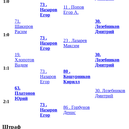
1:0
73 .
11 . Попов
Назаров
Егор А.
Егор
71.
30.
Шакиров
Лозебников
Расим
Дмитрий
1:0
73 .
23 . Лазарев
Назаров
Максим
Егор
19.
30.
Хлопотов
Лозебников
Вадим
Дмитрий
1:1
73 .
80 .
Назаров
Кошурников
Егор
Кирилл
63.
30. Лозебников
Платонов
Дмитрий
Юрий
2:1
73 .
86 . Горбунов
Назаров
Денис
Егор
Штраф