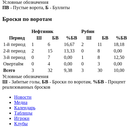
Условные обозначения
ПВ
- Пустые ворота,
Б
- Буллиты
Броски по воротам
Нефтяник
Рубин
Период
Ш
БВ
%БВ
Ш
БВ
%БВ
1-й период
1
6
16,67
2
11
18,18
2-й период
2
15
13,33
0
8
0,00
3-й период
0
7
0,00
1
8
12,50
Овертайм
0
4
0,00
0
3
0,00
Всего
3
32
9,38
3
30
10,00
Условные обозначения
Ш
- Забитые голы,
БВ
- Броски по воротам,
%БВ
- Процент
реализованных бросков
Новости
Медиа
Календарь
Таблицы
Игроки
Клубы