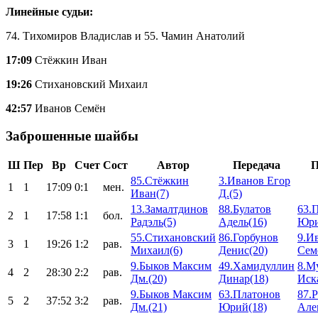
Линейные судьи:
74. Тихомиров Владислав и 55. Чамин Анатолий
17:09
Стёжкин Иван
19:26
Стихановский Михаил
42:57
Иванов Семён
Заброшенные шайбы
Ш
Пер
Вр
Счет
Сост
Автор
Передача
П
85.Стёжкин
3.Иванов Егор
1
1
17:09
0:1
мен.
Иван(7)
Д.(5)
13.Замалтдинов
88.Булатов
63.
2
1
17:58
1:1
бол.
Радэль(5)
Адель(16)
Юри
55.Стихановский
86.Горбунов
9.И
3
1
19:26
1:2
рав.
Михаил(6)
Денис(20)
Сем
9.Быков Максим
49.Хамидуллин
8.М
4
2
28:30
2:2
рав.
Дм.(20)
Динар(18)
Иск
9.Быков Максим
63.Платонов
87.
5
2
37:52
3:2
рав.
Дм.(21)
Юрий(18)
Але