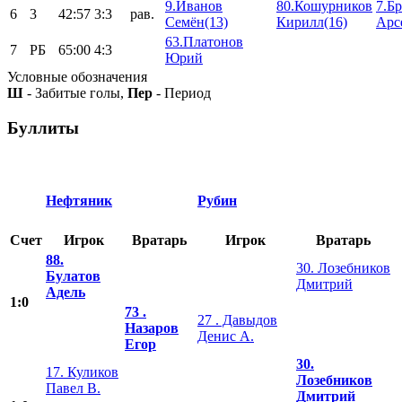
9.Иванов
80.Кошурников
7.Б
6
3
42:57
3:3
рав.
Семён(13)
Кирилл(16)
Арс
63.Платонов
7
РБ
65:00
4:3
Юрий
Условные обозначения
Ш
- Забитые голы,
Пер
- Период
Буллиты
Нефтяник
Рубин
Счет
Игрок
Вратарь
Игрок
Вратарь
88.
30. Лозебников
Булатов
Дмитрий
Адель
1:0
73 .
27 . Давыдов
Назаров
Денис А.
Егор
30.
17. Куликов
Лозебников
Павел В.
Дмитрий