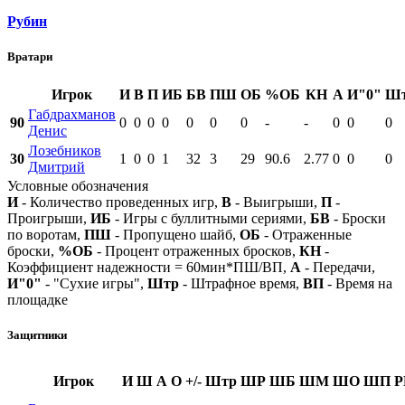
Рубин
Вратари
Игрок
И
В
П
ИБ
БВ
ПШ
ОБ
%ОБ
КН
А
И"0"
Ш
Габдрахманов
90
0
0
0
0
0
0
0
-
-
0
0
0
Денис
Лозебников
30
1
0
0
1
32
3
29
90.6
2.77
0
0
0
Дмитрий
Условные обозначения
И
- Количество проведенных игр,
В
- Выигрыши,
П
-
Проигрыши,
ИБ
- Игры с буллитными сериями,
БВ
- Броски
по воротам,
ПШ
- Пропущено шайб,
ОБ
- Отраженные
броски,
%ОБ
- Процент отраженных бросков,
КН
-
Коэффициент надежности = 60мин*ПШ/ВП,
А
- Передачи,
И"0"
- "Сухие игры",
Штр
- Штрафное время,
ВП
- Время на
площадке
Защитники
Игрок
И
Ш
А
О
+/-
Штр
ШР
ШБ
ШМ
ШО
ШП
Р