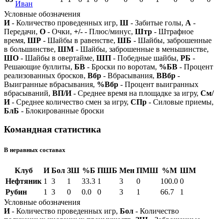
Иван
Условные обозначения
И
- Количество проведенных игр,
Ш
- Забитые голы,
А
-
Передачи,
О
- Очки,
+/-
- Плюс/минус,
Штр
- Штрафное
время,
ШР
- Шайбы в равенстве,
ШБ
- Шайбы, заброшенные
в большинстве,
ШМ
- Шайбы, заброшенные в меньшинстве,
ШО
- Шайбы в овертайме,
ШП
- Победные шайбы,
РБ
-
Решающие буллиты,
БВ
- Броски по воротам,
%БВ
- Процент
реализованных бросков,
Вбр
- Вбрасывания,
ВВбр
-
Выигранные вбрасывания,
%Вбр
- Процент выигранных
вбрасываний,
ВП/И
- Среднее время на площадке за игру,
См/
И
- Среднее количество смен за игру,
СПр
- Силовые приемы,
БлБ
- Блокированные броски
Командная статистика
В неравных составах
Клуб
И
Бол
ЗШ
%Б
ПШБ
Мен
ПМШ
%М
ШМ
Нефтяник
1
3
1
33.3
1
3
0
100.0
0
Рубин
1
3
0
0.0
0
3
1
66.7
1
Условные обозначения
И
- Количество проведенных игр,
Бол
- Количество