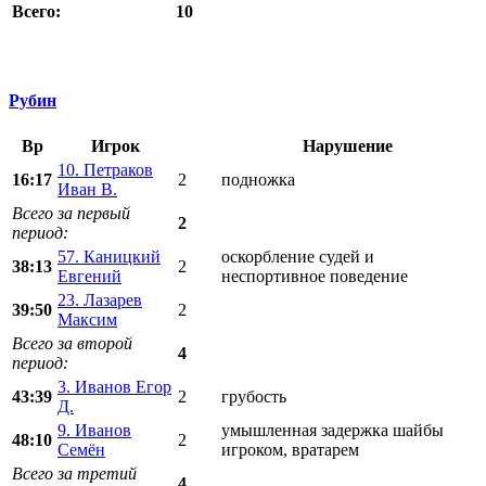
10
Всего:
Рубин
Вр
Игрок
Нарушение
10. Петраков
16:17
2
подножка
Иван В.
Всего за первый
2
период:
57. Каницкий
оскорбление судей и
38:13
2
Евгений
неспортивное поведение
23. Лазарев
39:50
2
Максим
Всего за второй
4
период:
3. Иванов Егор
43:39
2
грубость
Д.
9. Иванов
умышленная задержка шайбы
48:10
2
Семён
игроком, вратарем
Всего за третий
4