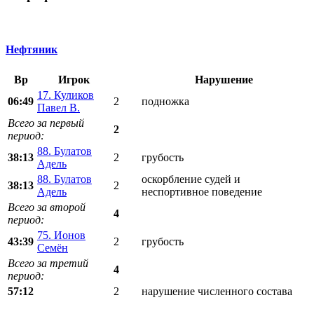
Нефтяник
Вр
Игрок
Нарушение
17. Куликов
06:49
2
подножка
Павел В.
Всего за первый
2
период:
88. Булатов
38:13
2
грубость
Адель
88. Булатов
оскорбление судей и
38:13
2
Адель
неспортивное поведение
Всего за второй
4
период:
75. Ионов
43:39
2
грубость
Семён
Всего за третий
4
период:
57:12
2
нарушение численного состава