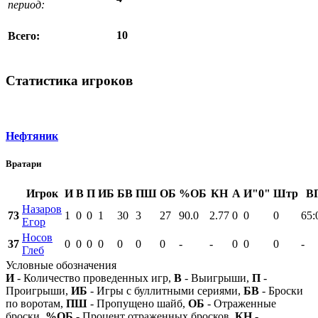
период:
10
Всего:
Статистика игроков
Нефтяник
Вратари
Игрок
И
В
П
ИБ
БВ
ПШ
ОБ
%ОБ
КН
А
И"0"
Штр
В
Назаров
73
1
0
0
1
30
3
27
90.0
2.77
0
0
0
65:
Егор
Носов
37
0
0
0
0
0
0
0
-
-
0
0
0
-
Глеб
Условные обозначения
И
- Количество проведенных игр,
В
- Выигрыши,
П
-
Проигрыши,
ИБ
- Игры с буллитными сериями,
БВ
- Броски
по воротам,
ПШ
- Пропущено шайб,
ОБ
- Отраженные
броски,
%ОБ
- Процент отраженных бросков,
КН
-