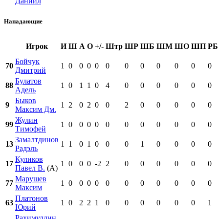
Даниил
Нападающие
Игрок
И
Ш
А
О
+/-
Штр
ШР
ШБ
ШМ
ШО
ШП
РБ
Бойчук
70
1
0
0
0
0
0
0
0
0
0
0
0
Дмитрий
Булатов
88
1
0
1
1
0
4
0
0
0
0
0
0
Адель
Быков
9
1
2
0
2
0
0
2
0
0
0
0
0
Максим Дм.
Жулин
99
1
0
0
0
0
0
0
0
0
0
0
0
Тимофей
Замалтдинов
13
1
1
0
1
0
0
0
1
0
0
0
0
Радэль
Куликов
17
1
0
0
0
-2
2
0
0
0
0
0
0
Павел В.
(А)
Марушев
77
1
0
0
0
0
0
0
0
0
0
0
0
Максим
Платонов
63
1
0
2
2
1
0
0
0
0
0
0
1
Юрий
Рахимуллин