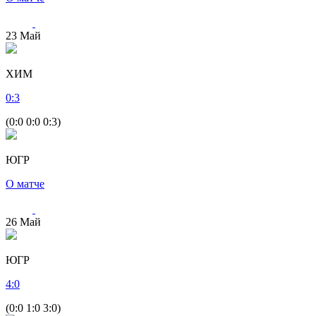
23
Май
ХИМ
0
:
3
(0:0 0:0 0:3)
ЮГР
О матче
26
Май
ЮГР
4
:
0
(0:0 1:0 3:0)