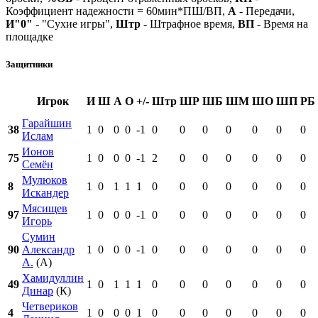
Коэффициент надежности = 60мин*ПШ/ВП,
А
- Передачи,
И"0"
- "Сухие игры",
Штр
- Штрафное время,
ВП
- Время на
площадке
Защитники
Игрок
И
Ш
А
О
+/-
Штр
ШР
ШБ
ШМ
ШО
ШП
РБ
Гарайшин
38
1
0
0
0
-1
0
0
0
0
0
0
0
Ислам
Ионов
75
1
0
0
0
-1
2
0
0
0
0
0
0
Семён
Мулюков
8
1
0
1
1
1
0
0
0
0
0
0
0
Искандер
Мясищев
97
1
0
0
0
-1
0
0
0
0
0
0
0
Игорь
Сумин
90
Александр
1
0
0
0
-1
0
0
0
0
0
0
0
А.
(А)
Хамидуллин
49
1
0
1
1
1
0
0
0
0
0
0
0
Динар
(К)
Четвериков
4
1
0
0
0
1
0
0
0
0
0
0
0