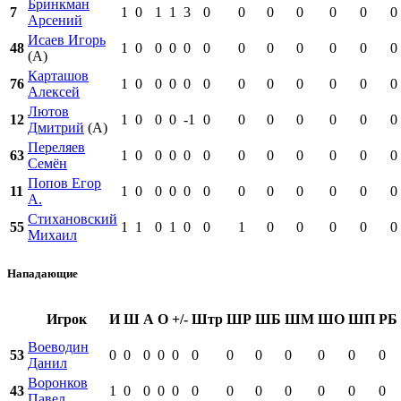
Бринкман
7
1
0
1
1
3
0
0
0
0
0
0
0
Арсений
Исаев Игорь
48
1
0
0
0
0
0
0
0
0
0
0
0
(А)
Карташов
76
1
0
0
0
0
0
0
0
0
0
0
0
Алексей
Лютов
12
1
0
0
0
-1
0
0
0
0
0
0
0
Дмитрий
(А)
Переляев
63
1
0
0
0
0
0
0
0
0
0
0
0
Семён
Попов Егор
11
1
0
0
0
0
0
0
0
0
0
0
0
А.
Стихановский
55
1
1
0
1
0
0
1
0
0
0
0
0
Михаил
Нападающие
Игрок
И
Ш
А
О
+/-
Штр
ШР
ШБ
ШМ
ШО
ШП
РБ
Воеводин
53
0
0
0
0
0
0
0
0
0
0
0
0
Данил
Воронков
43
1
0
0
0
0
0
0
0
0
0
0
0
Павел