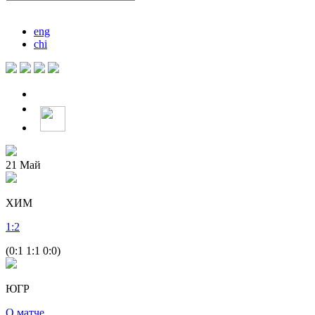
eng
chi
21
Май
ХИМ
1
:
2
(0:1 1:1 0:0)
ЮГР
О матче